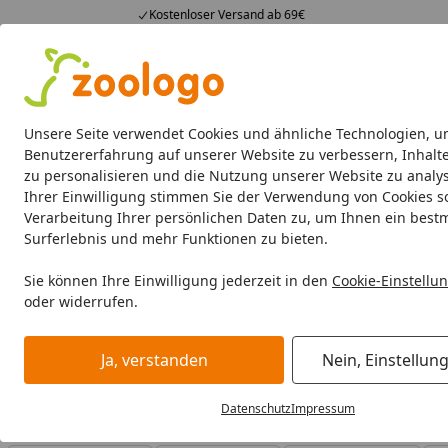
Kostenloser Versand ab 69€
4,74
/ 5
23.587 Bewertungen
Alle Produkte
Angebote
Neuheiten
Sommerhits
Alle Produkte
Unsere Seite verwendet Cookies und ähnliche Technologien, u
Benutzererfahrung auf unserer Website zu verbessern, Inhalt
zu personalisieren und die Nutzung unserer Website zu analys
FLUVAL
Wasseraufbereitung Süßwasseraquaristik
Ihrer Einwilligung stimmen Sie der Verwendung von Cookies s
Verarbeitung Ihrer persönlichen Daten zu, um Ihnen ein best
FLUVAL
Heizer Aquaristik
Surferlebnis und mehr Funktionen zu bieten.
Startseite
FLUVAL Heizer Aquaristik
Sie können Ihre Einwilligung jederzeit in den
Cookie-Einstellu
oder widerrufen.
FLUVAL Heizer Aquaristik bei Zoologo und finden Sie pas
unterschiedliche Bedürfnisse.
Ja, verstanden
Nein, Einstellun
Datenschutz
Impressum
Ihre Artikelübersicht