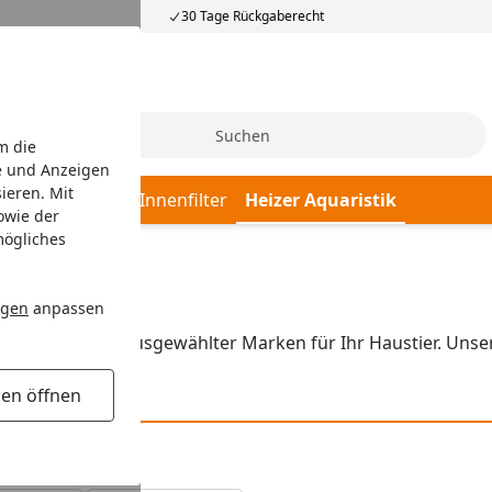
30 Tage Rückgaberecht
Suche
m die
e und Anzeigen
ieren. Mit
Filtermaterial
Innenfilter
Heizer Aquaristik
owie der
mögliches
ngen
anpassen
sende Produkte ausgewählter Marken für Ihr Haustier. Unse
gen öffnen