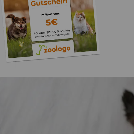
Trusted Shops
„Gute Erfahru
Zoologo,schnelle Lie
top“
4,74
/ 5
31.07.202
23.587 Bewertungen