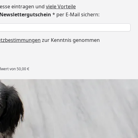
dresse eintragen und
viele Vorteile
€ Newslettergutschein
* per E-Mail sichern:
h
utzbestimmungen
zur Kenntnis genommen
lwert von 50,00 €