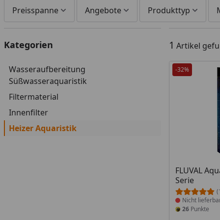
Preisspanne
Angebote
Produkttyp
1
Kategorien
Artikel gef
Wasseraufbereitung
-32%
Süßwasseraquaristik
Filtermaterial
Innenfilter
Heizer Aquaristik
Produkt nich
FLUVAL Aqu
Serie
(
Nicht lieferba
26
Punkte