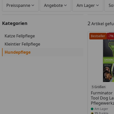
Preisspanne
Angebote
Am Lager
So
2
Kategorien
Artikel gef
Katze Fellpflege
Bestseller
-7%
Kleintier Fellpflege
Hundepflege
Produkt am
5 Größen
Furminator
Tool Dog L
Pflegewerk
Am Lager
25
Punkte