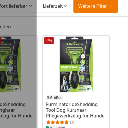
fort lieferbar
Lieferzeit
Weitere Filter
unden
-7%
 Lager
Produkt am Lager
5 Größen
 deShedding
Furminator deShedding
anghaar
Tool Dog Kurzhaar
zeug für Hunde
Pflegewerkzeug für Hunde
(3)
Am Lager