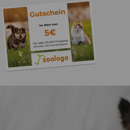
Trusted Shops
„Gute Erfahru
Zoologo,schnelle Lie
top“