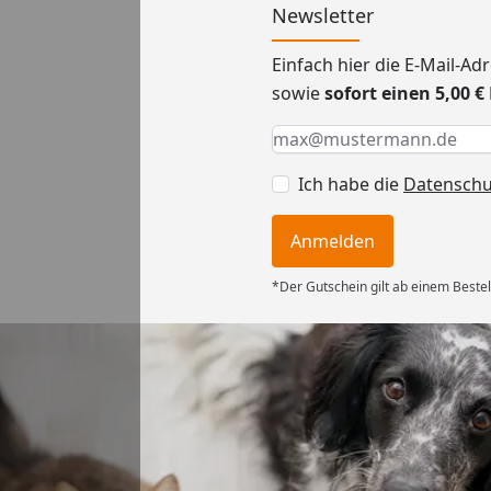
Newsletter
Einfach hier die E-Mail-A
sowie
sofort einen 5,00 
Keine Eingabe erforderlic
Eingabe erforderlich
E-Mail *
Ich habe die
Datensch
Anmelden
*Der Gutschein gilt ab einem Bestel
Versand
ng mit
ferung, alles