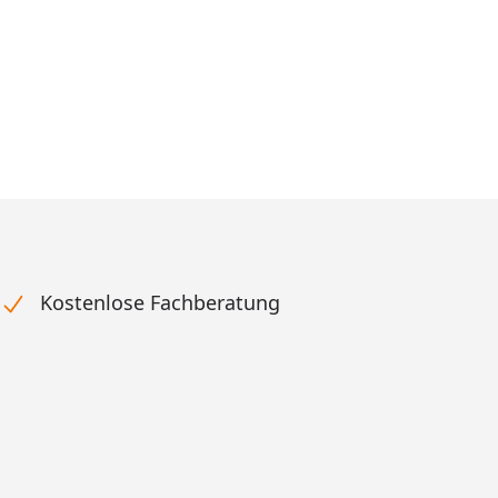
Prozent
cher Preis
reis
Kostenlose Fachberatung