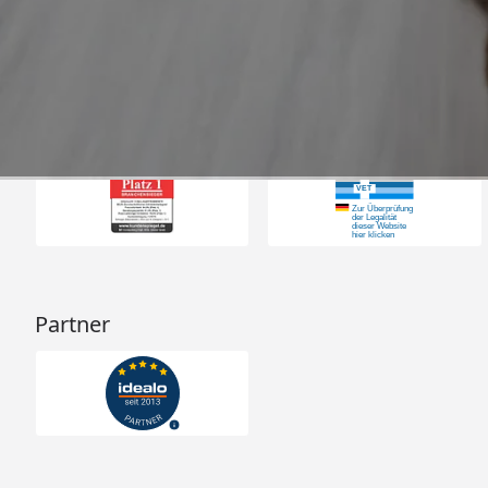
4,73
/ 5
31.07.202
23.589 Bewertungen
Auszeichnungen
Partner