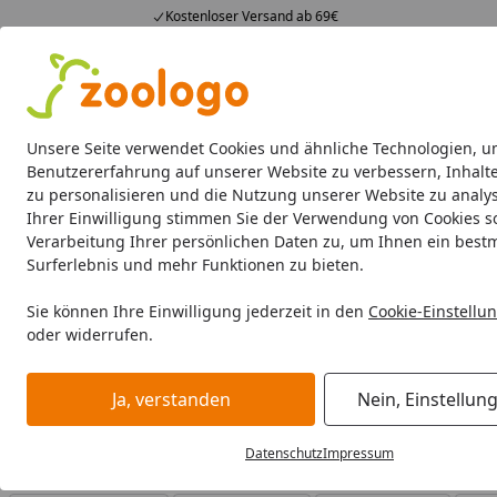
Kostenloser Versand ab 69€
4,73
/ 5
23.589 Bewertungen
Alle Produkte
Angebote
Neuheiten
Sommerhits
Alle Produkte
Unsere Seite verwendet Cookies und ähnliche Technologien, u
Benutzererfahrung auf unserer Website zu verbessern, Inhalt
zu personalisieren und die Nutzung unserer Website zu analys
FURminator
Katze Fellpflege
Kleintier Fellpflege
Ihrer Einwilligung stimmen Sie der Verwendung von Cookies s
Verarbeitung Ihrer persönlichen Daten zu, um Ihnen ein best
FURminator
Hundepflege
Surferlebnis und mehr Funktionen zu bieten.
Startseite
FURminator Hundepflege
Sie können Ihre Einwilligung jederzeit in den
Cookie-Einstellu
oder widerrufen.
FURminator Hundepflege bei Zoologo und finden Sie passe
unterschiedliche Bedürfnisse.
Ja, verstanden
Nein, Einstellun
Datenschutz
Impressum
Ihre Artikelübersicht