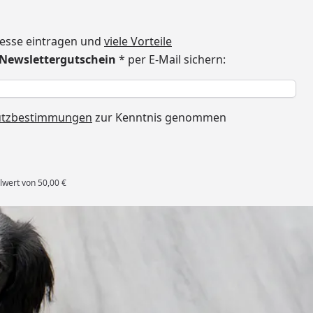
dresse eintragen und
viele Vorteile
€ Newslettergutschein
* per E-Mail sichern:
h
utzbestimmungen
zur Kenntnis genommen
lwert von 50,00 €