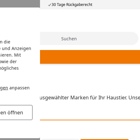
30 Tage Rückgaberecht
Suche
m die
e und Anzeigen
ieren. Mit
Hundepflege
owie der
mögliches
ngen
anpassen
nde Produkte ausgewählter Marken für Ihr Haustier. Unser
gen öffnen