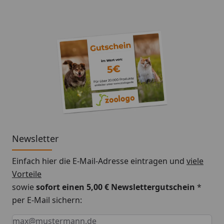
Newsletter
Einfach hier die E-Mail-Adresse eintragen und
viele
Vorteile
sowie
sofort einen 5,00 € Newslettergutschein
*
per E-Mail sichern:
Keine Eingabe erforderlich
Eingabe erforderlich
E-Mail *