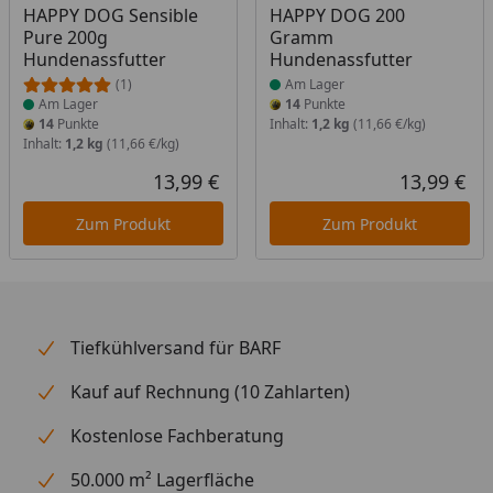
HAPPY DOG Sensible
HAPPY DOG 200
Pure 200g
Gramm
Hundenassfutter
Hundenassfutter
(1)
Am Lager
Am Lager
14
Punkte
14
Punkte
Inhalt:
1,2 kg
(11,66 €/kg)
Inhalt:
1,2 kg
(11,66 €/kg)
13,99 €
13,99 €
Aktueller Preis
Akt
Zum Produkt
Zum Produkt
Tiefkühlversand für BARF
Kauf auf Rechnung (10 Zahlarten)
Kostenlose Fachberatung
50.000 m² Lagerfläche