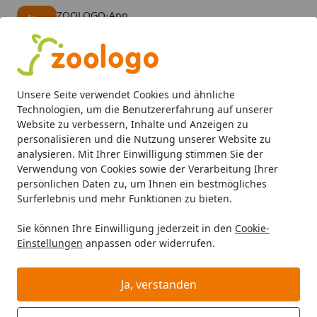
ZOOLOGO-App
Öffnen
Banner schließen
ZOOLOGO
kostenlos - Im App Store
Alle Produkte
Mein Konto
Wunschl
Eink
Unsere Seite verwendet Cookies und ähnliche
4,74
/ 5
Suchen
Technologien, um die Benutzererfahrung auf unserer
Website zu verbessern, Inhalte und Anzeigen zu
personalisieren und die Nutzung unserer Website zu
HAPPY DOG
Hund Nassfutter
Startseite
analysieren. Mit Ihrer Einwilligung stimmen Sie der
HAPPY DOG Hund Nassfutter
Verwendung von Cookies sowie der Verarbeitung Ihrer
persönlichen Daten zu, um Ihnen ein bestmögliches
HAPPY DOG Hund Nassfutter bei Zoologo und finden Sie
Surferlebnis und mehr Funktionen zu bieten.
passende Produkte ausgewählter Marken für Ihr
Sie können Ihre Einwilligung jederzeit in den
Cookie-
Haustier. Unser Sortiment umfasst Tierbedarf, Futter
Einstellungen
anpassen oder widerrufen.
und Zubehör für unterschiedliche Bedürfnisse.
Ja, verstanden
Ihre Artikelübersicht