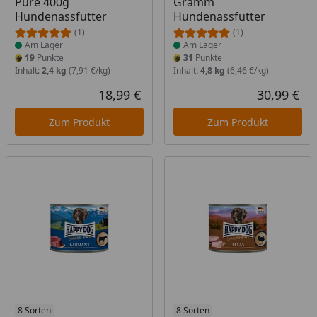
Pure 400g
Gramm
Hundenassfutter
Hundenassfutter
(1)
(1)
Am Lager
Am Lager
19
Punkte
31
Punkte
Inhalt:
2,4 kg
(7,91 €/kg)
Inhalt:
4,8 kg
(6,46 €/kg)
18,99 €
30,99 €
Aktueller Preis
Akt
Zum Produkt
Zum Produkt
Produkt am Lager
8 Sorten
Produkt am Lager
8 Sorten