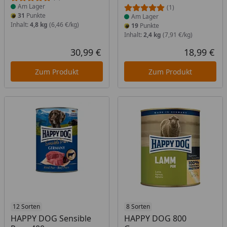
Am Lager
(1)
31
Punkte
Am Lager
Inhalt:
4,8 kg
(6,46 €/kg)
19
Punkte
Inhalt:
2,4 kg
(7,91 €/kg)
30,99 €
18,99 €
Aktueller Preis
Akt
Zum Produkt
Zum Produkt
Produkt am Lager
12 Sorten
Produkt am Lager
8 Sorten
HAPPY DOG Sensible
HAPPY DOG 800