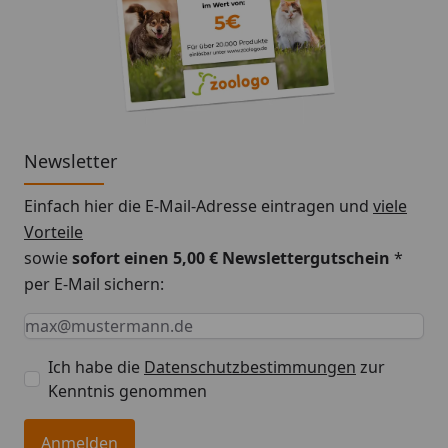
Newsletter
Einfach hier die E-Mail-Adresse eintragen und
viele
Vorteile
sowie
sofort einen 5,00 € Newslettergutschein
*
per E-Mail sichern:
Keine Eingabe erforderlich
Eingabe erforderlich
E-Mail *
Ich habe die
Datenschutzbestimmungen
zur
Kenntnis genommen
Anmelden