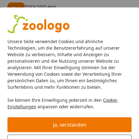
ZOOLOGO-App
Öffnen
Banner schließen
ZOOLOGO
kostenlos - Im App Store
Alle Produkte
Mein Konto
Wunschl
Eink
Unsere Seite verwendet Cookies und ähnliche
4,73
/ 5
Suchen
Technologien, um die Benutzererfahrung auf unserer
Website zu verbessern, Inhalte und Anzeigen zu
personalisieren und die Nutzung unserer Website zu
HOBBY
Aquarientechnik
Mess- & Regeltechnik
Startseite
analysieren. Mit Ihrer Einwilligung stimmen Sie der
HOBBY Mess- & Regeltechnik
Verwendung von Cookies sowie der Verarbeitung Ihrer
persönlichen Daten zu, um Ihnen ein bestmögliches
HOBBY Mess- & Regeltechnik bei Zoologo und finden Sie
Surferlebnis und mehr Funktionen zu bieten.
passende Produkte ausgewählter Marken für Ihr
Sie können Ihre Einwilligung jederzeit in den
Cookie-
Haustier. Unser Sortiment umfasst Tierbedarf, Futter
Einstellungen
anpassen oder widerrufen.
und Zubehör für unterschiedliche Bedürfnisse.
Ja, verstanden
Ihre Artikelübersicht