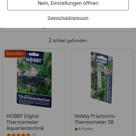
Nein, Einstellungen öffnen
Kategorien
Datenschutz
Impressum
Filter / Sortierung
2
Artikel gefunden
Bestseller
HOBBY Digital
Hobby Präzisions-
Thermometer
Thermometer SB
Aquarientechnik
8
Punkte
(2)