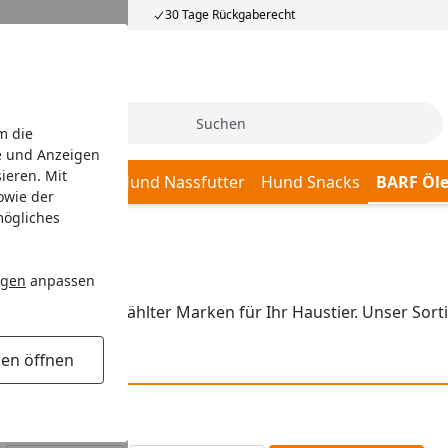
30 Tage Rückgaberecht
Suche
m die
e und Anzeigen
ieren. Mit
Katze Snacks
Hund Nassfutter
Hund Snacks
BARF Öl
owie der
mögliches
ngen
anpassen
odukte ausgewählter Marken für Ihr Haustier. Unser Sorti
gen öffnen