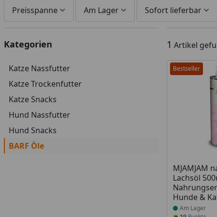
Preisspanne
Am Lager
Sofort lieferbar
1
Kategorien
Artikel gef
Katze Nassfutter
Bestseller
Katze Trockenfutter
Katze Snacks
Hund Nassfutter
Hund Snacks
BARF Öle
Produkt am
MJAMJAM na
Lachsöl 500
Nahrungser
Hunde & Ka
Am Lager
19
Punkte