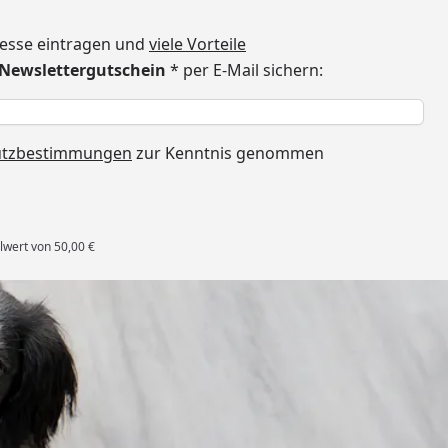
dresse eintragen und
viele Vorteile
€ Newslettergutschein
* per E-Mail sichern:
h
utzbestimmungen
zur Kenntnis genommen
lwert von 50,00 €