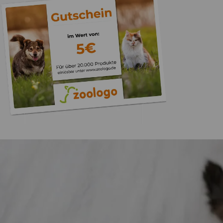
Trusted Shops
„Gute Erfahru
Zoologo,schnelle Lie
top“
4,73
/ 5