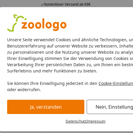
Kostenloser Versand ab 69€
4,73
/ 5
23.589 Bewertungen
Alle Produkte
Angebote
Neuheiten
Sommerhits
Alle Produkte
Unsere Seite verwendet Cookies und ähnliche Technologien, u
Benutzererfahrung auf unserer Website zu verbessern, Inhalt
zu personalisieren und die Nutzung unserer Website zu analys
MJAMJAM
Katze Nassfutter
Katze Trockenfutter
Ihrer Einwilligung stimmen Sie der Verwendung von Cookies s
Verarbeitung Ihrer persönlichen Daten zu, um Ihnen ein best
MJAMJAM
BARF Öle
Surferlebnis und mehr Funktionen zu bieten.
Startseite
MJAMJAM BARF Öle
Sie können Ihre Einwilligung jederzeit in den
Cookie-Einstellu
oder widerrufen.
MJAMJAM BARF Öle bei Zoologo und finden Sie passende Pr
unterschiedliche Bedürfnisse.
Ja, verstanden
Nein, Einstellun
Datenschutz
Impressum
Ihre Artikelübersicht