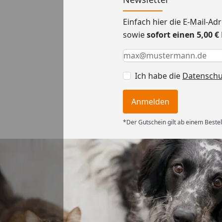
Einfach hier die E-Mail-A
sowie
sofort einen 5,00 
Keine Eingabe erforderlic
Eingabe erforderlich
E-Mail *
Ich habe die
Datensch
Anmelden
*Der Gutschein gilt ab einem Bestel
Versand
ng mit
ferung, alles