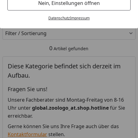
Ihre Artikelübersicht
Nein, Einstellungen öffnen
Kategorien
Datenschutz
Impressum
Filter / Sortierung
0
Artikel gefunden
Diese Kategorie befindet sich derzeit im
Aufbau.
Fragen Sie uns!
Unsere Fachberater sind Montag-Freitag von 8-16
Uhr unter
global.zoologo_at.shop.hotline
für Sie
erreichbar.
Gerne können Sie uns Ihre Frage auch über das
Kontaktformular
stellen.