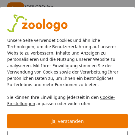
ZOOLOGO-App
Öffnen
Banner schließen
ZOOLOGO
kostenlos - Im App Store
Alle Produkte
Mein Konto
Wunschl
Eink
Unsere Seite verwendet Cookies und ähnliche
4,73
/ 5
Suchen
Technologien, um die Benutzererfahrung auf unserer
Website zu verbessern, Inhalte und Anzeigen zu
personalisieren und die Nutzung unserer Website zu
Red Sea
Wasseraufbereitung
Wassertests Meerwasseraq
Startseite
analysieren. Mit Ihrer Einwilligung stimmen Sie der
Red Sea Wassertests
Verwendung von Cookies sowie der Verarbeitung Ihrer
Meerwasseraquaristik
persönlichen Daten zu, um Ihnen ein bestmögliches
Surferlebnis und mehr Funktionen zu bieten.
Red Sea Wassertests Meerwasseraquaristik bei Zoologo
und finden Sie passende Produkte ausgewählter Marken
Sie können Ihre Einwilligung jederzeit in den
Cookie-
Einstellungen
anpassen oder widerrufen.
für Ihr Haustier. Unser Sortiment umfasst Tierbedarf,
Futter und Zubehör für unterschiedliche Bedürfnisse.
Ja, verstanden