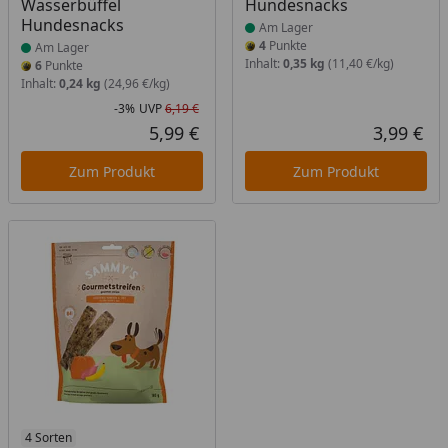
Wasserbüffel
Hundesnacks
Hundesnacks
Am Lager
4
Punkte
Am Lager
Inhalt:
0,35 kg
(11,40 €/kg)
6
Punkte
Inhalt:
0,24 kg
(24,96 €/kg)
-3%
UVP
6,19 €
Rabatt in Prozent
Ursprünglicher Preis
5,99 €
3,99 €
Aktueller Preis
Akt
Zum Produkt
Zum Produkt
Produkt am Lager
4 Sorten