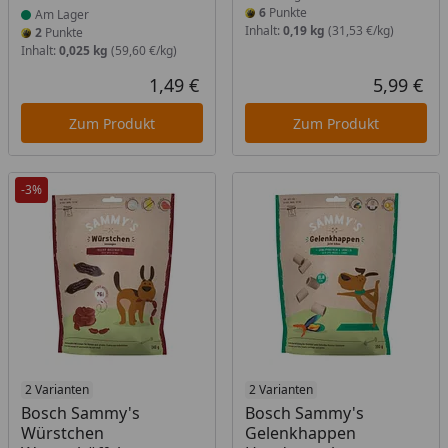
6
Punkte
Am Lager
Inhalt:
0,19 kg
(31,53 €/kg)
2
Punkte
Inhalt:
0,025 kg
(59,60 €/kg)
1,49 €
5,99 €
Aktueller Preis
Akt
Zum Produkt
Zum Produkt
-3%
Produkt am Lager
2 Varianten
Produkt am Lager
2 Varianten
Bosch Sammy's
Bosch Sammy's
Würstchen
Gelenkhappen