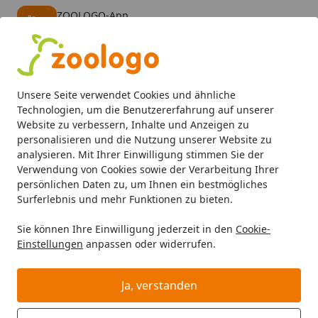
ZOOLOGO-App
Öffnen
Banner schließen
ZOOLOGO
kostenlos - Im App Store
Alle Produkte
Mein Konto
Wunschl
Eink
Unsere Seite verwendet Cookies und ähnliche
4,73
/ 5
Suchen
Technologien, um die Benutzererfahrung auf unserer
Website zu verbessern, Inhalte und Anzeigen zu
personalisieren und die Nutzung unserer Website zu
SAMMY's
Hund Snacks
Startseite
analysieren. Mit Ihrer Einwilligung stimmen Sie der
SAMMY's Hund Snacks
Verwendung von Cookies sowie der Verarbeitung Ihrer
persönlichen Daten zu, um Ihnen ein bestmögliches
SAMMY's Hund Snacks bei Zoologo und finden Sie
Surferlebnis und mehr Funktionen zu bieten.
passende Produkte ausgewählter Marken für Ihr
Sie können Ihre Einwilligung jederzeit in den
Cookie-
Haustier. Unser Sortiment umfasst Tierbedarf, Futter
Einstellungen
anpassen oder widerrufen.
und Zubehör für unterschiedliche Bedürfnisse.
Ja, verstanden
Ihre Artikelübersicht