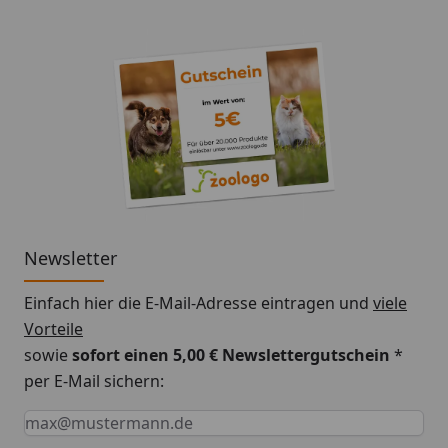
Newsletter
Einfach hier die E-Mail-Adresse eintragen und
viele
Vorteile
sowie
sofort einen 5,00 € Newslettergutschein
*
per E-Mail sichern:
Keine Eingabe erforderlich
Eingabe erforderlich
E-Mail *