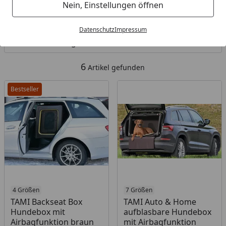
Nein, Einstellungen öffnen
Kategorien
Datenschutz
Impressum
Filter / Sortierung
6
Artikel gefunden
Bestseller
4 Größen
7 Größen
TAMI Backseat Box
TAMI Auto & Home
Hundebox mit
aufblasbare Hundebox
Airbagfunktion braun
mit Airbagfunktion