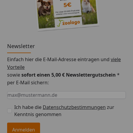
Newsletter
Einfach hier die E-Mail-Adresse eintragen und
viele
Vorteile
sowie
sofort einen 5,00 € Newslettergutschein
*
per E-Mail sichern:
Keine Eingabe erforderlich
Eingabe erforderlich
E-Mail *
Ich habe die
Datenschutzbestimmungen
zur
Kenntnis genommen
Anmelden