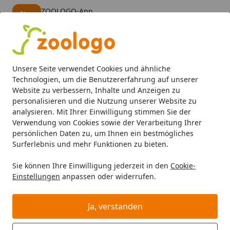
ZOOLOGO-App
Öffnen
Banner schließen
ZOOLOGO
kostenlos - Im App Store
Alle Produkte
Mein Konto
Wunschl
Eink
Unsere Seite verwendet Cookies und ähnliche
4,73
/ 5
Suchen
Technologien, um die Benutzererfahrung auf unserer
Website zu verbessern, Inhalte und Anzeigen zu
personalisieren und die Nutzung unserer Website zu
TAMI
Hund Transportboxen
Startseite
analysieren. Mit Ihrer Einwilligung stimmen Sie der
TAMI Hund Transportboxen
Verwendung von Cookies sowie der Verarbeitung Ihrer
persönlichen Daten zu, um Ihnen ein bestmögliches
TAMI Hund Transportboxen bei Zoologo und finden Sie
Surferlebnis und mehr Funktionen zu bieten.
passende Produkte ausgewählter Marken für Ihr
Sie können Ihre Einwilligung jederzeit in den
Cookie-
Haustier. Unser Sortiment umfasst Tierbedarf, Futter
Einstellungen
anpassen oder widerrufen.
und Zubehör für unterschiedliche Bedürfnisse.
Ja, verstanden
Ihre Artikelübersicht