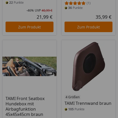
22
Punkte
(1)
36
Punkte
-46%
UVP
40,99 €
Rabatt in Prozent
Ursprünglicher Preis
21,99 €
35,99 €
Aktueller Preis
Akt
Zum Produkt
Zum Produkt
4 Größen
TAMI Front Seatbox
TAMI Trennwand braun
Hundebox mit
Airbagfunktion
105
Punkte
45x45x45cm braun