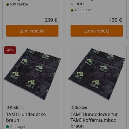
braun
539
Punkte
439
Punkte
539 €
439 €
Aktueller Preis
Akt
Zum Produkt
Zum Produkt
-46%
Produkt am Lager
4 Größen
6 Größen
TAMI Hundedecke
TAMI Hundedecke für
braun
TAMI Kofferraumbox
braun
Am Lager