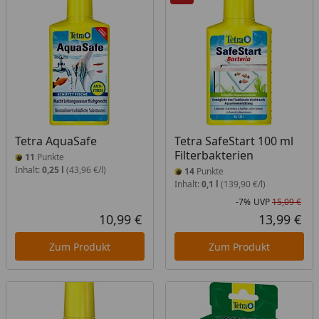
Tetra AquaSafe
Tetra SafeStart 100 ml
Filterbakterien
11
Punkte
Inhalt:
0,25 l
(43,96 €/l)
14
Punkte
Inhalt:
0,1 l
(139,90 €/l)
-7%
UVP
15,09 €
Rab
Urs
10,99 €
13,99 €
Aktueller Preis
Akt
Zum Produkt
Zum Produkt