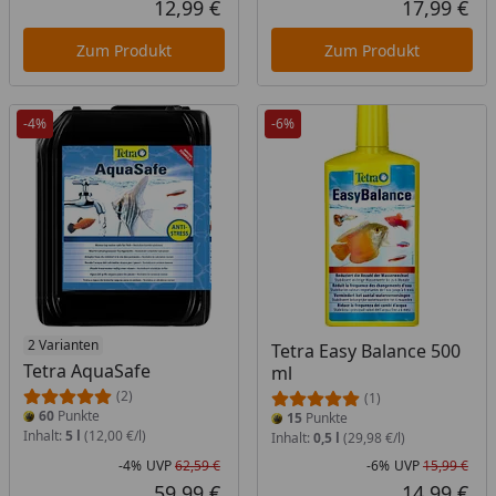
12,99 €
17,99 €
Aktueller Preis
Akt
Zum Produkt
Zum Produkt
-4%
-6%
2 Varianten
Tetra Easy Balance 500
Tetra AquaSafe
ml
(2)
(1)
60
Punkte
15
Punkte
Inhalt:
5 l
(12,00 €/l)
Inhalt:
0,5 l
(29,98 €/l)
-4%
UVP
62,59 €
-6%
UVP
15,99 €
Rabatt in Prozent
Ursprünglicher Preis
Rab
Urs
59,99 €
14,99 €