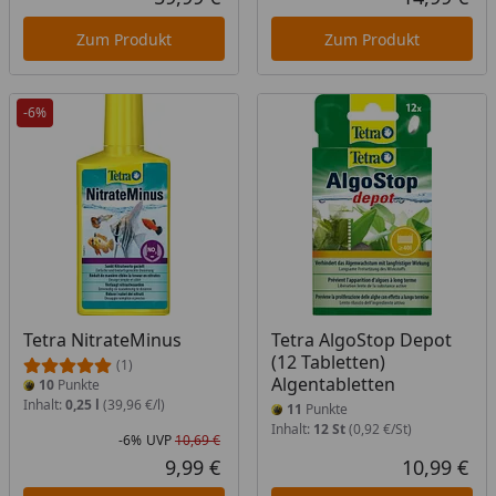
Aktueller Preis
Akt
Zum Produkt
Zum Produkt
-6%
Tetra NitrateMinus
Tetra AlgoStop Depot
(12 Tabletten)
(1)
Algentabletten
10
Punkte
Inhalt:
0,25 l
(39,96 €/l)
11
Punkte
Inhalt:
12 St
(0,92 €/St)
-6%
UVP
10,69 €
Rabatt in Prozent
Ursprünglicher Preis
9,99 €
10,99 €
Aktueller Preis
Akt