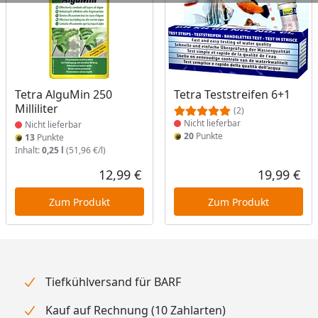
Produkt nicht lieferbar
Produkt nicht lieferbar
Tetra AlguMin 250
Tetra Teststreifen 6+1
Milliliter
(2)
Nicht lieferbar
Nicht lieferbar
20
Punkte
13
Punkte
Inhalt:
0,25 l
(51,96 €/l)
12,99 €
19,99 €
Aktueller Preis
Akt
Zum Produkt
Zum Produkt
Tiefkühlversand für BARF
Kauf auf Rechnung (10 Zahlarten)