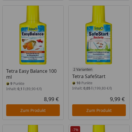
2 Varianten
Tetra Easy Balance 100
Tetra SafeStart
ml
10
Punkte
9
Punkte
Inhalt:
0,05 l
(199,80 €/l)
Inhalt:
0,1 l
(89,90 €/l)
8,99 €
9,99 €
Aktueller Preis
Akt
Zum Produkt
Zum Produkt
-7%