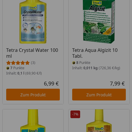
Tetra Crystal Water 100
Tetra Aqua Algizit 10
ml
Tabl.
(3)
8
Punkte
7
Punkte
Inhalt:
0,011 kg
(726,36 €/kg)
Inhalt:
0,1 l
(69,90 €/l)
6,99 €
7,99 €
Aktueller Preis
Akt
Zum Produkt
Zum Produkt
-7%