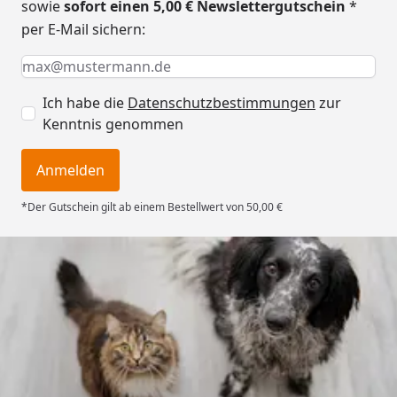
sowie
sofort einen 5,00 € Newslettergutschein
*
per E-Mail sichern:
Keine Eingabe erforderlich
Eingabe erforderlich
E-Mail *
Ich habe die
Datenschutzbestimmungen
zur
Kenntnis genommen
Anmelden
*Der Gutschein gilt ab einem Bestellwert von 50,00 €
Trusted Shops
4,73
/ 5