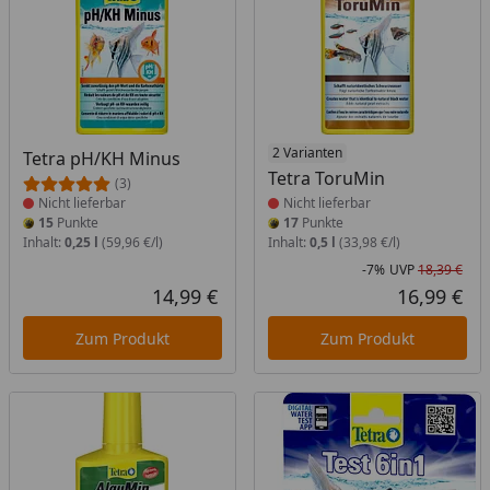
Produkt nicht lieferbar
Produkt nicht lieferbar
2 Varianten
Tetra pH/KH Minus
Tetra ToruMin
(3)
Nicht lieferbar
Nicht lieferbar
15
Punkte
17
Punkte
Inhalt:
0,25 l
(59,96 €/l)
Inhalt:
0,5 l
(33,98 €/l)
-7%
UVP
18,39 €
Rab
Urs
14,99 €
16,99 €
Aktueller Preis
Akt
Zum Produkt
Zum Produkt