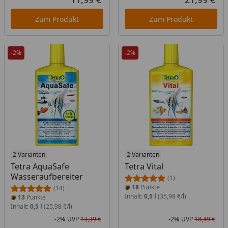
Aktueller Preis
Akt
Zum Produkt
Zum Produkt
-2%
-2%
2 Varianten
2 Varianten
Tetra AquaSafe
Tetra Vital
Wasseraufbereiter
(1)
18
Punkte
(14)
Inhalt:
0,5 l
(35,98 €/l)
13
Punkte
Inhalt:
0,5 l
(25,98 €/l)
-2%
UVP
13,39 €
-2%
UVP
18,49 €
Rabatt in Prozent
Ursprünglicher Preis
Rab
Urs