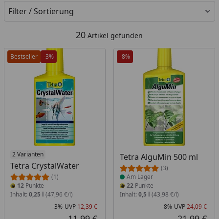
Filter / Sortierung
20
Artikel gefunden
Bestseller
-3%
-8%
2 Varianten
Produkt am Lager
Tetra AlguMin 500 ml
Tetra CrystalWater
(3)
(1)
Am Lager
12
Punkte
22
Punkte
Inhalt:
0,25 l
(47,96 €/l)
Inhalt:
0,5 l
(43,98 €/l)
-3%
UVP
12,39 €
-8%
UVP
24,09 €
Rabatt in Prozent
Ursprünglicher Preis
Rab
Urs
11,99 €
21,99 €