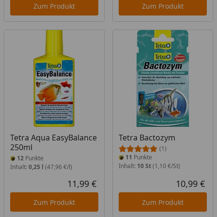
Zum Produkt
Zum Produkt
Tetra Aqua EasyBalance
Tetra Bactozym
250ml
(1)
11
Punkte
12
Punkte
Inhalt:
10 St
(1,10 €/St)
Inhalt:
0,25 l
(47,96 €/l)
11,99 €
10,99 €
Aktueller Preis
Akt
Zum Produkt
Zum Produkt