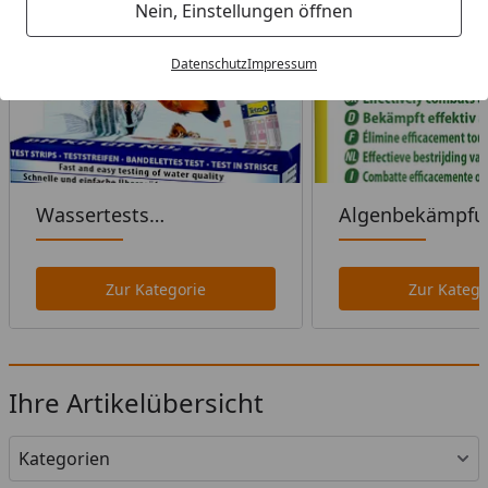
Nein, Einstellungen öffnen
Datenschutz
Impressum
Wassertests
Algenbekämpfu
Süßwasseraquaristik
Süßwasseraquar
Zur Kategorie
Zur Katego
Ihre Artikelübersicht
Kategorien