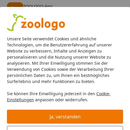
ZOOLOGO-App
Öffnen
Banner schließen
ZOOLOGO
kostenlos - Im App Store
Alle Produkte
Mein Konto
Wunschl
Eink
Unsere Seite verwendet Cookies und ähnliche
4,73
/ 5
Suchen
Technologien, um die Benutzererfahrung auf unserer
Website zu verbessern, Inhalte und Anzeigen zu
personalisieren und die Nutzung unserer Website zu
Tetra
Wasseraufbereitung
Startseite
analysieren. Mit Ihrer Einwilligung stimmen Sie der
Tetra Wasseraufbereitung
Verwendung von Cookies sowie der Verarbeitung Ihrer
persönlichen Daten zu, um Ihnen ein bestmögliches
Tetra Wasseraufbereitung bei Zoologo und finden Sie
Surferlebnis und mehr Funktionen zu bieten.
passende Produkte ausgewählter Marken für Ihr
Sie können Ihre Einwilligung jederzeit in den
Cookie-
Haustier. Unser Sortiment umfasst Tierbedarf, Futter
Einstellungen
anpassen oder widerrufen.
und Zubehör für unterschiedliche Bedürfnisse.
Ja, verstanden
Wählen Sie Ihre Wunschkategorie