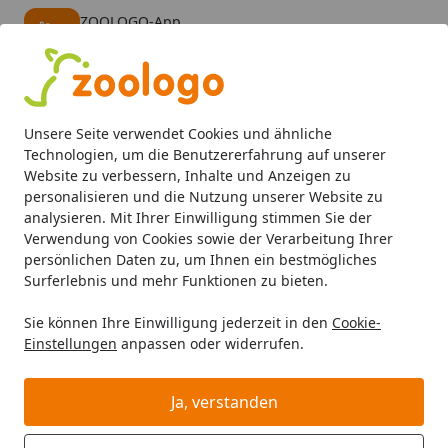
ZOOLOGO-App
Öffnen
Banner schließen
ZOOLOGO
kostenlos - Im App Store
Alle Produkte
Mein Konto
Wunschl
Eink
Unsere Seite verwendet Cookies und ähnliche
4,74
/ 5
Suchen
Technologien, um die Benutzererfahrung auf unserer
Website zu verbessern, Inhalte und Anzeigen zu
personalisieren und die Nutzung unserer Website zu
WILDCAT
Startseite
analysieren. Mit Ihrer Einwilligung stimmen Sie der
WILDCAT
Verwendung von Cookies sowie der Verarbeitung Ihrer
persönlichen Daten zu, um Ihnen ein bestmögliches
WILDCAT bei Zoologo und finden Sie passende Produkte
Surferlebnis und mehr Funktionen zu bieten.
ausgewählter Marken für Ihr Haustier. Unser Sortiment
Sie können Ihre Einwilligung jederzeit in den
Cookie-
umfasst Tierbedarf, Futter und Zubehör für
Einstellungen
anpassen oder widerrufen.
unterschiedliche Bedürfnisse.
Ja, verstanden
Wählen Sie Ihre Wunschkategorie