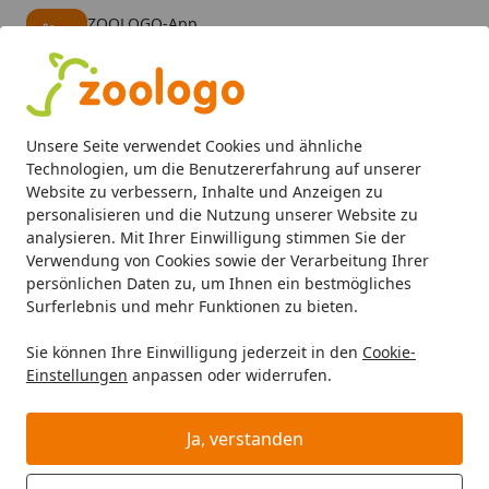
ZOOLOGO-App
Öffnen
Banner schließen
ZOOLOGO
kostenlos - Im App Store
Alle Produkte
Mein Konto
Wunschl
Eink
Unsere Seite verwendet Cookies und ähnliche
4,74
/ 5
Suchen
Technologien, um die Benutzererfahrung auf unserer
Website zu verbessern, Inhalte und Anzeigen zu
personalisieren und die Nutzung unserer Website zu
Wolters
Hund
Kotbeutel
Startseite
analysieren. Mit Ihrer Einwilligung stimmen Sie der
Wolters Kotbeutel
Verwendung von Cookies sowie der Verarbeitung Ihrer
persönlichen Daten zu, um Ihnen ein bestmögliches
Wolters Kotbeutel bei Zoologo und finden Sie passende
Surferlebnis und mehr Funktionen zu bieten.
Produkte ausgewählter Marken für Ihr Haustier. Unser
Sie können Ihre Einwilligung jederzeit in den
Cookie-
Sortiment umfasst Tierbedarf, Futter und Zubehör für
Einstellungen
anpassen oder widerrufen.
unterschiedliche Bedürfnisse.
Ja, verstanden
Ihre Artikelübersicht