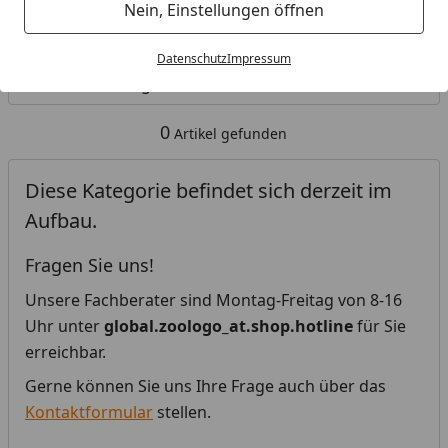
Nein, Einstellungen öffnen
Kategorien
Datenschutz
Impressum
Filter / Sortierung
0
Artikel gefunden
Diese Kategorie befindet sich derzeit im
Aufbau.
Fragen Sie uns!
Unsere Fachberater sind Montag-Freitag von 8-16
Uhr unter
global.zoologo_at.shop.hotline
für Sie
erreichbar.
Gerne können Sie uns Ihre Frage auch über das
Kontaktformular
stellen.