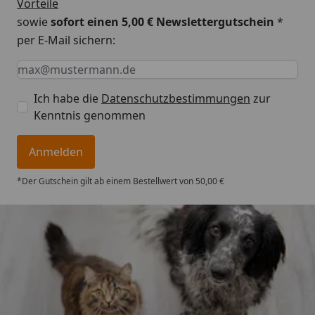
Vorteile
sowie
sofort einen 5,00 € Newslettergutschein
*
per E-Mail sichern:
Keine Eingabe erforderlich
Eingabe erforderlich
E-Mail *
Ich habe die
Datenschutzbestimmungen
zur
Kenntnis genommen
Anmelden
*Der Gutschein gilt ab einem Bestellwert von 50,00 €
Trusted Shops
4,74
/ 5