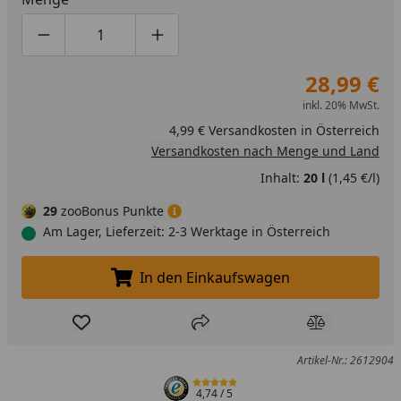
Produktmenge um eins verringern
Produktmenge manuell eingeben
Produktmenge um eins erhöhen
28,99 €
inkl. 20% MwSt.
4,99 € Versandkosten in Österreich
Versandkosten nach Menge und Land
Inhalt:
20 l
(1,45 €/l)
29
zooBonus Punkte
Am Lager, Lieferzeit: 2-3 Werktage in Österreich
In den Einkaufswagen
In den Einkaufswagen legen
Produkt zur Wunschliste hinzufügen
Teilen
Produkt Ver
Artikel-Nr.: 2612904
4,74
/ 5