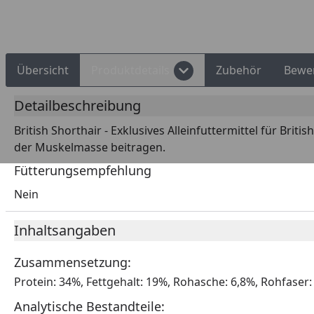
Übersicht
Produktdetails
Zubehör
Bewe
Detailbeschreibung
British Shorthair - Exklusives Alleinfuttermittel für B
der Muskelmasse beitragen.
Fütterungsempfehlung
Nein
Inhaltsangaben
Zusammensetzung:
Protein: 34%, Fettgehalt: 19%, Rohasche: 6,8%, Rohfaser:
Analytische Bestandteile: