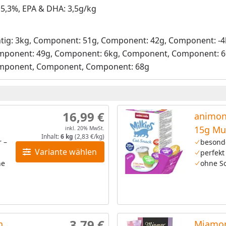
 5,3%, EPA & DHA: 3,5g/kg
htig: 3kg, Component: 51g, Component: 42g, Component: -
mponent: 49g, Component: 6kg, Component, Component: 6
omponent, Component, Component: 68g
16,99 €
animon
15g Mu
inkl. 20% MwSt.
Inhalt:
6 kg
(2,83 €/kg)
r –
besond
Variante wählen
perfekt
ne
ohne So
3,79 €
n
Miamor