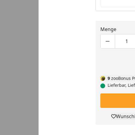
Menge
Produktmen
Pro
9
zooBonus P
Lieferbar, Lie
Wunschl
Pro