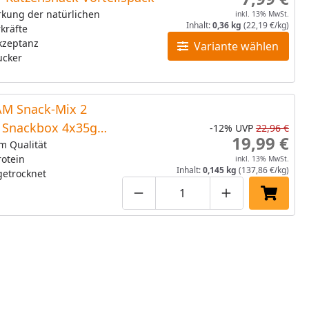
rkung der natürlichen
inkl. 13% MwSt.
Inhalt:
0,36 kg
(22,19 €/kg)
kräfte
kzeptanz
Variante wählen
ucker
M Snack-Mix 2
e Snackbox 4x35g
-12%
UVP
22,96 €
19,99 €
snack
m Qualität
otein
inkl. 13% MwSt.
Inhalt:
0,145 kg
(137,86 €/kg)
getrocknet
Produktmenge um eins verringe
Produktmenge manuell
Produktmenge 
In den 