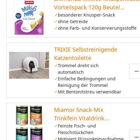
Vorteilspack 120g Beutel
Katzensnack
besonderer Knusper-Snack
ohne Getreide
ohne Farb- und Konservierungsstoffe
TRIXIE Selbstreinigende
Katzentoilette
Trommel dreht sich
automatisch
P
Einfache Bedingungen und
Reinigung der Trommel
Mit Bentonitstreu verwendbar
Miamor Snack-Mix
Trinkfein Vitaldrink
4x135ml Dose
Feinste Fisch- und
Fleischstückchen
Katzensnack
Motiviert Flüssigkeitsaufnahme