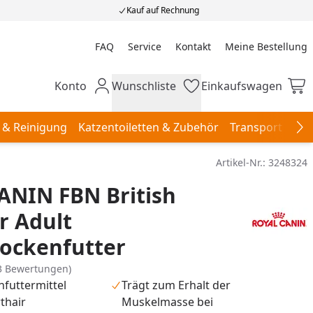
Kauf auf Rechnung
FAQ
Service
Kontakt
Meine Bestellung
Meine Bestellung
Konto
Wunschliste
Einkaufswagen
Mein Konto
Wunschliste
Einkaufswagen
 & Reinigung
Katzentoiletten & Zubehör
Transport & Re
Na
Artikel-Nr.:
3248324
ANIN FBN British
r Adult
ockenfutter
3 Bewertungen)
infuttermittel
Trägt zum Erhalt der
rthair
Muskelmasse bei