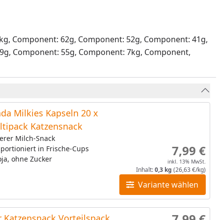
4kg, Component: 62g, Component: 52g, Component: 41g,
9g, Component: 55g, Component: 7kg, Component,
da Milkies Kapseln 20 x
ltipack Katzensnack
erer Milch-Snack
7,99 €
 portioniert in Frische-Cups
ja, ohne Zucker
inkl. 13% MwSt.
Inhalt:
0,3 kg
(26,63 €/kg)
Variante wählen
7,99 €
 Katzensnack Vorteilspack