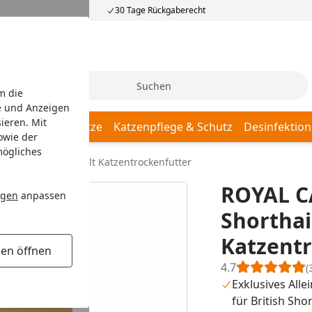
30 Tage Rückgaberecht
Suche
m die
e und Anzeigen
ieren. Mit
Katzenschlafplätze
Katzenpflege & Schutz
Desinfektion
owie der
mögliches
tish Shorthair Adult Katzentrockenfutter
ROYAL C
ngen
anpassen
Shorthai
Katzentr
gen öffnen
4.7
(
Exklusives Alle
für British Sho