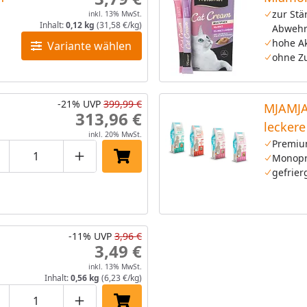
zur Stä
inkl. 13% MwSt.
Inhalt:
0,12 kg
(31,58 €/kg)
Abwehr
hohe A
Variante wählen
ohne Z
-21%
UVP
399,99 €
MJAMJA
313,96 €
lecker
inkl. 20% MwSt.
Katzen
Premiu
Monopr
roduktmenge um eins verringern
Produktmenge manuell eingeben
Produktmenge um eins erhöhen
In den Einkaufswagen legen
gefrier
-11%
UVP
3,96 €
3,49 €
inkl. 13% MwSt.
Inhalt:
0,56 kg
(6,23 €/kg)