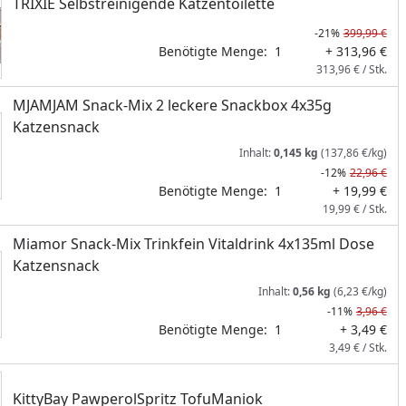
TRIXIE Selbstreinigende Katzentoilette
-21%
399,99 €
Benötigte Menge:
1
+ 313,96 €
313,96 € / Stk.
MJAMJAM Snack-Mix 2 leckere Snackbox 4x35g
Katzensnack
Inhalt:
0,145 kg
(137,86 €/kg)
-12%
22,96 €
Benötigte Menge:
1
+ 19,99 €
19,99 € / Stk.
Miamor Snack-Mix Trinkfein Vitaldrink 4x135ml Dose
Katzensnack
Inhalt:
0,56 kg
(6,23 €/kg)
-11%
3,96 €
Benötigte Menge:
1
+ 3,49 €
3,49 € / Stk.
KittyBay PawperolSpritz TofuManiok