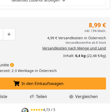
Gesamtes Zubehör anzeigen
8,99 €
inkl. 13% MwSt.
ge um eins verringern
duktmenge manuell eingeben
Produktmenge um eins erhöhen
4,99 € Versandkosten in Österreich
Versandkostenfrei ab 8 Stück
Versandkosten nach Menge und Land
Inhalt:
0,4 kg
(22,48 €/kg)
unkte
ferzeit: 2-3 Werktage in Österreich
In den Einkaufswagen
In den Einkaufswagen legen
iste
Teilen
Vergleichen
dukt zur Wunschliste hinzufügen
Teilen
Produkt Vergle
4,73
/ 5