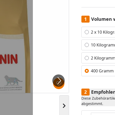
Volumen 
Alle anzeigen (4)
2 x 10 Kilo
10 Kilogra
2 Kilogram
400 Gramm
Produkt zur Wunschliste hi
Empfohlen
Diese Zubehörartik
abgestimmt.
Nächstes Bild anzeigen