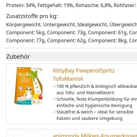
Protein: 34%, Fettgehalt: 19%, Rohasche: 6,8%, Rohfaser:
Zusatzstoffe pro kg:
Körpergewicht, Untergewicht, Idealgewicht, Übergewic
Component: 5kg, Component: 73g, Component: 61g, Co
Component: 77g, Component: 62g, Component: 8kg, C
Zubehör
KittyBay PawperolSpritz
TofuManiok
100 % pflanzlich & biologisch abbauba
aus Tofu- und Maniokfasern
Schnelle, feste Klumpenbildung für ei
einfache und hygienische Reinigung
Staubfrei & weich – ideal für sensible
Katzen und saubere Umgebung
animonda Milkies-Knusperkisse