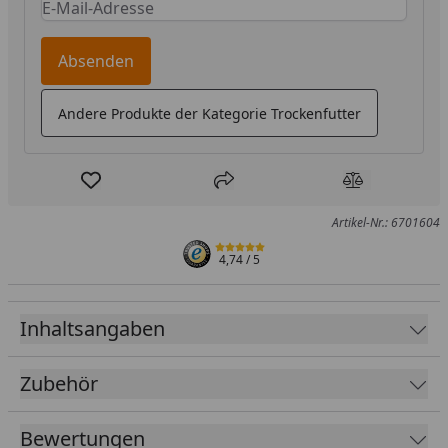
Keine Eingabe erforderlich
Eingabe erforderlich
Absenden
Andere Produkte der Kategorie Trockenfutter
Produkt zur Wunschliste hinzufügen
Teilen
Produkt Ver
Artikel-Nr.: 6701604
4,74
/ 5
Inhaltsangaben
Zubehör
Bewertungen