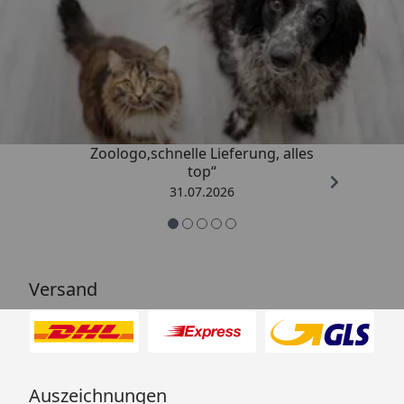
Trusted Shops
4,74
/ 5
„Gute Erfahrung mit
Zoologo,schnelle Lieferung, alles
top“
31.07.2026
Versand
Auszeichnungen