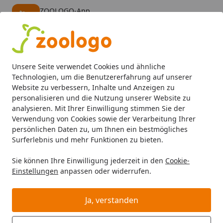
ZOOLOGO-App
Öffnen
Banner schließen
ZOOLOGO
kostenlos - Im App Store
Alle Produkte
Mein Konto
Wunschl
Eink
Unsere Seite verwendet Cookies und ähnliche
4,74
/ 5
Suchen
Technologien, um die Benutzererfahrung auf unserer
Website zu verbessern, Inhalte und Anzeigen zu
personalisieren und die Nutzung unserer Website zu
Hund
Hundefutter
Trockenfutter
Acana 2kg Dog Adult
Startseite
analysieren. Mit Ihrer Einwilligung stimmen Sie der
Acana 2kg Dog Adult
Verwendung von Cookies sowie der Verarbeitung Ihrer
persönlichen Daten zu, um Ihnen ein bestmögliches
Surferlebnis und mehr Funktionen zu bieten.
Sie können Ihre Einwilligung jederzeit in den
Cookie-
Einstellungen
anpassen oder widerrufen.
Ja, verstanden