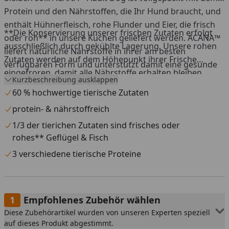
Protein und den Nährstoffen, die Ihr Hund braucht, und
enthält Hühnerfleisch, rohe Flunder und Eier, die frisch
**Die Konservierung unserer frischen Zutaten erfolgt
oder roh** in unsere Küchen geliefert werden. ACANA™
ausschließlich durch gekühlte Lagerung. Unsere rohen
liefert natürliche Nährstoffe in ihrer am besten
Zutaten werden auf dem Höhepunkt ihrer Frische
verfügbaren Form und unterstützt damit eine gesunde
eingefroren, damit alle Nährstoffe erhalten bleiben.
Entwicklung – für einen gesunden und glücklichen
Kurzbeschreibung ausklappen
Hund.
60 % hochwertige tierische Zutaten
protein- & nährstoffreich
1/3 der tierichen Zutaten sind frisches oder
rohes** Geflügel & Fisch
3 verschiedene tierische Proteine
Empfohlenes Zubehör wählen
Diese Zubehörartikel wurden von unseren Experten speziell
auf dieses Produkt abgestimmt.