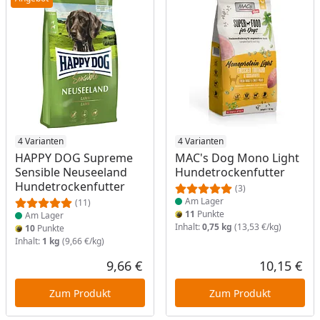
Produkt am Lager
4 Varianten
Produkt am Lager
4 Varianten
HAPPY DOG Supreme
MAC's Dog Mono Light
Sensible Neuseeland
Hundetrockenfutter
Hundetrockenfutter
(3)
Am Lager
(11)
11
Punkte
Am Lager
Inhalt:
0,75 kg
(13,53 €/kg)
10
Punkte
Inhalt:
1 kg
(9,66 €/kg)
9,66 €
10,15 €
Aktueller Preis
Akt
Zum Produkt
Zum Produkt