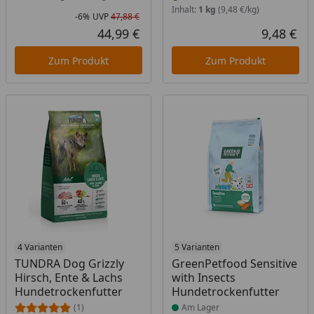
Inhalt:
1 kg
(9,48 €/kg)
-6%
UVP
47,88 €
Rabatt in Prozent
Ursprünglicher Preis
44,99 €
9,48 €
Aktueller Preis
Akt
Zum Produkt
Zum Produkt
Produkt am Lager
4 Varianten
Produkt am Lager
5 Varianten
TUNDRA Dog Grizzly
GreenPetfood Sensitive
Hirsch, Ente & Lachs
with Insects
Hundetrockenfutter
Hundetrockenfutter
(1)
Am Lager