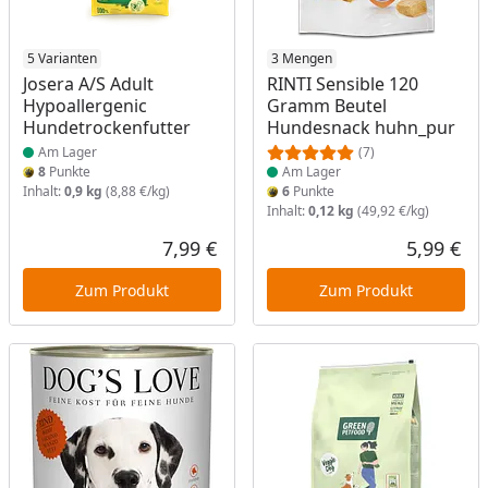
Produkt am Lager
5 Varianten
Produkt am Lager
3 Mengen
Josera A/S Adult
RINTI Sensible 120
Hypoallergenic
Gramm Beutel
Hundetrockenfutter
Hundesnack huhn_pur
Am Lager
(7)
8
Punkte
Am Lager
Inhalt:
0,9 kg
(8,88 €/kg)
6
Punkte
Inhalt:
0,12 kg
(49,92 €/kg)
7,99 €
5,99 €
Aktueller Preis
Akt
Zum Produkt
Zum Produkt