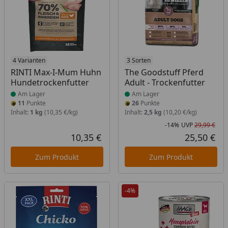
Produkt am Lager
4 Varianten
Produkt am Lager
3 Sorten
RINTI Max-I-Mum Huhn
The Goodstuff Pferd
Hundetrockenfutter
Adult - Trockenfutter
Am Lager
Am Lager
11
Punkte
26
Punkte
Inhalt:
1 kg
(10,35 €/kg)
Inhalt:
2,5 kg
(10,20 €/kg)
-14%
UVP
29,99 €
Rab
Urs
10,35 €
25,50 €
Aktueller Preis
Akt
Zum Produkt
Zum Produkt
-4%