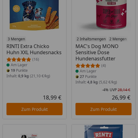
Produkt am Lager
3 Mengen
Produkt am Lager
2 Inhaltsmengen
2 Mengen
RINTI Extra Chicko
MAC's Dog MONO
Huhn XXL Hundesnacks
Sensitive Dose
Hundenassfutter
(16)
Am Lager
(4)
19
Punkte
Am Lager
Inhalt:
0,9 kg
(21,10 €/kg)
27
Punkte
Inhalt:
4,8 kg
(5,62 €/kg)
-4%
UVP
28,14 €
Rab
Urs
18,99 €
26,99 €
Aktueller Preis
Akt
Zum Produkt
Zum Produkt