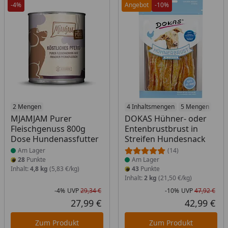
-4%
Angebot
-10%
Produkt am Lager
2 Mengen
Produkt am Lager
4 Inhaltsmengen
5 Mengen
MJAMJAM Purer
DOKAS Hühner- oder
Fleischgenuss 800g
Entenbrustbrust in
Dose Hundenassfutter
Streifen Hundesnack
Am Lager
(14)
28
Punkte
Am Lager
Inhalt:
4,8 kg
(5,83 €/kg)
43
Punkte
Inhalt:
2 kg
(21,50 €/kg)
-4%
UVP
29,34 €
-10%
UVP
47,92 €
Rabatt in Prozent
Ursprünglicher Preis
Rab
Urs
27,99 €
42,99 €
Aktueller Preis
Akt
Zum Produkt
Zum Produkt