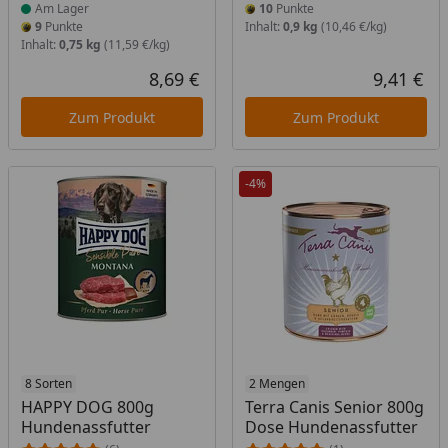
Am Lager
10
Punkte
9
Punkte
Inhalt:
0,9 kg
(10,46 €/kg)
Inhalt:
0,75 kg
(11,59 €/kg)
8,69 €
9,41 €
Aktueller Preis
Akt
Zum Produkt
Zum Produkt
-4%
Produkt am Lager
8 Sorten
Produkt am Lager
2 Mengen
HAPPY DOG 800g
Terra Canis Senior 800g
Hundenassfutter
Dose Hundenassfutter