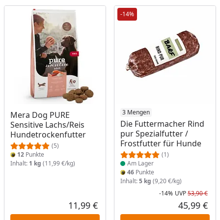
-14%
Produkt am Lager
3 Mengen
Mera Dog PURE
Die Futtermacher Rind
Sensitive Lachs/Reis
pur Spezialfutter /
Hundetrockenfutter
Frostfutter für Hunde
(5)
12
Punkte
(1)
Inhalt:
1 kg
(11,99 €/kg)
Am Lager
46
Punkte
Inhalt:
5 kg
(9,20 €/kg)
-14%
UVP
53,90 €
Rab
Urs
11,99 €
45,99 €
Aktueller Preis
Akt