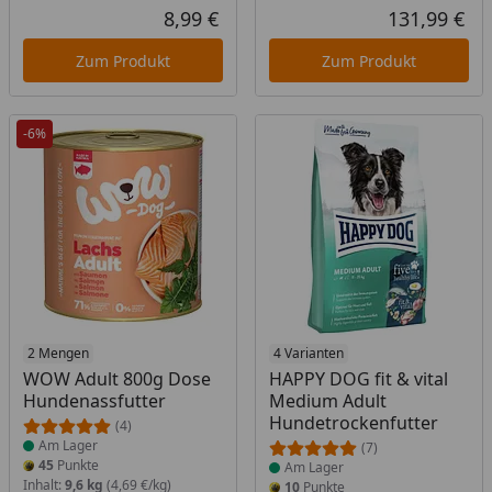
Rabatt in Prozent
Ursprünglicher Preis
Rab
Urs
8,99 €
131,99 €
Aktueller Preis
Akt
Zum Produkt
Zum Produkt
-6%
Produkt am Lager
2 Mengen
Produkt am Lager
4 Varianten
WOW Adult 800g Dose
HAPPY DOG fit & vital
Hundenassfutter
Medium Adult
Hundetrockenfutter
(4)
Am Lager
(7)
45
Punkte
Am Lager
Inhalt:
9,6 kg
(4,69 €/kg)
10
Punkte