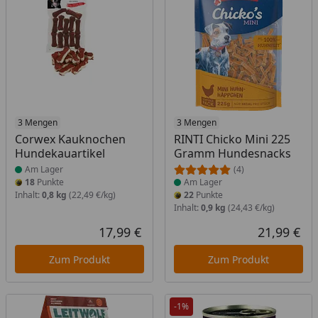
Produkt am Lager
3 Mengen
Produkt am Lager
3 Mengen
Corwex Kauknochen
RINTI Chicko Mini 225
Hundekauartikel
Gramm Hundesnacks
Am Lager
(4)
18
Punkte
Am Lager
Inhalt:
0,8 kg
(22,49 €/kg)
22
Punkte
Inhalt:
0,9 kg
(24,43 €/kg)
17,99 €
21,99 €
Aktueller Preis
Akt
Zum Produkt
Zum Produkt
-1%