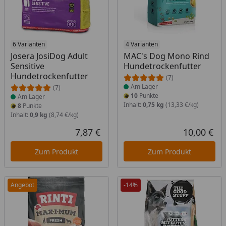
Produkt am Lager
6 Varianten
Produkt am Lager
4 Varianten
Josera JosiDog Adult
MAC's Dog Mono Rind
Sensitive
Hundetrockenfutter
Hundetrockenfutter
(7)
Am Lager
(7)
10
Punkte
Am Lager
Inhalt:
0,75 kg
(13,33 €/kg)
8
Punkte
Inhalt:
0,9 kg
(8,74 €/kg)
7,87 €
10,00 €
Aktueller Preis
Akt
Zum Produkt
Zum Produkt
Angebot
-14%