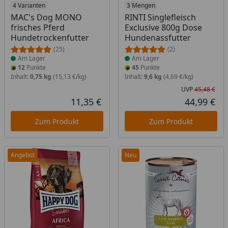
Produkt am Lager
4 Varianten
Produkt am Lager
3 Mengen
MAC's Dog MONO
RINTI Singlefleisch
frisches Pferd
Exclusive 800g Dose
Hundetrockenfutter
Hundenassfutter
(25)
(2)
Am Lager
Am Lager
12
Punkte
45
Punkte
Inhalt:
0,75 kg
(15,13 €/kg)
Inhalt:
9,6 kg
(4,69 €/kg)
UVP
45,48 €
Urs
11,35 €
44,99 €
Aktueller Preis
Akt
Zum Produkt
Zum Produkt
Angebot
Neu