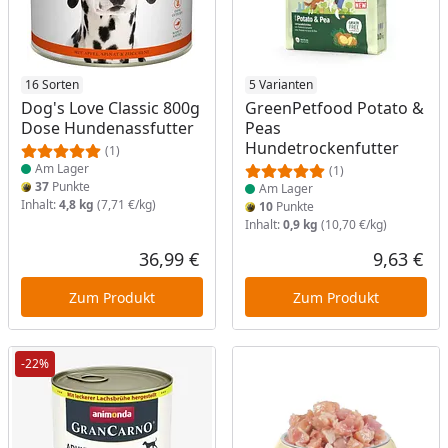
Produkt am Lager
16 Sorten
Produkt am Lager
5 Varianten
Dog's Love Classic 800g
GreenPetfood Potato &
Dose Hundenassfutter
Peas
Hundetrockenfutter
(1)
Am Lager
(1)
37
Punkte
Am Lager
Inhalt:
4,8 kg
(7,71 €/kg)
10
Punkte
Inhalt:
0,9 kg
(10,70 €/kg)
36,99 €
9,63 €
Aktueller Preis
Akt
Zum Produkt
Zum Produkt
-22%