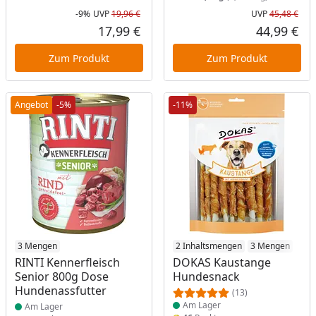
-9%
UVP
19,96 €
UVP
45,48 €
Rabatt in Prozent
Ursprünglicher Preis
Urs
17,99 €
44,99 €
Aktueller Preis
Akt
Zum Produkt
Zum Produkt
Angebot
-5%
-11%
Produkt am Lager
3 Mengen
Produkt am Lager
2 Inhaltsmengen
3 Mengen
RINTI Kennerfleisch
DOKAS Kaustange
Senior 800g Dose
Hundesnack
Hundenassfutter
(13)
Am Lager
Am Lager