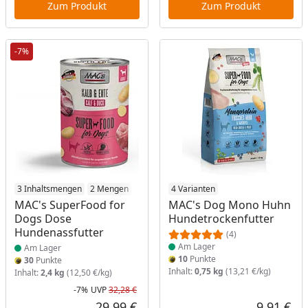
Zum Produkt
Zum Produkt
-7%
Produkt am Lager
3 Inhaltsmengen
2 Mengen
Produkt am Lager
4 Varianten
MAC's SuperFood for
MAC's Dog Mono Huhn
Dogs Dose
Hundetrockenfutter
Hundenassfutter
(4)
Am Lager
Am Lager
10
Punkte
30
Punkte
Inhalt:
0,75 kg
(13,21 €/kg)
Inhalt:
2,4 kg
(12,50 €/kg)
-7%
UVP
32,28 €
Rabatt in Prozent
Ursprünglicher Preis
29,99 €
9,91 €