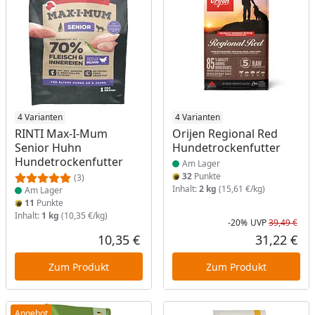
Produkt am Lager
4 Varianten
Produkt am Lager
4 Varianten
RINTI Max-I-Mum
Orijen Regional Red
Senior Huhn
Hundetrockenfutter
Hundetrockenfutter
Am Lager
32
Punkte
(3)
Inhalt:
2 kg
(15,61 €/kg)
Am Lager
11
Punkte
Inhalt:
1 kg
(10,35 €/kg)
-20%
UVP
39,49 €
Rab
Urs
10,35 €
31,22 €
Aktueller Preis
Akt
Zum Produkt
Zum Produkt
Angebot