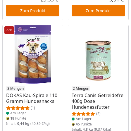
Aktueller Preis
Akt
Zum Produkt
Zum Produkt
-9%
Produkt am Lager
3 Mengen
Produkt am Lager
2 Mengen
DOKAS Kau-Spirale 110
Terra Canis Getreidefrei
Gramm Hundesnacks
400g Dose
Hundenassfutter
(1)
Am Lager
(2)
18
Punkte
Am Lager
Inhalt:
0,44 kg
(40,89 €/kg)
45
Punkte
Inhalt:
4,8 kg
(9,37 €/kg)