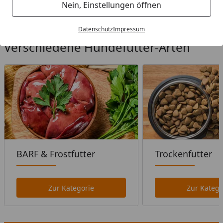
Startseite
Nein, Einstellungen öffnen
Datenschutz
Impressum
Verschiedene Hundefutter-Arten
BARF & Frostfutter
Trockenfutter
Zur Kategorie
Zur Katego