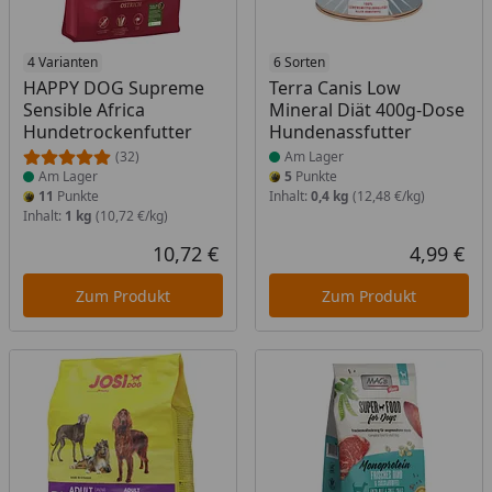
Produkt am Lager
4 Varianten
Produkt am Lager
6 Sorten
HAPPY DOG Supreme
Terra Canis Low
Sensible Africa
Mineral Diät 400g-Dose
Hundetrockenfutter
Hundenassfutter
(32)
Am Lager
Am Lager
5
Punkte
11
Punkte
Inhalt:
0,4 kg
(12,48 €/kg)
Inhalt:
1 kg
(10,72 €/kg)
10,72 €
4,99 €
Aktueller Preis
Akt
Zum Produkt
Zum Produkt