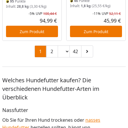
46
Punkte
95
Punkte
Inhalt:
1,8 kg
(25,55 €/kg)
Inhalt:
28,8 kg
(3,30 €/kg)
-5%
UVP
100,44 €
-11%
UVP
52,11 €
Rabatt in Prozent
Ursprünglicher Preis
Rab
Urs
94,99 €
45,99 €
Aktueller Preis
Akt
Zum Produkt
Zum Produkt
Seitenzahl ändern
1
2
42
Zu Seite 2
Zu Seite 42
Zur nächsten Seite
Welches Hundefutter kaufen? Die
verschiedenen Hundefutter-Arten im
Überblick
Nassfutter
Ob Sie für Ihren Hund trockenes oder
nasses
Hundefutter
bestellen sollten, hängt von