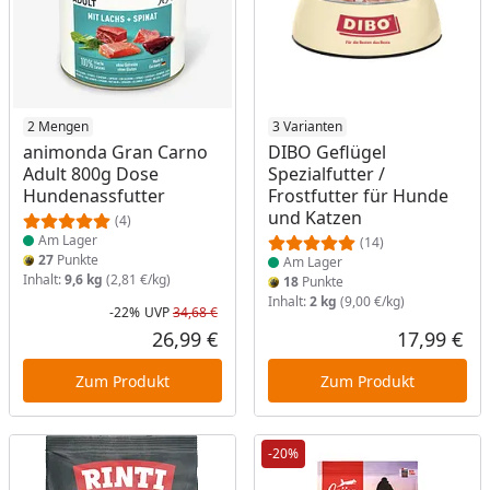
Produkt am Lager
2 Mengen
Produkt am Lager
3 Varianten
animonda Gran Carno
DIBO Geflügel
Adult 800g Dose
Spezialfutter /
Hundenassfutter
Frostfutter für Hunde
und Katzen
(4)
Am Lager
(14)
27
Punkte
Am Lager
Inhalt:
9,6 kg
(2,81 €/kg)
18
Punkte
Inhalt:
2 kg
(9,00 €/kg)
-22%
UVP
34,68 €
Rabatt in Prozent
Ursprünglicher Preis
26,99 €
17,99 €
Aktueller Preis
Akt
Zum Produkt
Zum Produkt
-20%