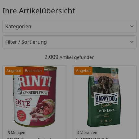
Ihre Artikelübersicht
Kategorien
Filter / Sortierung
2.009
Artikel gefunden
Angebot
Bestseller
Angebot
Produkt am Lager
3 Mengen
Produkt am Lager
4 Varianten