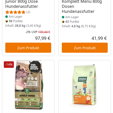
Junior 800g Dose
Komplett Menü 800g
Hundenassfutter
Dosen
Hundenassfutter
(2)
Am Lager
Am Lager
98
Punkte
42
Punkte
Inhalt:
28,8 kg
(3,40 €/kg)
Inhalt:
4,8 kg
(8,75 €/kg)
-2%
UVP
100,44 €
Rabatt in Prozent
Ursprünglicher Preis
97,99 €
41,99 €
Aktueller Preis
Akt
Zum Produkt
Zum Produkt
-14%