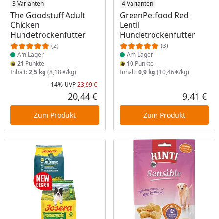
Produkt am Lager
3 Varianten
Produkt am Lager
4 Varianten
The Goodstuff Adult
GreenPetfood Red
Chicken
Lentil
Hundetrockenfutter
Hundetrockenfutter
(2)
(3)
Am Lager
Am Lager
21
Punkte
10
Punkte
Inhalt:
2,5 kg
(8,18 €/kg)
Inhalt:
0,9 kg
(10,46 €/kg)
-14%
UVP
23,99 €
Rabatt in Prozent
Ursprünglicher Preis
20,44 €
9,41 €
Aktueller Preis
Akt
Zum Produkt
Zum Produkt