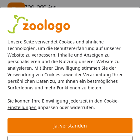
ZOOLOGO-App
Öffnen
Banner schließen
ZOOLOGO
kostenlos - Im App Store
Alle Produkte
Mein Konto
Wunschl
Eink
Unsere Seite verwendet Cookies und ähnliche
4,73
/ 5
Suchen
Technologien, um die Benutzererfahrung auf unserer
Website zu verbessern, Inhalte und Anzeigen zu
personalisieren und die Nutzung unserer Website zu
analysieren. Mit Ihrer Einwilligung stimmen Sie der
Verwendung von Cookies sowie der Verarbeitung Ihrer
persönlichen Daten zu, um Ihnen ein bestmögliches
Surferlebnis und mehr Funktionen zu bieten.
Sie können Ihre Einwilligung jederzeit in den
Cookie-
Einstellungen
anpassen oder widerrufen.
Hundefutter
Ja, verstanden
Hund
Hundefutter