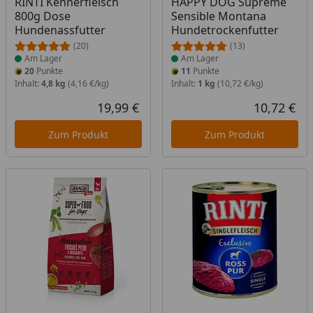
RINTI Kennerfleisch
HAPPY DOG Supreme
800g Dose
Sensible Montana
Hundenassfutter
Hundetrockenfutter
(20)
(13)
Am Lager
Am Lager
20
Punkte
11
Punkte
Inhalt:
4,8 kg
(4,16 €/kg)
Inhalt:
1 kg
(10,72 €/kg)
19,99 €
10,72 €
Aktueller Preis
Akt
Zum Produkt
Zum Produkt