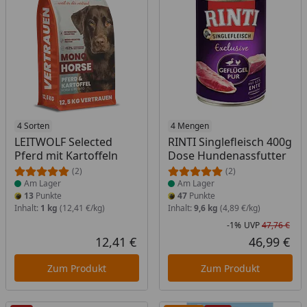
Produkt am Lager
4 Sorten
Produkt am Lager
4 Mengen
LEITWOLF Selected
RINTI Singlefleisch 400g
Pferd mit Kartoffeln
Dose Hundenassfutter
(2)
(2)
Am Lager
Am Lager
13
Punkte
47
Punkte
Inhalt:
1 kg
(12,41 €/kg)
Inhalt:
9,6 kg
(4,89 €/kg)
-1%
UVP
47,76 €
Rab
Urs
12,41 €
46,99 €
Aktueller Preis
Akt
Zum Produkt
Zum Produkt