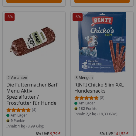
-8%
-6%
Produkt am Lager
2 Varianten
Produkt am Lager
3 Mengen
Die Futtermacher Barf
RINTI Chicko Slim XXL
Menü Aktiv
Hundesnacks
Spezialfutter /
(8)
Frostfutter für Hunde
Am Lager
132
Punkte
(4)
Inhalt:
7,2 kg
(18,33 €/kg)
Am Lager
9
Punkte
Inhalt:
1 kg
(8,99 €/kg)
-8%
UVP
9,79 €
-6%
UVP
141,52 €