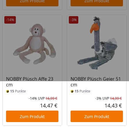
Zum Produkt
Zum Produkt
-14%
-3%
NOBBY Plüsch Affe 23
NOBBY Plüsch Geier 51
cm
cm
15
Punkte
15
Punkte
-14%
UVP
16,99 €
-3%
UVP
14,99 €
Rabatt in Prozent
Ursprünglicher Preis
Rab
Urs
14,47 €
14,43 €
Aktueller Preis
Akt
Zum Produkt
Zum Produkt