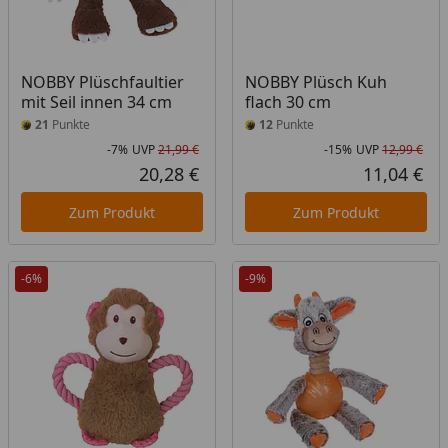
NOBBY Plüschfaultier
NOBBY Plüsch Kuh
mit Seil innen 34 cm
flach 30 cm
21
Punkte
12
Punkte
-7%
UVP
21,99 €
-15%
UVP
12,99 €
Rabatt in Prozent
Ursprünglicher Preis
Rab
Urs
20,28 €
11,04 €
Aktueller Preis
Akt
Zum Produkt
Zum Produkt
-6%
-9%