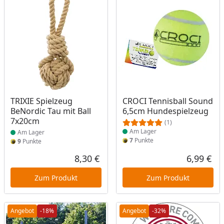
Produkt am Lager
Produkt am Lager
TRIXIE Spielzeug
CROCI Tennisball Sound
BeNordic Tau mit Ball
6,5cm Hundespielzeug
7x20cm
(1)
Am Lager
Am Lager
7
Punkte
9
Punkte
8,30 €
6,99 €
Aktueller Preis
Akt
Zum Produkt
Zum Produkt
Angebot
-18%
Angebot
-32%