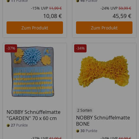
11
Punkte
46
Punkte
-15%
UVP
11,99 €
-24%
UVP
59,99 €
Rabatt in Prozent
Ursprünglicher Preis
Rab
Urs
10,08 €
45,59 €
Aktueller Preis
Akt
Zum Produkt
Zum Produkt
-37%
-34%
2 Sorten
NOBBY Schnüffelmatte
NOBBY Schnüffelmatte
"GARDEN" 70 x 60 cm
BONE
27
Punkte
30
Punkte
-37%
UVP
41,99 €
-34%
UVP
44,99 €