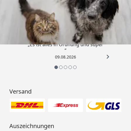
Trusted Shops
4,73
/ 5
„Es ist alles in Ordnung und super
“
09.08.2026
Versand
Auszeichnungen