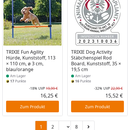
Produkt am Lager
Produkt am Lager
TRIXIE Fun Agility
TRIXIE Dog Activity
Hürde, Kunststoff, 113
Stäbchenspiel Rod
× 110 cm, ø 3 cm,
Board, Kunststoff, 35 ×
blau/orange
19,5 cm
Am Lager
Am Lager
17
Punkte
16
Punkte
-18%
UVP
19,99 €
-32%
UVP
22,99 €
Rabatt in Prozent
Ursprünglicher Preis
Rab
Urs
16,25 €
15,52 €
Aktueller Preis
Akt
Zum Produkt
Zum Produkt
Seitenzahl ändern
1
2
8
Zu Seite 2
Zu Seite 8
Zur nächsten Seite