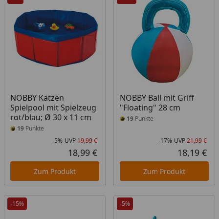
NOBBY Katzen
NOBBY Ball mit Griff
Spielpool mit Spielzeug
"Floating" 28 cm
rot/blau; Ø 30 x 11 cm
19
Punkte
19
Punkte
-5%
UVP
19,99 €
-17%
UVP
21,99 €
Rabatt in Prozent
Ursprünglicher Preis
Rab
Urs
18,99 €
18,19 €
Aktueller Preis
Akt
Zum Produkt
Zum Produkt
-15%
-5%