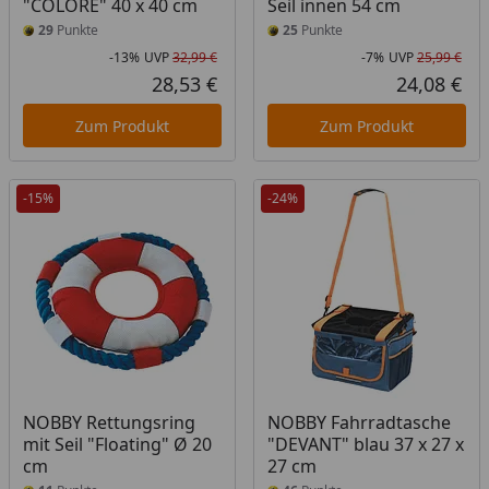
"COLORE" 40 x 40 cm
Seil innen 54 cm
29
Punkte
25
Punkte
-13%
UVP
32,99 €
-7%
UVP
25,99 €
Rabatt in Prozent
Ursprünglicher Preis
Rab
Urs
28,53 €
24,08 €
Aktueller Preis
Akt
Zum Produkt
Zum Produkt
-15%
-24%
NOBBY Rettungsring
NOBBY Fahrradtasche
mit Seil "Floating" Ø 20
"DEVANT" blau 37 x 27 x
cm
27 cm