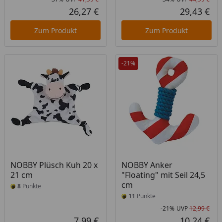
Rabatt in Prozent
Ursprünglicher Preis
Rab
Urs
26,27 €
29,43 €
Aktueller Preis
Akt
Zum Produkt
Zum Produkt
-21%
NOBBY Plüsch Kuh 20 x
NOBBY Anker
21 cm
"Floating" mit Seil 24,5
cm
8
Punkte
11
Punkte
-21%
UVP
12,99 €
Rab
Urs
7,99 €
10,24 €