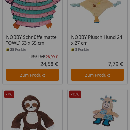
NOBBY Schnüffelmatte
NOBBY Plüsch Hund 24
"OWL" 53 x 55 cm
x 27 cm
25
Punkte
8
Punkte
-15%
UVP
28,99 €
Rabatt in Prozent
Ursprünglicher Preis
24,58 €
7,79 €
Aktueller Preis
Akt
Zum Produkt
Zum Produkt
-7%
-15%