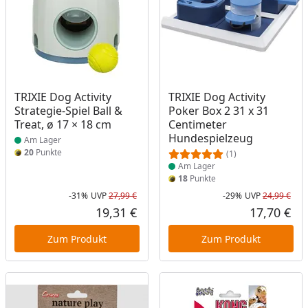
Produkt am Lager
Produkt am Lager
TRIXIE Dog Activity
TRIXIE Dog Activity
Strategie-Spiel Ball &
Poker Box 2 31 x 31
Treat, ø 17 × 18 cm
Centimeter
Hundespielzeug
Am Lager
20
Punkte
(1)
Am Lager
18
Punkte
-31%
UVP
27,99 €
-29%
UVP
24,99 €
Rabatt in Prozent
Ursprünglicher Preis
Rab
Urs
19,31 €
17,70 €
Aktueller Preis
Akt
Zum Produkt
Zum Produkt