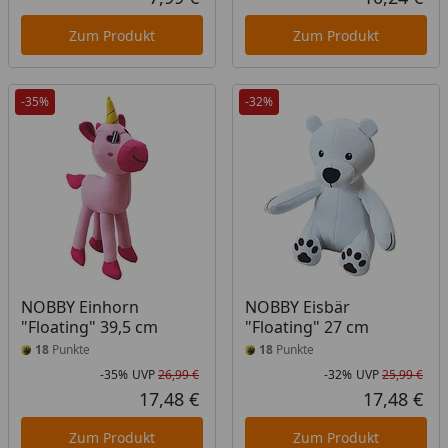
Aktueller Preis
Akt
Zum Produkt
Zum Produkt
-35%
-32%
NOBBY Einhorn
NOBBY Eisbär
"Floating" 39,5 cm
"Floating" 27 cm
18
Punkte
18
Punkte
-35%
UVP
26,99 €
-32%
UVP
25,99 €
Rabatt in Prozent
Ursprünglicher Preis
Rab
Urs
17,48 €
17,48 €
Aktueller Preis
Akt
Zum Produkt
Zum Produkt