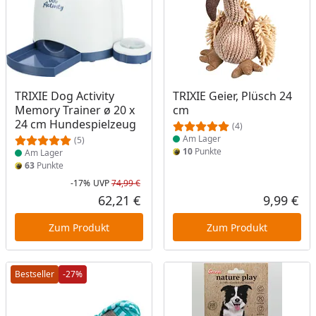
Produkt am Lager
Produkt am Lager
TRIXIE Dog Activity
TRIXIE Geier, Plüsch 24
Memory Trainer ø 20 x
cm
24 cm Hundespielzeug
(4)
Am Lager
(5)
10
Punkte
Am Lager
63
Punkte
-17%
UVP
74,99 €
Rabatt in Prozent
Ursprünglicher Preis
62,21 €
9,99 €
Aktueller Preis
Akt
Zum Produkt
Zum Produkt
Bestseller
-27%