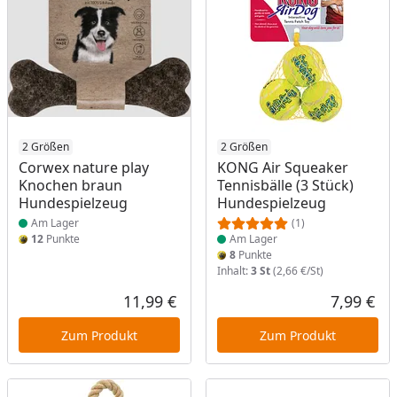
Produkt am Lager
2 Größen
Produkt am Lager
2 Größen
Corwex nature play
KONG Air Squeaker
Knochen braun
Tennisbälle (3 Stück)
Hundespielzeug
Hundespielzeug
Am Lager
(1)
12
Punkte
Am Lager
8
Punkte
Inhalt:
3 St
(2,66 €/St)
11,99 €
7,99 €
Aktueller Preis
Akt
Zum Produkt
Zum Produkt