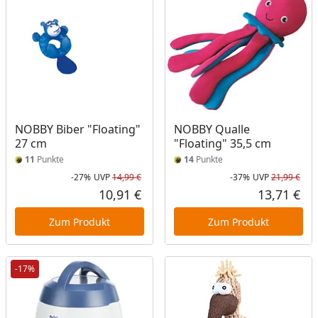
NOBBY Biber "Floating"
NOBBY Qualle
27 cm
"Floating" 35,5 cm
11
Punkte
14
Punkte
-27%
UVP
14,99 €
-37%
UVP
21,99 €
Rabatt in Prozent
Ursprünglicher Preis
Rab
Urs
10,91 €
13,71 €
Aktueller Preis
Akt
Zum Produkt
Zum Produkt
-17%