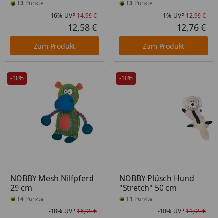
13
Punkte
13
Punkte
-16%
UVP
14,99 €
-1%
UVP
12,99 €
Rabatt in Prozent
Ursprünglicher Preis
Rab
Urs
12,58 €
12,76 €
Aktueller Preis
Akt
Zum Produkt
Zum Produkt
-18%
-10%
NOBBY Mesh Nilfpferd
NOBBY Plüsch Hund
29 cm
"Stretch" 50 cm
14
Punkte
11
Punkte
-18%
UVP
16,99 €
-10%
UVP
11,99 €