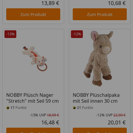
Rabatt in Prozent
Ursprünglicher Preis
Rab
Urs
13,89 €
10,68 €
Aktueller Preis
Akt
Zum Produkt
Zum Produkt
-13%
-12%
NOBBY Plüsch Nager
NOBBY Plüschalpaka
"Stretch" mit Seil 59 cm
mit Seil innen 30 cm
17
Punkte
21
Punkte
-13%
UVP
18,99 €
-12%
UVP
22,99 €
Rabatt in Prozent
Ursprünglicher Preis
Rab
Urs
16,48 €
20,01 €
Aktueller Preis
Akt