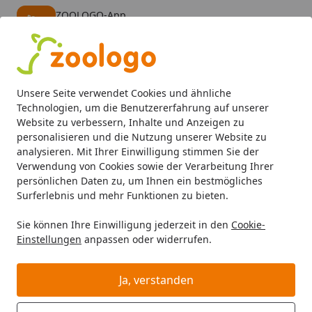
ZOOLOGO-App
Öffnen
Banner schließen
ZOOLOGO
kostenlos - Im App Store
Alle Produkte
Mein Konto
Wunschl
Eink
Unsere Seite verwendet Cookies und ähnliche
4,73
/ 5
Suchen
Technologien, um die Benutzererfahrung auf unserer
Website zu verbessern, Inhalte und Anzeigen zu
personalisieren und die Nutzung unserer Website zu
analysieren. Mit Ihrer Einwilligung stimmen Sie der
Verwendung von Cookies sowie der Verarbeitung Ihrer
persönlichen Daten zu, um Ihnen ein bestmögliches
Surferlebnis und mehr Funktionen zu bieten.
Sie können Ihre Einwilligung jederzeit in den
Cookie-
Einstellungen
anpassen oder widerrufen.
Hundespielzeug
Ja, verstanden
Hund
Hundespielzeug