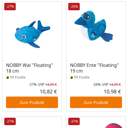
-27%
-26%
NOBBY Wal "Floating"
NOBBY Ente "Floating"
18 cm
19 cm
11
Punkte
11
Punkte
-27%
UVP
14,99 €
-26%
UVP
14,99 €
Rabatt in Prozent
Ursprünglicher Preis
Rab
Urs
10,82 €
10,98 €
Aktueller Preis
Akt
Zum Produkt
Zum Produkt
-27%
-37%