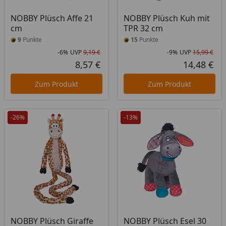
NOBBY Plüsch Affe 21
NOBBY Plüsch Kuh mit
cm
TPR 32 cm
9
Punkte
15
Punkte
-6%
UVP
9,19 €
-9%
UVP
15,99 €
Rabatt in Prozent
Ursprünglicher Preis
Rab
Urs
8,57 €
14,48 €
Aktueller Preis
Akt
Zum Produkt
Zum Produkt
-26%
-13%
NOBBY Plüsch Giraffe
NOBBY Plüsch Esel 30