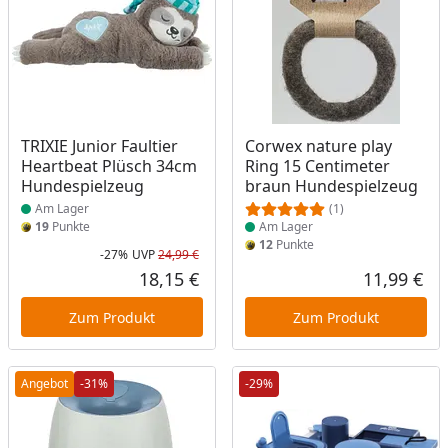
Produkt am Lager
Produkt am Lager
TRIXIE Junior Faultier
Corwex nature play
Heartbeat Plüsch 34cm
Ring 15 Centimeter
Hundespielzeug
braun Hundespielzeug
Am Lager
(1)
19
Punkte
Am Lager
12
Punkte
-27%
UVP
24,99 €
Rabatt in Prozent
Ursprünglicher Preis
18,15 €
11,99 €
Aktueller Preis
Akt
Zum Produkt
Zum Produkt
Angebot
-31%
-29%