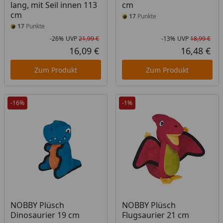
lang, mit Seil innen 113
cm
cm
17
Punkte
17
Punkte
-26%
UVP
21,99 €
-13%
UVP
18,99 €
Rabatt in Prozent
Ursprünglicher Preis
Rab
Urs
16,09 €
16,48 €
Aktueller Preis
Akt
Zum Produkt
Zum Produkt
-16%
-1%
NOBBY Plüsch
NOBBY Plüsch
Dinosaurier 19 cm
Flugsaurier 21 cm