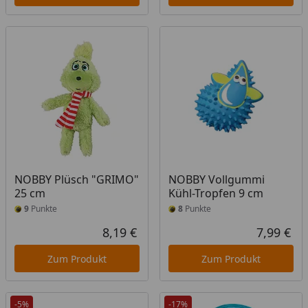
NOBBY Plüsch "GRIMO"
NOBBY Vollgummi
25 cm
Kühl-Tropfen 9 cm
9
Punkte
8
Punkte
8,19 €
7,99 €
Aktueller Preis
Akt
Zum Produkt
Zum Produkt
-5%
-17%