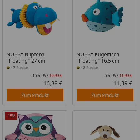
NOBBY Nilpferd
NOBBY Kugelfisch
"Floating" 27 cm
"Floating" 16,5 cm
17
Punkte
12
Punkte
-15%
UVP
19,99 €
-5%
UVP
11,99 €
Rabatt in Prozent
Ursprünglicher Preis
Rab
Urs
16,88 €
11,39 €
Aktueller Preis
Akt
Zum Produkt
Zum Produkt
-15%