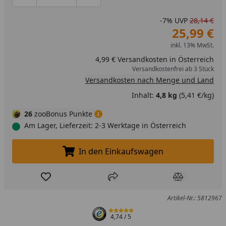
Produktmenge um eins verringern
Produktmenge manuell eingeben
Produktmenge um eins erhöhen
-7%
UVP
28,14 €
25,99 €
inkl. 13% MwSt.
4,99 € Versandkosten in Österreich
Versandkostenfrei ab 3 Stück
Versandkosten nach Menge und Land
Inhalt:
4,8 kg
(5,41 €/kg)
26
zooBonus Punkte
Am Lager, Lieferzeit: 2-3 Werktage in Österreich
In den Einkaufswagen
In den Einkaufswagen legen
Produkt zur Wunschliste hinzufügen
Teilen
Produkt Ver
Artikel-Nr.: 5812967
4,74
/ 5