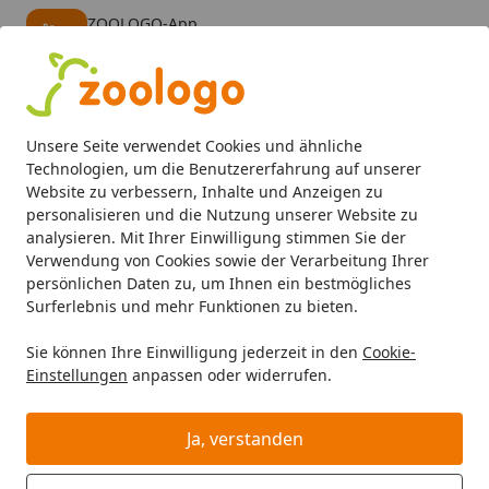
ZOOLOGO-App
Öffnen
Banner schließen
ZOOLOGO
kostenlos - Im App Store
Alle Produkte
Mein Konto
Wunschl
Eink
Unsere Seite verwendet Cookies und ähnliche
4,74
/ 5
Suchen
Technologien, um die Benutzererfahrung auf unserer
Website zu verbessern, Inhalte und Anzeigen zu
personalisieren und die Nutzung unserer Website zu
Hund
Hundefutter
Nassfutter
animonda Gran Carno S
Startseite
analysieren. Mit Ihrer Einwilligung stimmen Sie der
animonda Gran Carno Superfoods
Verwendung von Cookies sowie der Verarbeitung Ihrer
persönlichen Daten zu, um Ihnen ein bestmögliches
800g Dose Hundenassfutter Rind
Surferlebnis und mehr Funktionen zu bieten.
Rote Bete Brombeeren Löwenzahn
Sie können Ihre Einwilligung jederzeit in den
Cookie-
Einstellungen
anpassen oder widerrufen.
Ja, verstanden