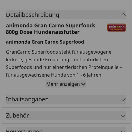
Detailbeschreibung
animonda Gran Carno Superfoods
800g Dose Hundenassfutter
animonda Gran Carno Superfood
GranCarno Superfoods steht für ausgewogene,
leckere, gesunde Ernährung – mit natürlichen
Superfoods und nur einer tierischen Proteinquelle –
für ausgewachsene Hunde von 1 - 6 Jahren.
Mehr anzeigen
Superfoods besitzen ein Plus an besonderen
Nährstoffen, z. B. sekundäre Pflanzenstoffe,
Inhaltsangaben
Antioxidantien, Mineralstoffe oder Spurenelemente
und können so zum Wohlbefinden des Hundes
Zubehör
beitragen. Die ausgewählten, frischen fleischlichen
Rohstoffe garantieren den unvergleichlichen
Geschmack, den Hunde so sehr schätzen. GranCarno
Bewertungen