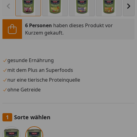
Vorheriges Bild anzeigen
Näc
6 Personen
haben dieses Produkt vor
Kurzem gekauft.
gesunde Ernährung
mit dem Plus an Superfoods
nur eine tierische Proteinquelle
ohne Getreide
Sorte wählen
Alle anzeigen (2)