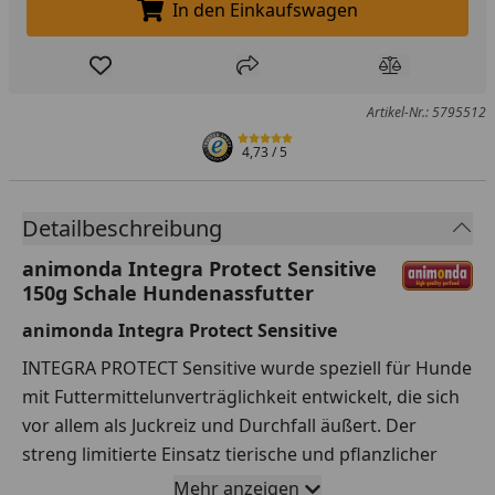
In den Einkaufswagen
In den Einkaufswagen legen
Produkt zur Wunschliste hinzufügen
Teilen
Produkt Ver
Artikel-Nr.: 5795512
4,73
/ 5
Detailbeschreibung
animonda Integra Protect Sensitive
150g Schale Hundenassfutter
animonda Integra Protect Sensitive
INTEGRA PROTECT Sensitive wurde speziell für Hunde
mit Futtermittelunverträglichkeit entwickelt, die sich
vor allem als Juckreiz und Durchfall äußert. Der
streng limitierte Einsatz tierische und pflanzlicher
Eiweißquellen kann Abhilfe schaffen.
Mehr anzeigen