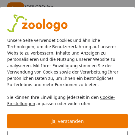
ZOOLOGO-App
Öffnen
Banner schließen
ZOOLOGO
kostenlos - Im App Store
Alle Produkte
Mein Konto
Wunschl
Eink
Unsere Seite verwendet Cookies und ähnliche
4,73
/ 5
Suchen
Technologien, um die Benutzererfahrung auf unserer
Website zu verbessern, Inhalte und Anzeigen zu
personalisieren und die Nutzung unserer Website zu
Hund
Hundefutter
Diätfutter
animonda Integra Protec
Startseite
analysieren. Mit Ihrer Einwilligung stimmen Sie der
animonda Integra Protect Sensitive
Verwendung von Cookies sowie der Verarbeitung Ihrer
persönlichen Daten zu, um Ihnen ein bestmögliches
150g Schale Hundenassfutter Huhn
Surferlebnis und mehr Funktionen zu bieten.
Pastinaken
Sie können Ihre Einwilligung jederzeit in den
Cookie-
Einstellungen
anpassen oder widerrufen.
Ja, verstanden