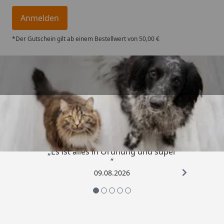
Anmelden
*Der Gutschein gilt ab einem Bestellwert von 50,00 €
Trusted Shops
4,73
/ 5
„Es ist alles in Ordnung und super
“
09.08.2026