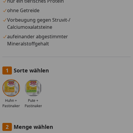
nur ein tierisches Protein
ohne Getreide
Vorbeugung gegen Struvit-/
Calciumoxalatsteine
aufeinander abgestimmter
Mineralstoffgehalt
Sorte wählen
Alle anzeigen (2)
Huhn +
Pute +
Pastinaken
Pastinaken
Menge wählen