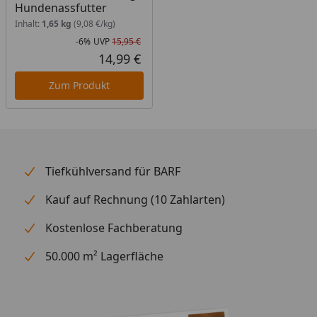
Hundenassfutter
Inhalt:
1,65 kg
(9,08 €/kg)
-6%
UVP
15,95 €
Rabatt in Prozent
Ursprünglicher Preis
14,99 €
Aktueller Preis
Zum Produkt
Tiefkühlversand für BARF
Kauf auf Rechnung (10 Zahlarten)
Kostenlose Fachberatung
50.000 m² Lagerfläche