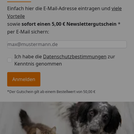
Einfach hier die E-Mail-Adresse eintragen und
viele
Vorteile
sowie
sofort einen 5,00 € Newslettergutschein
*
per E-Mail sichern:
Keine Eingabe erforderlich
Eingabe erforderlich
E-Mail *
Ich habe die
Datenschutzbestimmungen
zur
Kenntnis genommen
Anmelden
*Der Gutschein gilt ab einem Bestellwert von 50,00 €
Trusted Shops