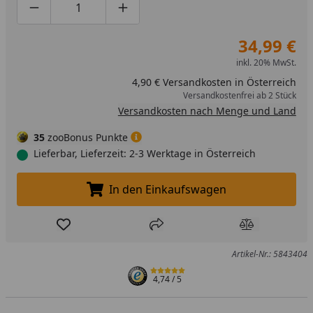
Produktmenge um eins verringern
Produktmenge manuell eingeben
Produktmenge um eins erhöhen
34,99 €
inkl. 20% MwSt.
4,90 € Versandkosten in Österreich
Versandkostenfrei ab 2 Stück
Versandkosten nach Menge und Land
35
zooBonus Punkte
Lieferbar, Lieferzeit: 2-3 Werktage in Österreich
In den Einkaufswagen
In den Einkaufswagen legen
Produkt zur Wunschliste hinzufügen
Teilen
Produkt Ver
Artikel-Nr.: 5843404
4,74
/ 5