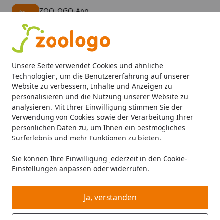
ZOOLOGO-App
Öffnen
Banner schließen
ZOOLOGO
kostenlos - Im App Store
Alle Produkte
Mein Konto
Wunschl
Eink
Unsere Seite verwendet Cookies und ähnliche
4,74
/ 5
Suchen
Technologien, um die Benutzererfahrung auf unserer
Website zu verbessern, Inhalte und Anzeigen zu
personalisieren und die Nutzung unserer Website zu
Aquaristik
Aquarienfilter, Pumpen & Zubehör
Zubehör
Startseite
analysieren. Mit Ihrer Einwilligung stimmen Sie der
Aqua Rebell - Glass Lily Pipe
Verwendung von Cookies sowie der Verarbeitung Ihrer
persönlichen Daten zu, um Ihnen ein bestmögliches
Surferlebnis und mehr Funktionen zu bieten.
Sie können Ihre Einwilligung jederzeit in den
Cookie-
Einstellungen
anpassen oder widerrufen.
Ja, verstanden