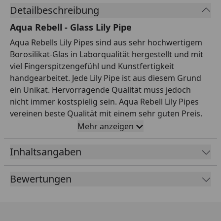
Detailbeschreibung
Aqua Rebell - Glass Lily Pipe
Aqua Rebells Lily Pipes sind aus sehr hochwertigem
Borosilikat-Glas in Laborqualität hergestellt und mit
viel Fingerspitzengefühl und Kunstfertigkeit
handgearbeitet. Jede Lily Pipe ist aus diesem Grund
ein Unikat. Hervorragende Qualität muss jedoch
nicht immer kostspielig sein. Aqua Rebell Lily Pipes
vereinen beste Qualität mit einem sehr guten Preis.
Lily Pipes sind so konzipiert, dass sie das gereinigte
Mehr anzeigen
Wasser des Außenfilters zurück in das Aquarium
befördern. Wasser in Kombination mit einer Glas Lily
Inhaltsangaben
Pipe ist nahezu unsichtbar und lenkt die Blicke vom
Aquascape nicht auf die technischen Zubehörteile
Bewertungen
des Aquariums. Das Aquascape kann hierdurch seine
volle Schönheit entfalten. Es wird eine sanfte
Wasserströmung durch die Lily Pipe realisiert, die den
Wuchs der Wasserpflanzen verbessert und für eine