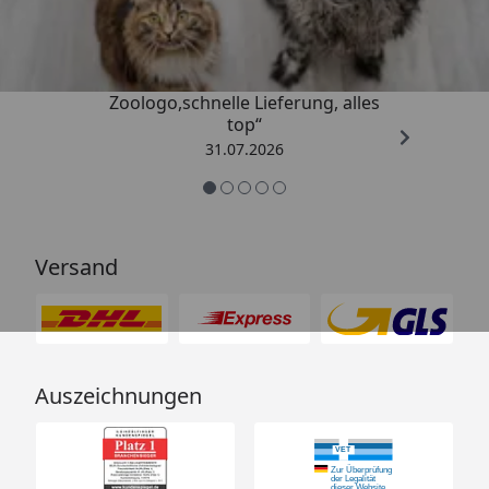
4,74
/ 5
„Gute Erfahrung mit
Zoologo,schnelle Lieferung, alles
top“
31.07.2026
Versand
Auszeichnungen