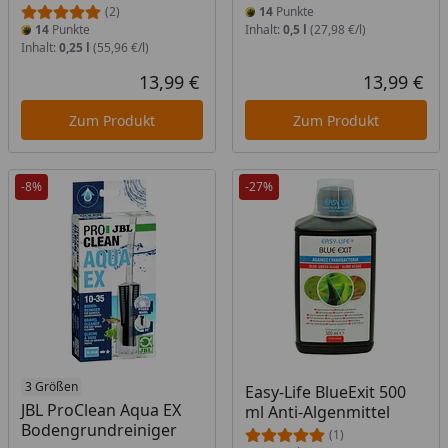
(2)
14
Punkte
14
Punkte
Inhalt:
0,5 l
(27,98 €/l)
Inhalt:
0,25 l
(55,96 €/l)
13,99 €
13,99 €
Aktueller Preis
Akt
Zum Produkt
Zum Produkt
-8%
-27%
Produkt am Lager
3 Größen
Easy-Life BlueExit 500
JBL ProClean Aqua EX
ml Anti-Algenmittel
Bodengrundreiniger
(1)