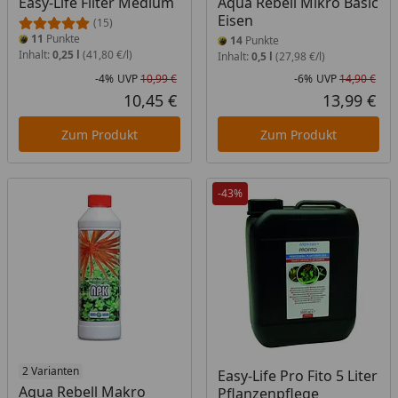
Easy-Life Filter Medium
Aqua Rebell Mikro Basic
Eisen
(15)
11
Punkte
14
Punkte
Inhalt:
0,25 l
(41,80 €/l)
Inhalt:
0,5 l
(27,98 €/l)
-4%
UVP
10,99 €
-6%
UVP
14,90 €
Rabatt in Prozent
Ursprünglicher Preis
Rab
Urs
10,45 €
13,99 €
Aktueller Preis
Akt
Zum Produkt
Zum Produkt
-43%
2 Varianten
Easy-Life Pro Fito 5 Liter
Aqua Rebell Makro
Pflanzenpflege