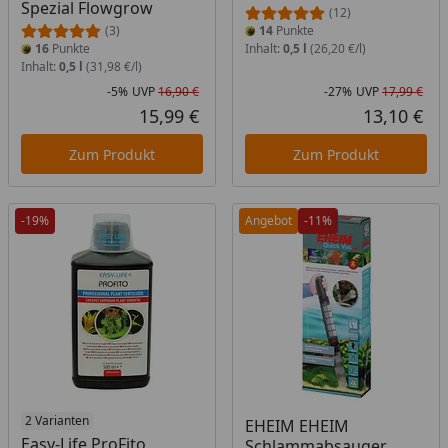
Spezial Flowgrow
(12)
(3)
14
Punkte
16
Punkte
Inhalt:
0,5 l
(26,20 €/l)
Inhalt:
0,5 l
(31,98 €/l)
-5%
UVP
16,90 €
-27%
UVP
17,99 €
Rabatt in Prozent
Ursprünglicher Preis
Rab
Urs
15,99 €
13,10 €
Aktueller Preis
Akt
Zum Produkt
Zum Produkt
-19%
Angebot
-11%
2 Varianten
EHEIM EHEIM
Easy-Life ProFito
Schlammabsauger