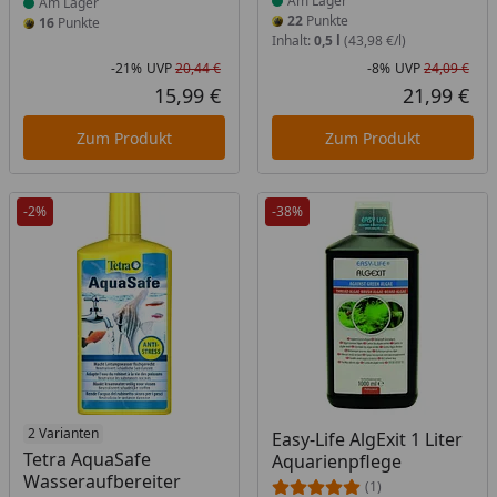
Am Lager
Am Lager
22
Punkte
16
Punkte
Inhalt:
0,5 l
(43,98 €/l)
-21%
UVP
20,44 €
-8%
UVP
24,09 €
Rabatt in Prozent
Ursprünglicher Preis
Rab
Urs
15,99 €
21,99 €
Aktueller Preis
Akt
Zum Produkt
Zum Produkt
-2%
-38%
2 Varianten
Easy-Life AlgExit 1 Liter
Tetra AquaSafe
Aquarienpflege
Wasseraufbereiter
(1)