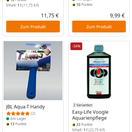
10
Punkte
Inhalt:
1 l
(11,75 €/l)
11,75 €
9,99 €
Aktueller Preis
Akt
Zum Produkt
Zum Produkt
-34%
Produkt am Lager
2 Varianten
JBL Aqua-T Handy
Easy-Life Voogle
(2)
Aquarienpflege
Am Lager
13
Punkte
23
Punkte
Inhalt:
1 l
(22,75 €/l)