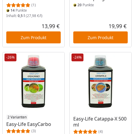
(1)
20
Punkte
14
Punkte
Inhalt:
0,5 l
(27,98 €/l)
13,99 €
19,99 €
Aktueller Preis
Akt
Zum Produkt
Zum Produkt
-26%
-24%
2 Varianten
Easy-Life Catappa-X 500
Easy-Life EasyCarbo
ml
(3)
(4)