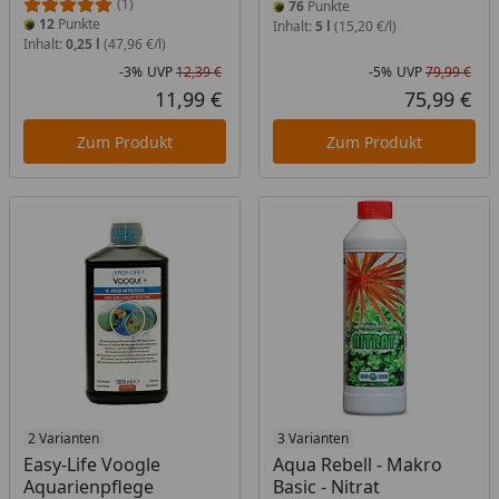
(1)
76
Punkte
12
Punkte
Inhalt:
5 l
(15,20 €/l)
Inhalt:
0,25 l
(47,96 €/l)
-3%
UVP
12,39 €
-5%
UVP
79,99 €
Rabatt in Prozent
Ursprünglicher Preis
Rab
Urs
11,99 €
75,99 €
Aktueller Preis
Akt
Zum Produkt
Zum Produkt
2 Varianten
3 Varianten
Easy-Life Voogle
Aqua Rebell - Makro
Aquarienpflege
Basic - Nitrat