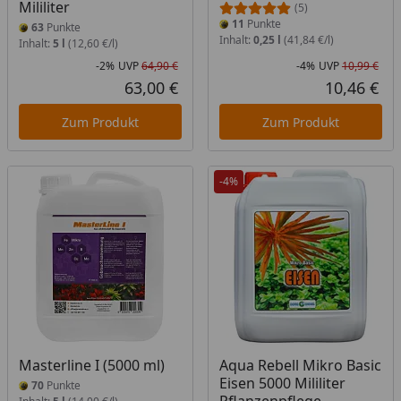
Mililiter
(5)
11
Punkte
63
Punkte
Inhalt:
0,25 l
(41,84 €/l)
Inhalt:
5 l
(12,60 €/l)
-2%
UVP
64,90 €
-4%
UVP
10,99 €
Rabatt in Prozent
Ursprünglicher Preis
Rab
Urs
63,00 €
10,46 €
Aktueller Preis
Akt
Zum Produkt
Zum Produkt
-4%
Masterline I (5000 ml)
Aqua Rebell Mikro Basic
Eisen 5000 Mililiter
70
Punkte