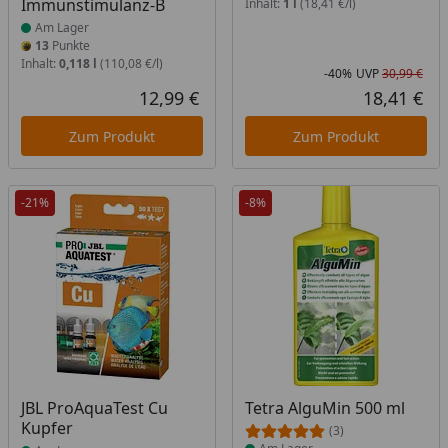
Immunstimulanz-B
Inhalt:
1 l
(18,41 €/l)
Am Lager
13
Punkte
Inhalt:
0,118 l
(110,08 €/l)
-40%
UVP
30,99 €
Rab
Urs
12,99 €
18,41 €
Aktueller Preis
Akt
Zum Produkt
Zum Produkt
-21%
-8%
Produkt am Lager
Produkt am Lager
JBL ProAquaTest Cu
Tetra AlguMin 500 ml
Kupfer
(3)