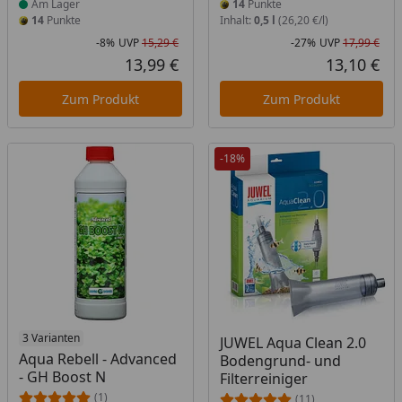
Am Lager
14
Punkte
14
Punkte
Inhalt:
0,5 l
(26,20 €/l)
-8%
UVP
15,29 €
-27%
UVP
17,99 €
Rabatt in Prozent
Ursprünglicher Preis
Rab
Urs
13,99 €
13,10 €
Aktueller Preis
Akt
Zum Produkt
Zum Produkt
-18%
3 Varianten
JUWEL Aqua Clean 2.0
Aqua Rebell - Advanced
Bodengrund- und
- GH Boost N
Filterreiniger
(1)
(11)