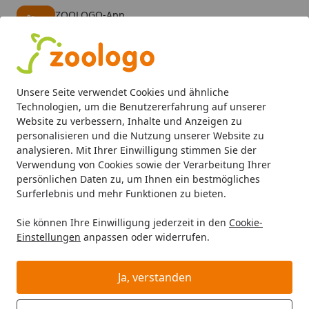
ZOOLOGO-App
Öffnen
Banner schließen
ZOOLOGO
kostenlos - Im App Store
Alle Produkte
Mein Konto
Wunschl
Eink
Unsere Seite verwendet Cookies und ähnliche
4,73
/ 5
Suchen
Technologien, um die Benutzererfahrung auf unserer
Website zu verbessern, Inhalte und Anzeigen zu
personalisieren und die Nutzung unserer Website zu
analysieren. Mit Ihrer Einwilligung stimmen Sie der
Verwendung von Cookies sowie der Verarbeitung Ihrer
persönlichen Daten zu, um Ihnen ein bestmögliches
Surferlebnis und mehr Funktionen zu bieten.
Sie können Ihre Einwilligung jederzeit in den
Cookie-
Einstellungen
anpassen oder widerrufen.
Aquarienpflege
Ja, verstanden
Aquaristik
Aquarienpflege