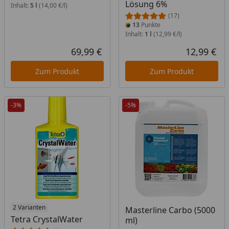
Lösung 6%
Inhalt:
5 l
(14,00 €/l)
(17)
13
Punkte
Inhalt:
1 l
(12,99 €/l)
69,99 €
12,99 €
Aktueller Preis
Akt
Zum Produkt
Zum Produkt
-3%
-5%
2 Varianten
Masterline Carbo (5000
Tetra CrystalWater
ml)