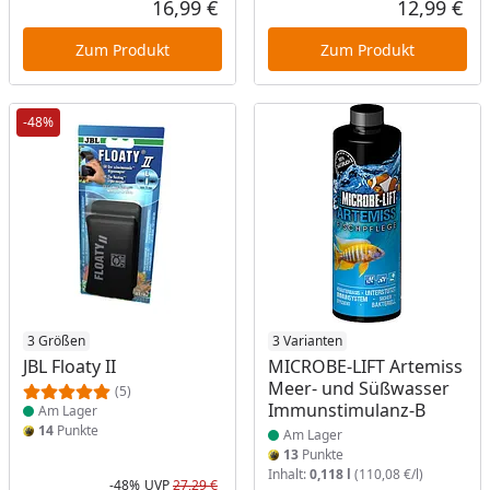
16,99 €
12,99 €
Aktueller Preis
Akt
Zum Produkt
Zum Produkt
-48%
Produkt am Lager
3 Größen
Produkt am Lager
3 Varianten
JBL Floaty II
MICROBE-LIFT Artemiss
Meer- und Süßwasser
(5)
Immunstimulanz-B
Am Lager
14
Punkte
Am Lager
13
Punkte
Inhalt:
0,118 l
(110,08 €/l)
-48%
UVP
27,29 €