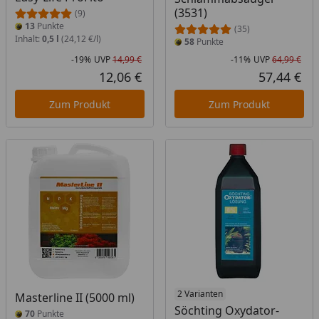
(3531)
(9)
13
Punkte
(35)
Inhalt:
0,5 l
(24,12 €/l)
58
Punkte
-19%
UVP
14,99 €
-11%
UVP
64,99 €
Rabatt in Prozent
Ursprünglicher Preis
Rab
Urs
12,06 €
57,44 €
Aktueller Preis
Akt
Zum Produkt
Zum Produkt
2 Varianten
Masterline II (5000 ml)
Söchting Oxydator-
70
Punkte