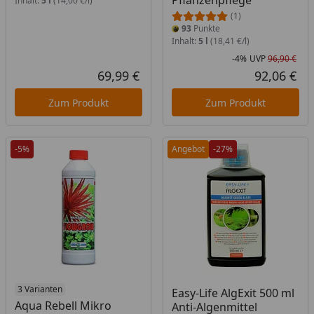
Pflanzenpflege
Inhalt:
5 l
(14,00 €/l)
(1)
93
Punkte
Inhalt:
5 l
(18,41 €/l)
-4%
UVP
96,90 €
Rab
Urs
69,99 €
92,06 €
Aktueller Preis
Akt
Zum Produkt
Zum Produkt
-5%
Angebot
-27%
3 Varianten
Easy-Life AlgExit 500 ml
Aqua Rebell Mikro
Anti-Algenmittel