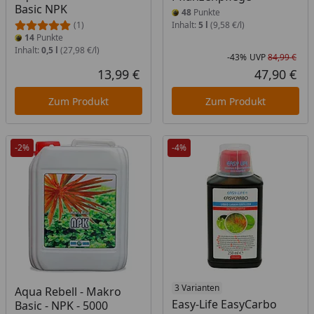
Basic NPK
48
Punkte
(1)
Inhalt:
5 l
(9,58 €/l)
14
Punkte
Inhalt:
0,5 l
(27,98 €/l)
-43%
UVP
84,99 €
Rab
Urs
13,99 €
47,90 €
Aktueller Preis
Akt
Zum Produkt
Zum Produkt
-2%
-4%
3 Varianten
Aqua Rebell - Makro
Easy-Life EasyCarbo
Basic - NPK - 5000