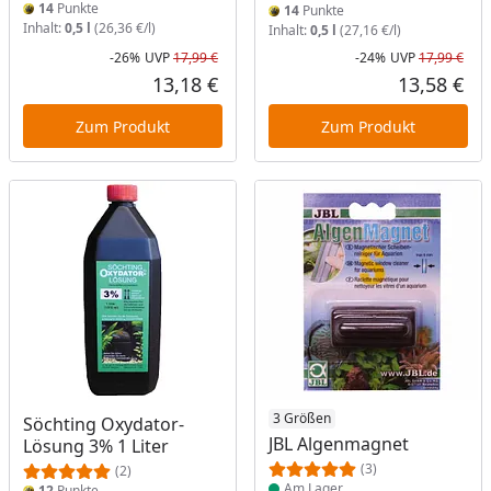
14
Punkte
14
Punkte
Inhalt:
0,5 l
(26,36 €/l)
Inhalt:
0,5 l
(27,16 €/l)
-26%
UVP
17,99 €
-24%
UVP
17,99 €
Rabatt in Prozent
Ursprünglicher Preis
Rab
Urs
13,18 €
13,58 €
Aktueller Preis
Akt
Zum Produkt
Zum Produkt
Produkt am Lager
3 Größen
Söchting Oxydator-
JBL Algenmagnet
Lösung 3% 1 Liter
(3)
(2)
Am Lager
12
Punkte