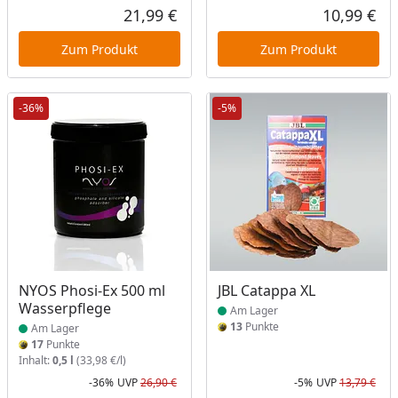
21,99 €
10,99 €
Aktueller Preis
Akt
Zum Produkt
Zum Produkt
-36%
-5%
Produkt am Lager
Produkt am Lager
NYOS Phosi-Ex 500 ml
JBL Catappa XL
Wasserpflege
Am Lager
13
Punkte
Am Lager
17
Punkte
Inhalt:
0,5 l
(33,98 €/l)
-36%
UVP
26,90 €
-5%
UVP
13,79 €
Rabatt in Prozent
Ursprünglicher Preis
Rab
Urs