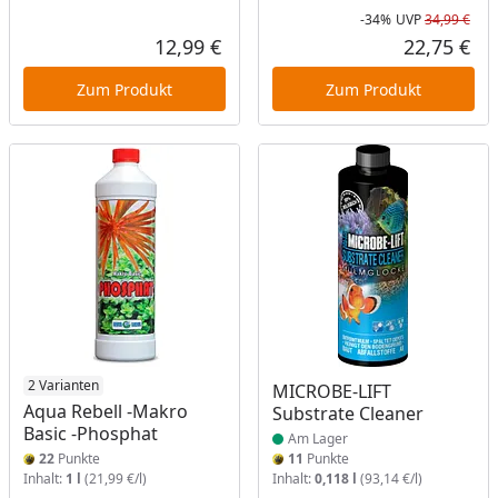
-34%
UVP
34,99 €
Rab
Urs
12,99 €
22,75 €
Aktueller Preis
Akt
Zum Produkt
Zum Produkt
2 Varianten
Produkt am Lager
MICROBE-LIFT
Aqua Rebell -Makro
Substrate Cleaner
Basic -Phosphat
Am Lager
22
Punkte
11
Punkte
Inhalt:
1 l
(21,99 €/l)
Inhalt:
0,118 l
(93,14 €/l)