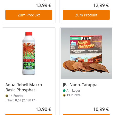
Rabatt in Prozent
Ursprünglicher Preis
13,99 €
12,99 €
Aktueller Preis
Akt
Zum Produkt
Zum Produkt
Produkt am Lager
Aqua Rebell Makro
JBL Nano-Catappa
Basic Phosphat
Am Lager
11
Punkte
14
Punkte
Inhalt:
0,5 l
(27,80 €/l)
13,90 €
10,99 €
Aktueller Preis
Akt