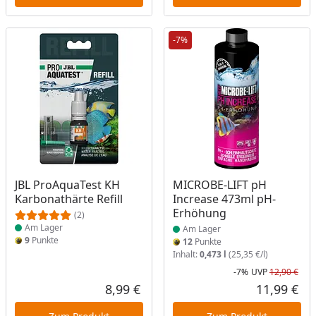
-7%
Produkt am Lager
Produkt am Lager
JBL ProAquaTest KH
MICROBE-LIFT pH
Karbonathärte Refill
Increase 473ml pH-
Erhöhung
(2)
Am Lager
Am Lager
9
Punkte
12
Punkte
Inhalt:
0,473 l
(25,35 €/l)
-7%
UVP
12,90 €
Rab
Urs
8,99 €
11,99 €
Aktueller Preis
Akt