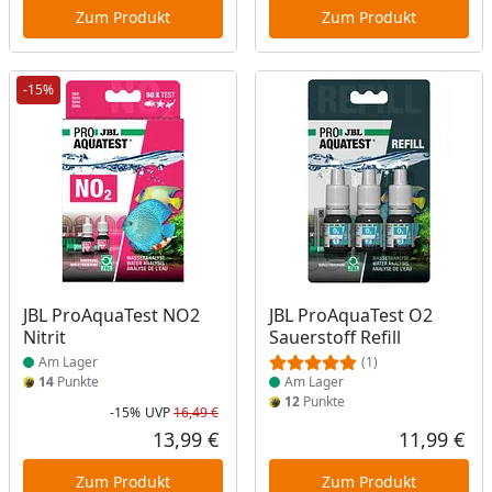
Zum Produkt
Zum Produkt
-15%
Produkt am Lager
Produkt am Lager
JBL ProAquaTest NO2
JBL ProAquaTest O2
Nitrit
Sauerstoff Refill
Am Lager
(1)
14
Punkte
Am Lager
12
Punkte
-15%
UVP
16,49 €
Rabatt in Prozent
Ursprünglicher Preis
13,99 €
11,99 €
Aktueller Preis
Akt
Zum Produkt
Zum Produkt