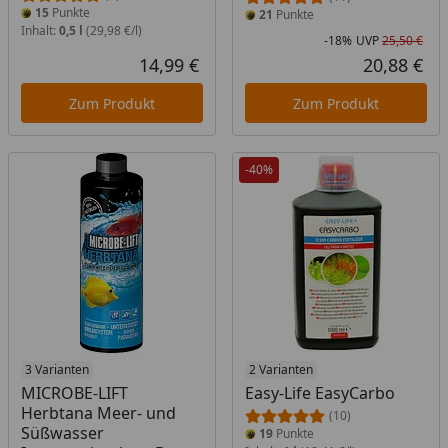
15
Punkte
21
Punkte
Inhalt:
0,5 l
(29,98 €/l)
-18%
UVP
25,50 €
Rab
Urs
14,99 €
20,88 €
Aktueller Preis
Akt
Zum Produkt
Zum Produkt
-40%
Produkt am Lager
3 Varianten
2 Varianten
MICROBE-LIFT
Easy-Life EasyCarbo
Herbtana Meer- und
(10)
Süßwasser
19
Punkte