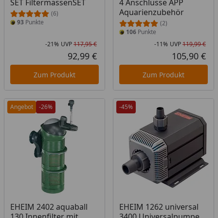
SET FiltermassenSET
4 Anschlüsse APP
Aquarienzubehör
(6)
93
Punkte
(2)
106
Punkte
-21%
UVP
117,95 €
-11%
UVP
119,99 €
Rabatt in Prozent
Ursprünglicher Preis
Rab
Urs
92,99 €
105,90 €
Aktueller Preis
Akt
Zum Produkt
Zum Produkt
Angebot
-26%
-45%
EHEIM 2402 aquaball
EHEIM 1262 universal
130 Innenfilter mit
3400 Universalpumpe