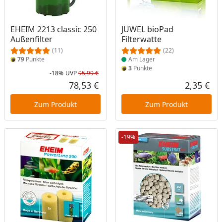
Produkt am Lager
EHEIM 2213 classic 250
JUWEL bioPad
Außenfilter
Filterwatte
(11)
(22)
79
Punkte
Am Lager
3
Punkte
-18%
UVP
95,99 €
Rabatt in Prozent
Ursprünglicher Preis
78,53 €
2,35 €
Aktueller Preis
Akt
Zum Produkt
Zum Produkt
-19%