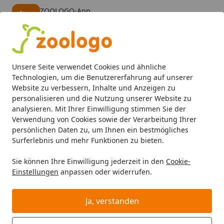
ZOOLOGO-App
Öffnen
Banner schließen
ZOOLOGO
kostenlos - Im App Store
Alle Produkte
Mein Konto
Wunschl
Eink
Unsere Seite verwendet Cookies und ähnliche
4,73
/ 5
Suchen
Technologien, um die Benutzererfahrung auf unserer
Website zu verbessern, Inhalte und Anzeigen zu
personalisieren und die Nutzung unserer Website zu
analysieren. Mit Ihrer Einwilligung stimmen Sie der
Verwendung von Cookies sowie der Verarbeitung Ihrer
persönlichen Daten zu, um Ihnen ein bestmögliches
Surferlebnis und mehr Funktionen zu bieten.
Sie können Ihre Einwilligung jederzeit in den
Cookie-
Einstellungen
anpassen oder widerrufen.
Aquarienfilter, Pumpen &
Zubehör
Ja, verstanden
Aquaristik
Aquarienfilter, Pumpen & Zubehör