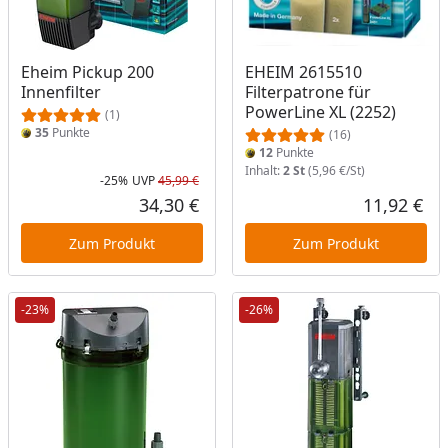
Eheim Pickup 200
EHEIM 2615510
Innenfilter
Filterpatrone für
PowerLine XL (2252)
(1)
35
Punkte
(16)
12
Punkte
Inhalt:
2 St
(5,96 €/St)
-25%
UVP
45,99 €
Rabatt in Prozent
Ursprünglicher Preis
34,30 €
11,92 €
Aktueller Preis
Akt
Zum Produkt
Zum Produkt
-23%
-26%