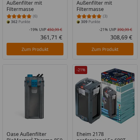
Außenfilter mit
Außenfilter mit
Filtermasse
Filtermasse
(6)
(3)
362
Punkte
309
Punkte
-19%
UVP
450,99 €
-21%
UVP
390,99 €
Rabatt in Prozent
Ursprünglicher Preis
Rab
Urs
361,71 €
308,69 €
Aktueller Preis
Akt
Zum Produkt
Zum Produkt
-21%
Produkt am Lager
Oase Außenfilter
Eheim 2178