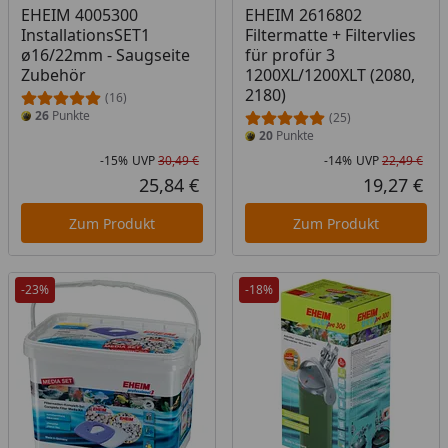
EHEIM 4005300
EHEIM 2616802
InstallationsSET1
Filtermatte + Filtervlies
ø16/22mm - Saugseite
für profür 3
Zubehör
1200XL/1200XLT (2080,
2180)
(16)
26
Punkte
(25)
20
Punkte
-15%
UVP
30,49 €
-14%
UVP
22,49 €
Rabatt in Prozent
Ursprünglicher Preis
Rab
Urs
25,84 €
19,27 €
Aktueller Preis
Akt
Zum Produkt
Zum Produkt
-23%
-18%