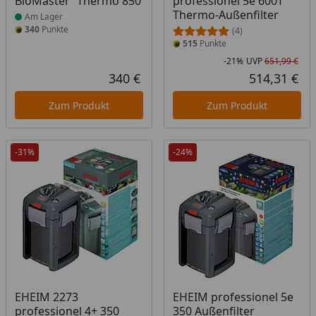
BioMaster² Thermo 850
professionel 5e 600T
Thermo-Außenfilter
Am Lager
340
Punkte
(4)
515
Punkte
-21%
UVP
651,99 €
Rab
Urs
340 €
514,31 €
Aktueller Preis
Akt
Zum Produkt
Zum Produkt
-31%
-24%
EHEIM 2273
EHEIM professionel 5e
professionel 4+ 350
350 Außenfilter