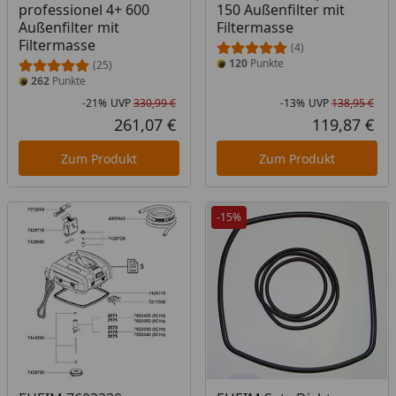
professionel 4+ 600
150 Außenfilter mit
Außenfilter mit
Filtermasse
Filtermasse
(4)
120
Punkte
(25)
262
Punkte
-21%
UVP
330,99 €
-13%
UVP
138,95 €
Rabatt in Prozent
Ursprünglicher Preis
Rab
Urs
261,07 €
119,87 €
Aktueller Preis
Akt
Zum Produkt
Zum Produkt
-15%