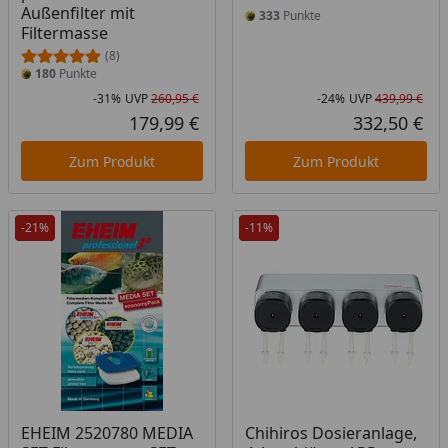
Außenfilter mit
333
Punkte
Filtermasse
(8)
180
Punkte
-31%
UVP
260,95 €
-24%
UVP
439,99 €
Rabatt in Prozent
Ursprünglicher Preis
Rab
Urs
179,99 €
332,50 €
Aktueller Preis
Akt
Zum Produkt
Zum Produkt
-21%
-11%
EHEIM 2520780 MEDIA
Chihiros Dosieranlage,