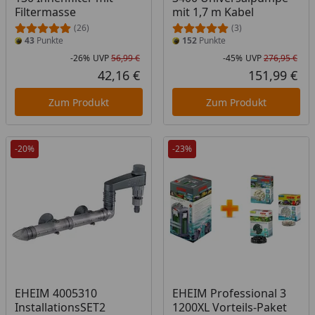
Filtermasse
mit 1,7 m Kabel
(26)
(3)
43
Punkte
152
Punkte
-26%
UVP
56,99 €
-45%
UVP
276,95 €
Rabatt in Prozent
Ursprünglicher Preis
Rab
Urs
42,16 €
151,99 €
Aktueller Preis
Akt
Zum Produkt
Zum Produkt
-20%
-23%
Produkt am Lager
EHEIM 4005310
EHEIM Professional 3
InstallationsSET2
1200XL Vorteils-Paket