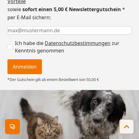
Vorteile
sowie
sofort einen 5,00 € Newslettergutschein
*
per E-Mail sichern:
Keine Eingabe erforderlich
Eingabe erforderlich
E-Mail *
Ich habe die
Datenschutzbestimmungen
zur
Kenntnis genommen
Anmelden
*Der Gutschein gilt ab einem Bestellwert von 50,00 €
Trusted Shops
4,73
/ 5
Kontakt öffnen
Zum 