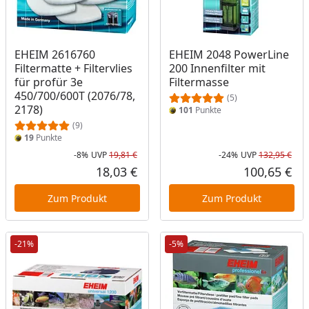
EHEIM 2616760
EHEIM 2048 PowerLine
Filtermatte + Filtervlies
200 Innenfilter mit
für profür 3e
Filtermasse
450/700/600T (2076/78,
(5)
2178)
101
Punkte
(9)
19
Punkte
-8%
UVP
19,81 €
-24%
UVP
132,95 €
Rabatt in Prozent
Ursprünglicher Preis
Rab
Urs
18,03 €
100,65 €
Aktueller Preis
Akt
Zum Produkt
Zum Produkt
-21%
-5%