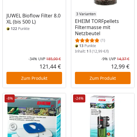
3 Varianten
JUWEL Bioflow Filter 8.0
EHEIM TORFpellets
XL (bis 500 L)
Filtermasse mit
122
Punkte
Netzbeutel
(1)
13
Punkte
Inhalt:
1 l
(12,99 €/l)
-34%
UVP
185,00 €
-9%
UVP
14,37 €
Rabatt in Prozent
Ursprünglicher Preis
Rab
Urs
121,44 €
12,99 €
Aktueller Preis
Akt
Zum Produkt
Zum Produkt
-8%
-24%