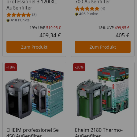
professionel 3 1200XL
700 Außenfilter
Außenfilter
(4)
405
Punkte
(8)
410
Punkte
-19%
UVP
510,95 €
-18%
UVP
499,95 €
Rabatt in Prozent
Ursprünglicher Preis
Rab
Urs
409,34 €
405 €
Aktueller Preis
Akt
Zum Produkt
Zum Produkt
-18%
-20%
EHEIM professionel 5e
Eheim 2180 Thermo-
450 Außenfilter
Außenfilter