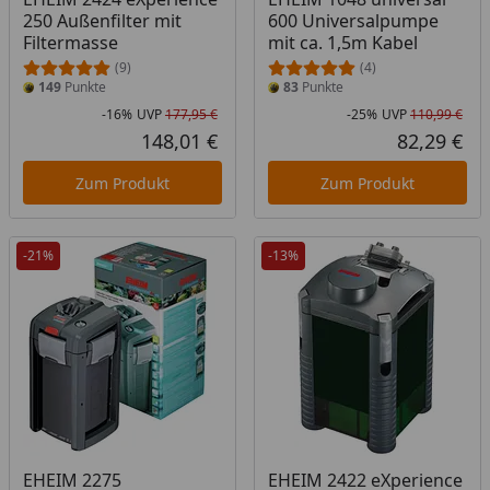
250 Außenfilter mit
600 Universalpumpe
Filtermasse
mit ca. 1,5m Kabel
(9)
(4)
149
Punkte
83
Punkte
-16%
UVP
177,95 €
-25%
UVP
110,99 €
Rabatt in Prozent
Ursprünglicher Preis
Rab
Urs
148,01 €
82,29 €
Aktueller Preis
Akt
Zum Produkt
Zum Produkt
-21%
-13%
EHEIM 2275
EHEIM 2422 eXperience