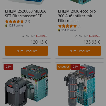
EHEIM 2520800 MEDIA
EHEIM 2036 ecco pro
SET FiltermassenSET
300 Außenfilter mit
Filtermasse
(11)
121
Punkte
(6)
134
Punkte
-23%
UVP
157,99 €
-18%
UVP
163,95 €
Rabatt in Prozent
Ursprünglicher Preis
Rab
Urs
120,13 €
133,93 €
Aktueller Preis
Akt
Zum Produkt
Zum Produkt
-21%
Angebot
-21%