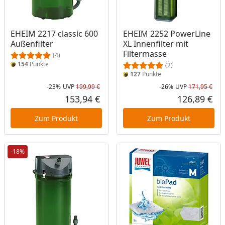
EHEIM 2217 classic 600
EHEIM 2252 PowerLine
Außenfilter
XL Innenfilter mit
Filtermasse
(4)
154
Punkte
(2)
127
Punkte
-23%
UVP
199,99 €
-26%
UVP
171,95 €
Rabatt in Prozent
Ursprünglicher Preis
Rab
Urs
153,94 €
126,89 €
Aktueller Preis
Akt
Zum Produkt
Zum Produkt
-18%