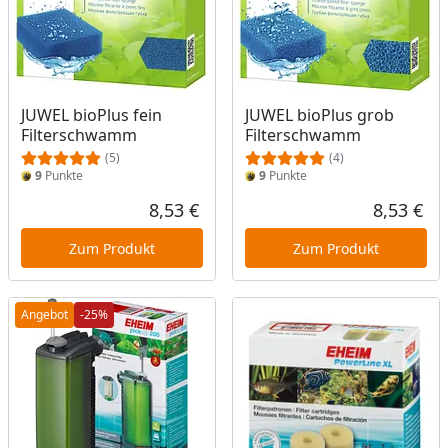
JUWEL bioPlus fein
JUWEL bioPlus grob
Filterschwamm
Filterschwamm
(5)
(4)
9
Punkte
9
Punkte
8,53 €
8,53 €
Aktueller Preis
Akt
Zum Produkt
Zum Produkt
Angebot
-25%