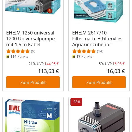
EHEIM 1250 universal
EHEIM 2617710
1200 Universalpumpe
Filtermatte + Filtervlies
mit 1,5 m Kabel
Aquarienzubehör
(9)
(14)
114
Punkte
17
Punkte
-21%
UVP
144,95 €
-5%
UVP
16,98 €
Rabatt in Prozent
Ursprünglicher Preis
Rab
Urs
113,63 €
16,03 €
Aktueller Preis
Akt
Zum Produkt
Zum Produkt
-28%