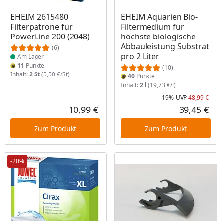
Produkt am Lager
EHEIM 2615480
EHEIM Aquarien Bio-
Filterpatrone für
Filtermedium für
PowerLine 200 (2048)
höchste biologische
Abbauleistung Substrat
(6)
pro 2 Liter
Am Lager
11
Punkte
(10)
Inhalt:
2 St
(5,50 €/St)
40
Punkte
Inhalt:
2 l
(19,73 €/l)
-19%
UVP
48,99 €
Rab
Urs
10,99 €
39,45 €
Aktueller Preis
Akt
Zum Produkt
Zum Produkt
-20%