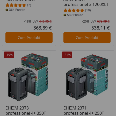
professionel 3 1200XLT
(2)
364
Punkte
(10)
539
Punkte
-18%
UVP
446,95 €
-20%
UVP
673,99 €
Rabatt in Prozent
Ursprünglicher Preis
Rab
Urs
363,89 €
538,11 €
Aktueller Preis
Akt
Zum Produkt
Zum Produkt
-19%
-21%
EHEIM 2373
EHEIM 2371
professionel 4+ 350T
professionel 4+ 250T