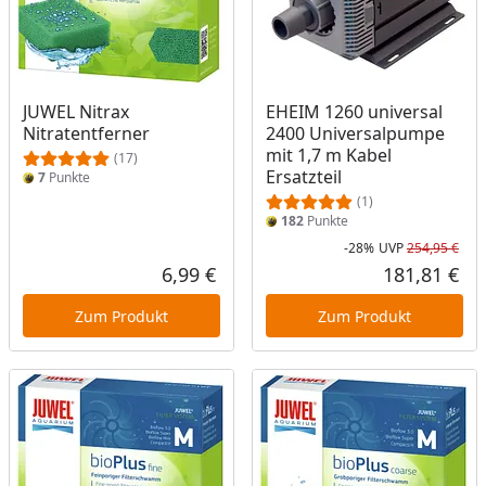
JUWEL Nitrax
EHEIM 1260 universal
Nitratentferner
2400 Universalpumpe
mit 1,7 m Kabel
(17)
Ersatzteil
7
Punkte
(1)
182
Punkte
-28%
UVP
254,95 €
Rab
Urs
6,99 €
181,81 €
Aktueller Preis
Akt
Zum Produkt
Zum Produkt