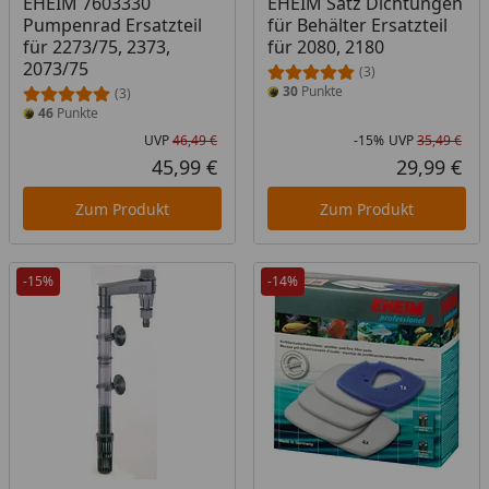
EHEIM 7603330
EHEIM Satz Dichtungen
Pumpenrad Ersatzteil
für Behälter Ersatzteil
für 2273/75, 2373,
für 2080, 2180
2073/75
(3)
30
Punkte
(3)
46
Punkte
UVP
46,49 €
-15%
UVP
35,49 €
Ursprünglicher Preis
Rab
Urs
45,99 €
29,99 €
Aktueller Preis
Akt
Zum Produkt
Zum Produkt
-15%
-14%