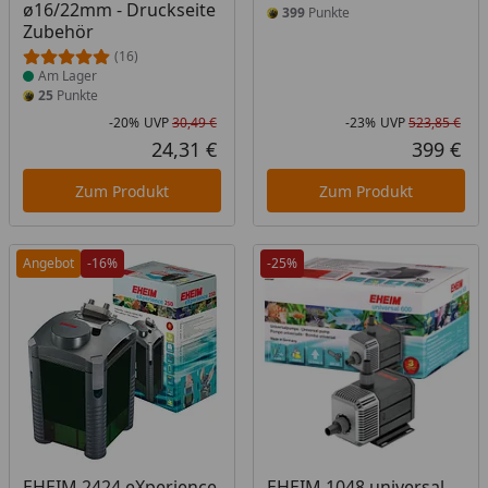
ø16/22mm - Druckseite
399
Punkte
Zubehör
(16)
Am Lager
25
Punkte
-20%
UVP
30,49 €
-23%
UVP
523,85 €
Rabatt in Prozent
Ursprünglicher Preis
Rab
Urs
24,31 €
399 €
Aktueller Preis
Akt
Zum Produkt
Zum Produkt
Angebot
-16%
-25%
EHEIM 2424 eXperience
EHEIM 1048 universal