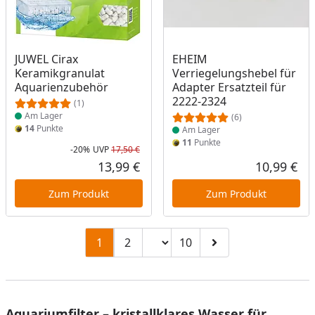
Produkt am Lager
Produkt am Lager
JUWEL Cirax
EHEIM
Keramikgranulat
Verriegelungshebel für
Aquarienzubehör
Adapter Ersatzteil für
2222-2324
(1)
Am Lager
(6)
14
Punkte
Am Lager
11
Punkte
-20%
UVP
17,50 €
Rabatt in Prozent
Ursprünglicher Preis
13,99 €
10,99 €
Aktueller Preis
Akt
Zum Produkt
Zum Produkt
Seitenzahl ändern
1
2
10
Zu Seite 2
Zu Seite 10
Zur nächsten Seite
Aquariumfilter – kristallklares Wasser für