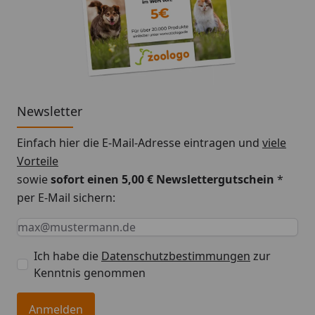
möglich.
Newsletter
Einfach hier die E-Mail-Adresse eintragen und
viele
Vorteile
sowie
sofort einen 5,00 € Newslettergutschein
*
per E-Mail sichern:
Keine Eingabe erforderlich
Eingabe erforderlich
E-Mail *
Ich habe die
Datenschutzbestimmungen
zur
Kenntnis genommen
Anmelden