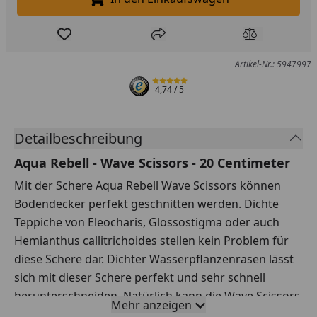
In den Einkaufswagen legen
Produkt zur Wunschliste hinzufügen
Teilen
Produkt Ver
Artikel-Nr.: 5947997
4,74
/ 5
Detailbeschreibung
Aqua Rebell - Wave Scissors - 20 Centimeter
Mit der Schere Aqua Rebell Wave Scissors können
Bodendecker perfekt geschnitten werden. Dichte
Teppiche von Eleocharis, Glossostigma oder auch
Hemianthus callitrichoides stellen kein Problem für
diese Schere dar. Dichter Wasserpflanzenrasen lässt
sich mit dieser Schere perfekt und sehr schnell
herunterschneiden. Natürlich kann die Wave Scissors
Mehr anzeigen
auch für jegliche sonstigen Schneidarbeiten an