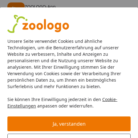
ZOOLOGO-App
Öffnen
Banner schließen
ZOOLOGO
kostenlos - Im App Store
Alle Produkte
Mein Konto
Wunschl
Eink
Unsere Seite verwendet Cookies und ähnliche
4,74
/ 5
Suchen
Technologien, um die Benutzererfahrung auf unserer
Website zu verbessern, Inhalte und Anzeigen zu
personalisieren und die Nutzung unserer Website zu
Aquaristik
Aquarienpflege
Aquarium reinigen
Aqua Re
Startseite
analysieren. Mit Ihrer Einwilligung stimmen Sie der
Aqua Rebell - Wave Scissors - 20
Verwendung von Cookies sowie der Verarbeitung Ihrer
persönlichen Daten zu, um Ihnen ein bestmögliches
Centimeter
Surferlebnis und mehr Funktionen zu bieten.
Sie können Ihre Einwilligung jederzeit in den
Cookie-
Einstellungen
anpassen oder widerrufen.
Ja, verstanden