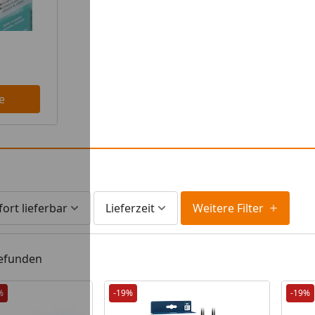
e
fort lieferbar
Lieferzeit
Weitere Filter
gefunden
%
-19%
-19%