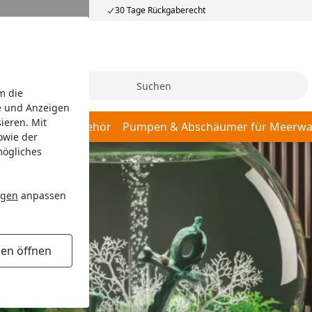
30 Tage Rückgaberecht
Suche
m die
e und Anzeigen
ieren. Mit
er, Pumpen & Zubehör
Pumpen & Abschäumer für Meerwa
owie der
mögliches
ngen
anpassen
gen öffnen