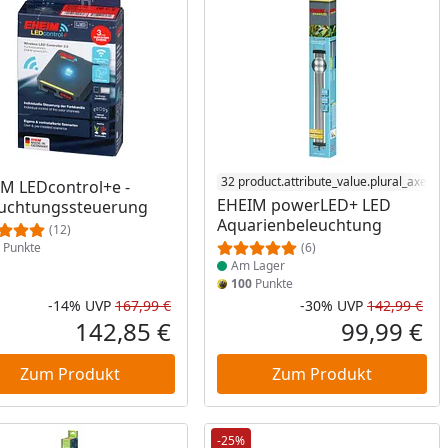
Produkt am Lager
32 product.attribute_value.plural_axes_l
M LEDcontrol+e -
EHEIM powerLED+ LED
uchtungssteuerung
Aquarienbeleuchtung
(12)
Punkte
(6)
Am Lager
100
Punkte
-14%
UVP
167,99 €
-30%
UVP
142,99 €
Rabatt in Prozent
Ursprünglicher Preis
Rab
Urs
142,85 €
99,99 €
reis
Aktueller Preis
Akt
Zum Produkt
Zum Produkt
-25%