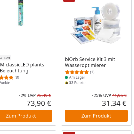
ianten
Produkt am Lager
biOrb Service Kit 3 mit
M classicLED plants
Wasseroptimierer
Beleuchtung
(1)
(8)
Am Lager
unkte
32
Punkte
-2%
UVP
75,49 €
-25%
UVP
41,95 €
Prozent
cher Preis
Rabatt in Prozent
Ursprünglicher Preis
Rab
Urs
73,90 €
31,34 €
reis
Aktueller Preis
Akt
Zum Produkt
Zum Produkt