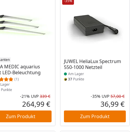
-35%
ukt am Lager
ianten
Produkt am Lager
JUWEL HeliaLux Spectrum
A MEDIC aquarius
550-1000 Netzteil
t LED-Beleuchtung
Am Lager
(1)
37
Punkte
Lager
Punkte
-21%
UVP
339 €
-35%
UVP
57,00 €
Rabatt in Prozent
Ursprünglicher Preis
Rab
Urs
264,99 €
36,99 €
reis
Aktueller Preis
Akt
Zum Produkt
Zum Produkt