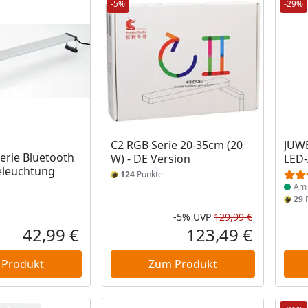
-5%
-29%
Prod
C2 RGB Serie 20-35cm (20
JUWE
Serie Bluetooth
W) - DE Version
LED-
leuchtung
124
Punkte
Am 
29
P
-5%
UVP
129,99 €
Rabatt in 
Ursprüngli
42,99 €
123,49 €
Aktueller Preis
Aktueller P
 Produkt
Zum Produkt