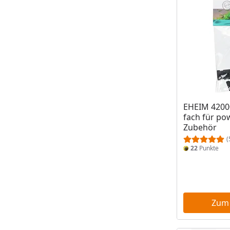
EHEIM 42000
fach für p
Zubehör
(
22
Punkte
Zum