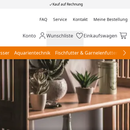
Kauf auf Rechnung
FAQ
Service
Kontakt
Meine Bestellung
Meine Bestellung
Konto
Wunschliste
Einkaufswagen
Mein Konto
Wunschliste
Einkaufswagen
sser
Aquarientechnik
Fischfutter & Garnelenfutter
Aqu
Na