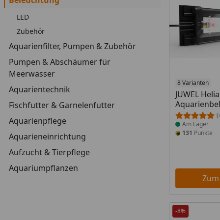
Beleuchtung
LED
Zubehör
Aquarienfilter, Pumpen & Zubehör
Pumpen & Abschäumer für
Meerwasser
Produkt am
8 Varianten
Aquarientechnik
JUWEL Heli
Aquarienbe
Fischfutter & Garnelenfutter
(
Aquarienpflege
Am Lager
131
Punkte
Aquarieneinrichtung
Aufzucht & Tierpflege
Aquariumpflanzen
Zum
-8%