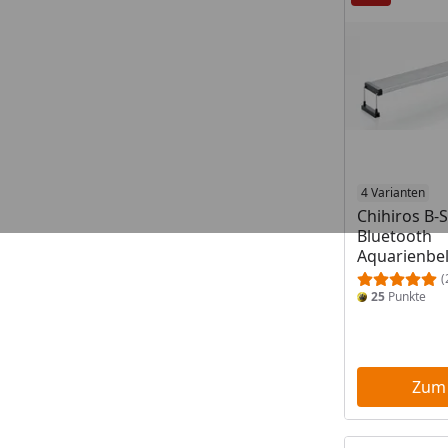
4 Varianten
Chihiros B-S
Bluetooth
Aquarienbe
(
25
Punkte
Zum