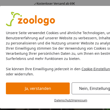
Kostenloser Versand ab 69€
4,74
/ 5
23.588 Bewertungen
Alle Produkte
Angebote
Neuheiten
Sommerhits
Alle Produkte
Unsere Seite verwendet Cookies und ähnliche Technologien, u
Benutzererfahrung auf unserer Website zu verbessern, Inhalt
zu personalisieren und die Nutzung unserer Website zu analys
Aquaristik
Aquarien
Beleuchtung
Aquarienfilt
Ihrer Einwilligung stimmen Sie der Verwendung von Cookies s
Verarbeitung Ihrer persönlichen Daten zu, um Ihnen ein best
Surferlebnis und mehr Funktionen zu bieten.
Sie können Ihre Einwilligung jederzeit in den
Cookie-Einstellu
oder widerrufen.
Ja, verstanden
Nein, Einstellun
Datenschutz
Impressum