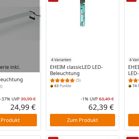
4 Varianten
4 Var
erie inkl.
EHEIM classicLED LED-
EHEI
Beleuchtung
LED-
leuchtung
(5)
63
Punkte
74
P
2)
-37%
UVP
39,99 €
-1%
UVP
63,49 €
Rabatt in Prozent
Ursprünglicher Preis
Rabatt in 
Ursprüngli
24,99 €
62,39 €
Aktueller Preis
Aktueller P
 Produkt
Zum Produkt