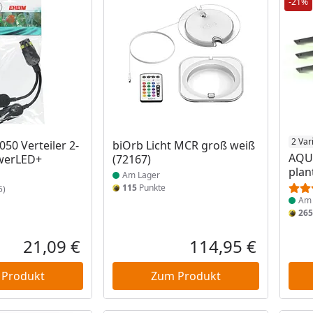
-21%
Produkt am Lager
Prod
2 Var
50 Verteiler 2-
biOrb Licht MCR groß weiß
AQU
owerLED+
(72167)
plan
Am Lager
115
Punkte
5)
Am 
265
21,09 €
114,95 €
Aktueller Preis
Aktueller P
 Produkt
Zum Produkt