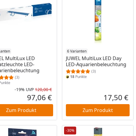
ianten
6 Varianten
L MultiLux LED
JUWEL MultiLux LED Day
atzleuchte LED-
LED-Aquarienbeleuchtung
rienbeleuchtung
(3)
18
Punkte
(3)
unkte
-19%
UVP
120,00 €
Prozent
cher Preis
Rabatt in Prozent
Ursprünglicher Preis
97,06 €
17,50 €
reis
Aktueller Preis
Akt
Zum Produkt
Zum Produkt
-30%