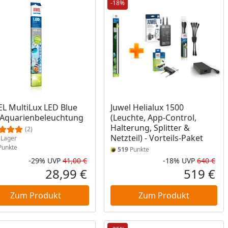
-18%
ukt am Lager
L MultiLux LED Blue
Juwel Helialux 1500
Aquarienbeleuchtung
(Leuchte, App-Control,
Halterung, Splitter &
(2)
Netzteil) - Vorteils-Paket
Lager
unkte
519
Punkte
-29%
UVP
41,00 €
-18%
UVP
640 €
Prozent
cher Preis
Rabatt in Prozent
Ursprünglicher Preis
Rab
Urs
28,99 €
519 €
reis
Aktueller Preis
Akt
Zum Produkt
Zum Produkt