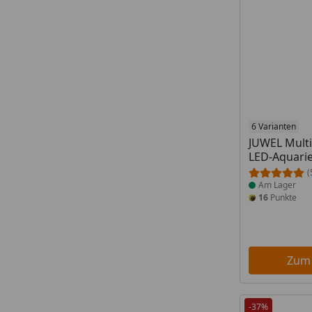
Produkt am
6 Varianten
JUWEL Mult
LED-Aquari
(
Am Lager
16
Punkte
Zum
-37%