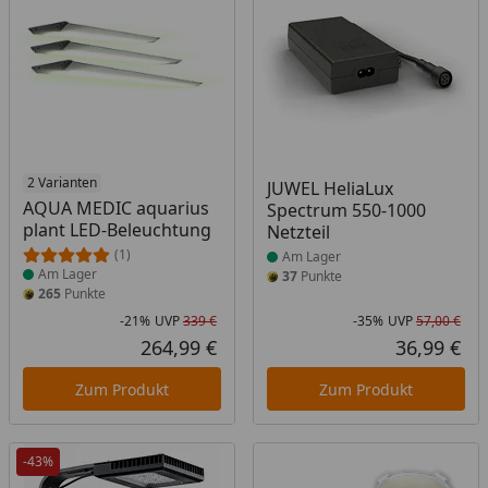
Produkt am Lager
2 Varianten
Produkt am Lager
JUWEL HeliaLux
AQUA MEDIC aquarius
Spectrum 550-1000
plant LED-Beleuchtung
Netzteil
(1)
Am Lager
Am Lager
37
Punkte
265
Punkte
-21%
UVP
339 €
-35%
UVP
57,00 €
Rabatt in Prozent
Ursprünglicher Preis
Rab
Urs
264,99 €
36,99 €
Aktueller Preis
Akt
Zum Produkt
Zum Produkt
-43%