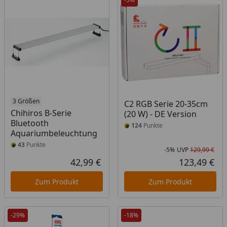
3 Größen
C2 RGB Serie 20-35cm
Chihiros B-Serie
(20 W) - DE Version
Bluetooth
124
Punkte
Aquariumbeleuchtung
43
Punkte
-5%
UVP
129,99 €
Rab
Urs
42,99 €
123,49 €
Aktueller Preis
Akt
Zum Produkt
Zum Produkt
-29%
-18%