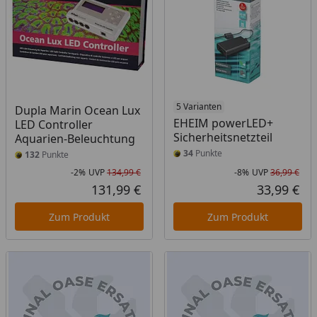
5 Varianten
Dupla Marin Ocean Lux
EHEIM powerLED+
LED Controller
Sicherheitsnetzteil
Aquarien-Beleuchtung
34
Punkte
132
Punkte
-2%
UVP
134,99 €
-8%
UVP
36,99 €
Rabatt in Prozent
Ursprünglicher Preis
Rab
Urs
131,99 €
33,99 €
Aktueller Preis
Akt
Zum Produkt
Zum Produkt