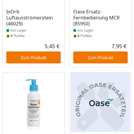
Produkt am Lager
Produkt am Lager
biOrb
Oase Ersatz-
Luftausströmerstein
Fernbedienung MCR
(46029)
(85950)
Am Lager
Am Lager
6
Punkte
8
Punkte
5,45 €
7,95 €
Aktueller Preis
Akt
Zum Produkt
Zum Produkt