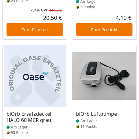
21
Punkte
Am Lager
5
Punkte
-54%
UVP
44,95 €
Rabatt in Prozent
Ursprünglicher Preis
20,50 €
4,10 €
Aktueller Preis
Akt
Zum Produkt
Zum Produkt
Produkt am Lager
Produkt am Lager
biOrb Ersatzdeckel
biOrb Luftpumpe
HALO 60 MCR grau
Am Lager
11
Punkte
Am Lager
93
Punkte