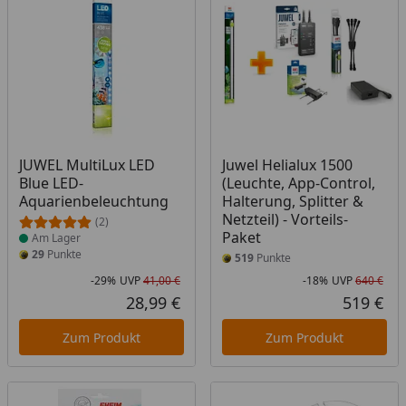
Produkt am Lager
JUWEL MultiLux LED
Juwel Helialux 1500
Blue LED-
(Leuchte, App-Control,
Aquarienbeleuchtung
Halterung, Splitter &
Netzteil) - Vorteils-
(2)
Paket
Am Lager
29
Punkte
519
Punkte
-29%
UVP
41,00 €
-18%
UVP
640 €
Rabatt in Prozent
Ursprünglicher Preis
Rab
Urs
28,99 €
519 €
Aktueller Preis
Akt
Zum Produkt
Zum Produkt