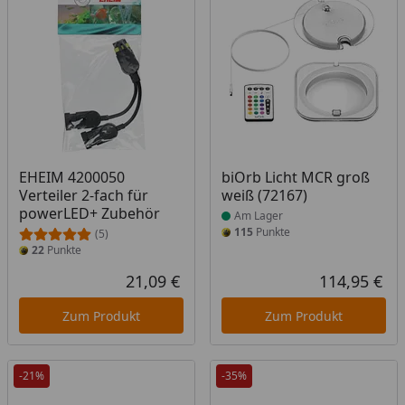
Produkt am Lager
EHEIM 4200050
biOrb Licht MCR groß
Verteiler 2-fach für
weiß (72167)
powerLED+ Zubehör
Am Lager
115
Punkte
(5)
22
Punkte
21,09 €
114,95 €
Aktueller Preis
Akt
Zum Produkt
Zum Produkt
-21%
-35%