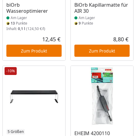
Produkt am Lager
Produkt am Lager
biOrb
BiOrb Kapillarmatte für
Wasseroptimierer
AIR 30
Am Lager
Am Lager
13
Punkte
9
Punkte
Inhalt:
0,1 l
(124,50 €/l)
12,45 €
8,80 €
Aktueller Preis
Akt
Zum Produkt
Zum Produkt
-10%
5 Größen
EHEIM 4200110