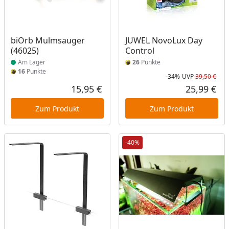
Produkt am Lager
biOrb Mulmsauger
JUWEL NovoLux Day
(46025)
Control
Am Lager
26
Punkte
16
Punkte
-34%
UVP
39,50 €
Rab
Urs
15,95 €
25,99 €
Aktueller Preis
Akt
Zum Produkt
Zum Produkt
-40%