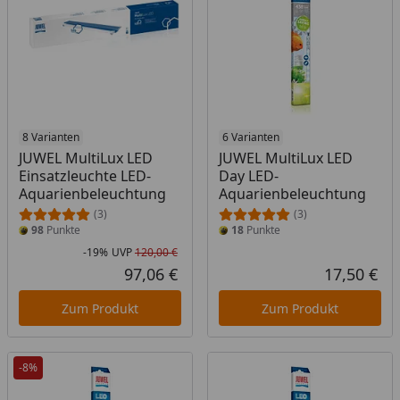
8 Varianten
6 Varianten
JUWEL MultiLux LED
JUWEL MultiLux LED
Einsatzleuchte LED-
Day LED-
Aquarienbeleuchtung
Aquarienbeleuchtung
(3)
(3)
98
Punkte
18
Punkte
-19%
UVP
120,00 €
Rabatt in Prozent
Ursprünglicher Preis
97,06 €
17,50 €
Aktueller Preis
Akt
Zum Produkt
Zum Produkt
-8%