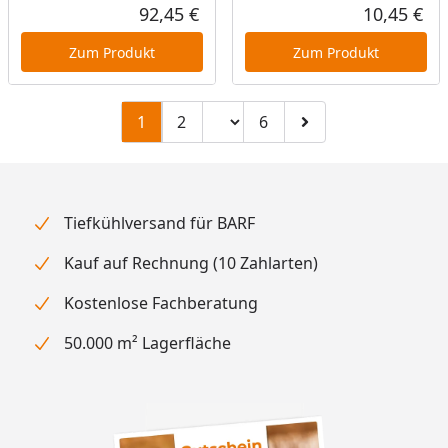
92,45 €
10,45 €
Aktueller Preis
Akt
Zum Produkt
Zum Produkt
Seitenzahl ändern
1
2
6
Zu Seite 2
Zu Seite 6
Zur nächsten Seite
Tiefkühlversand für BARF
Kauf auf Rechnung (10 Zahlarten)
Kostenlose Fachberatung
50.000 m² Lagerfläche