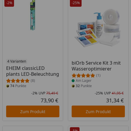
-2%
-25%
4 Varianten
Produkt am Lager
biOrb Service Kit 3 mit
EHEIM classicLED
Wasseroptimierer
plants LED-Beleuchtung
(1)
(8)
Am Lager
74
Punkte
32
Punkte
-2%
UVP
75,49 €
-25%
UVP
41,95 €
Rabatt in Prozent
Ursprünglicher Preis
Rab
Urs
73,90 €
31,34 €
Aktueller Preis
Akt
Zum Produkt
Zum Produkt
-5%