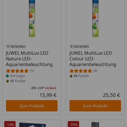
Produkt am Lager
6 Varianten
6 Varianten
JUWEL MultiLux LED
JUWEL MultiLux LED
Nature LED-
Colour LED-
Aquarienbeleuchtung
Aquarienbeleuchtung
(5)
(6)
Am Lager
26
Punkte
16
Punkte
-8%
UVP
17,50 €
Rabatt in Prozent
Ursprünglicher Preis
15,99 €
25,50 €
Aktueller Preis
Akt
Zum Produkt
Zum Produkt
-14%
-30%