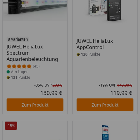
Produkt am Lager
8 Varianten
JUWEL HeliaLux
JUWEL HeliaLux
AppControl
Spectrum
120
Punkte
Aquarienbeleuchtung
(45)
Am Lager
131
Punkte
-35%
UVP
203 €
-19%
UVP
149,00 €
Rabatt in Prozent
Ursprünglicher Preis
Rab
Urs
130,99 €
119,99 €
Aktueller Preis
Akt
Zum Produkt
Zum Produkt
-19%