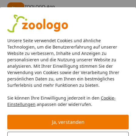
ZOOLOGO-App
Öffnen
Banner schließen
ZOOLOGO
kostenlos - Im App Store
Alle Produkte
Mein Konto
Wunschl
Eink
Unsere Seite verwendet Cookies und ähnliche
4,73
/ 5
Suchen
Technologien, um die Benutzererfahrung auf unserer
Website zu verbessern, Inhalte und Anzeigen zu
personalisieren und die Nutzung unserer Website zu
analysieren. Mit Ihrer Einwilligung stimmen Sie der
Verwendung von Cookies sowie der Verarbeitung Ihrer
persönlichen Daten zu, um Ihnen ein bestmögliches
Surferlebnis und mehr Funktionen zu bieten.
Sie können Ihre Einwilligung jederzeit in den
Cookie-
Einstellungen
anpassen oder widerrufen.
Beleuchtung
Ja, verstanden
Aquaristik
Beleuchtung