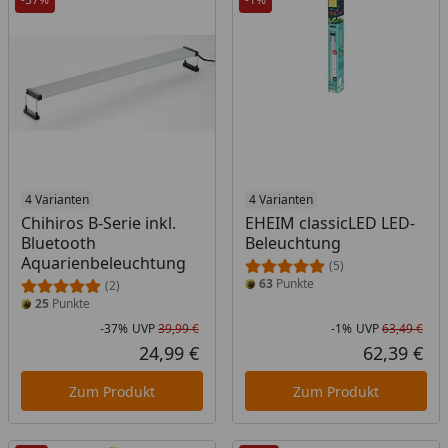
4 Varianten
4 Varianten
Chihiros B-Serie inkl.
EHEIM classicLED LED-
Bluetooth
Beleuchtung
Aquarienbeleuchtung
(5)
63
Punkte
(2)
25
Punkte
-37%
UVP
39,99 €
-1%
UVP
63,49 €
Rabatt in Prozent
Ursprünglicher Preis
Rab
Urs
24,99 €
62,39 €
Aktueller Preis
Akt
Zum Produkt
Zum Produkt