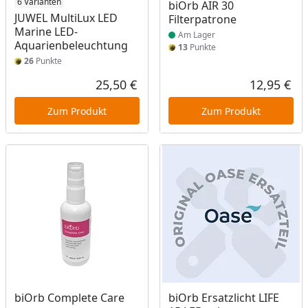
6 Varianten
Produkt am Lager
biOrb AIR 30
JUWEL MultiLux LED
Filterpatrone
Marine LED-
Am Lager
Aquarienbeleuchtung
13
Punkte
26
Punkte
25,50 €
12,95 €
Aktueller Preis
Akt
Zum Produkt
Zum Produkt
Produkt am Lager
Produkt am Lager
biOrb Complete Care
biOrb Ersatzlicht LIFE