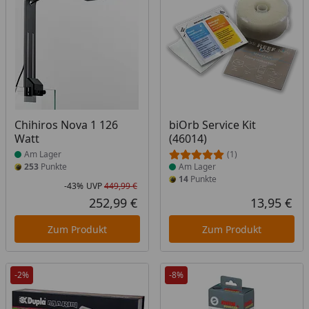
Produkt am Lager
Produkt am Lager
Chihiros Nova 1 126
biOrb Service Kit
Watt
(46014)
Am Lager
(1)
253
Punkte
Am Lager
14
Punkte
-43%
UVP
449,99 €
Rabatt in Prozent
Ursprünglicher Preis
252,99 €
13,95 €
Aktueller Preis
Akt
Zum Produkt
Zum Produkt
-2%
-8%