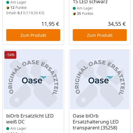
15 LED schwarz
Am Lager
12
Punkte
Am Lager
Inhalt:
0,1 l
(119,50 €/l)
35
Punkte
11,95 €
34,55 €
Aktueller Preis
Akt
Zum Produkt
Zum Produkt
-54%
Produkt am Lager
Produkt am Lager
biOrb Ersatzlicht LED
Oase biOrb
weiß DC
Ersatzhalterung LED
transparent (35258)
Am Lager