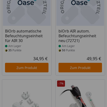
Produkt am Lager
Produkt am Lager
BiOrb automatische
biOrb AIR autom.
Befeuchtungseinheit
Befeuchtungseinheit
für AIR 30
neu (72721)
Am Lager
Am Lager
35
Punkte
50
Punkte
34,95 €
49,95 €
Aktueller Preis
Akt
Zum Produkt
Zum Produkt
-7%