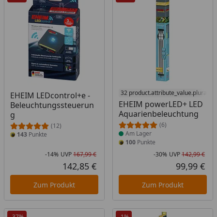
Produkt am Lager
32 product.attribute_value.plural_a
EHEIM LEDcontrol+e -
EHEIM powerLED+ LED
Beleuchtungssteuerun
Aquarienbeleuchtung
g
(6)
(12)
Am Lager
143
Punkte
100
Punkte
-14%
UVP
167,99 €
-30%
UVP
142,99 €
Rabatt in Prozent
Ursprünglicher Preis
Rab
Urs
142,85 €
99,99 €
Aktueller Preis
Akt
Zum Produkt
Zum Produkt
-37%
-1%