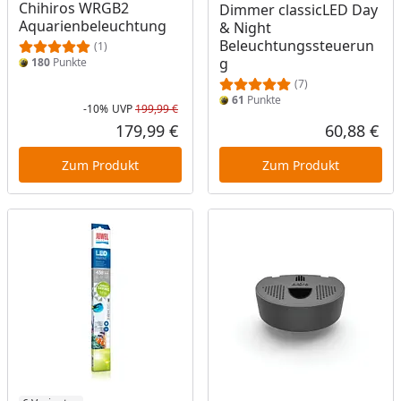
Chihiros WRGB2
Dimmer classicLED Day
Aquarienbeleuchtung
& Night
Beleuchtungssteuerun
(1)
g
180
Punkte
(7)
61
Punkte
-10%
UVP
199,99 €
Rabatt in Prozent
Ursprünglicher Preis
179,99 €
60,88 €
Aktueller Preis
Akt
Zum Produkt
Zum Produkt