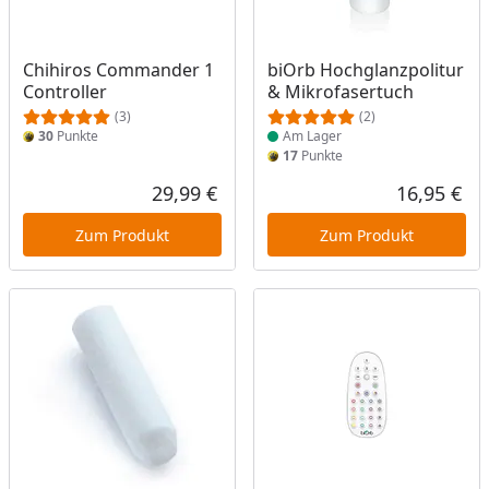
Produkt am Lager
Chihiros Commander 1
biOrb Hochglanzpolitur
Controller
& Mikrofasertuch
(3)
(2)
30
Punkte
Am Lager
17
Punkte
29,99 €
16,95 €
Aktueller Preis
Akt
Zum Produkt
Zum Produkt