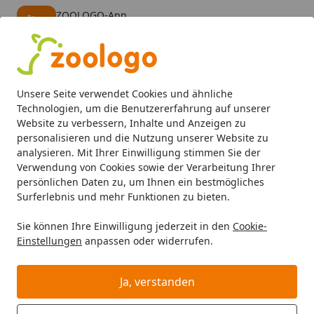
ZOOLOGO-App
Öffnen
Banner schließen
ZOOLOGO
kostenlos - Im App Store
Alle Produkte
Mein Konto
Wunschl
Eink
Unsere Seite verwendet Cookies und ähnliche
4,73
/ 5
Suchen
Technologien, um die Benutzererfahrung auf unserer
Website zu verbessern, Inhalte und Anzeigen zu
personalisieren und die Nutzung unserer Website zu
Aquaristik
Aquarieneinrichtung
Aquariendekoration
b
Startseite
analysieren. Mit Ihrer Einwilligung stimmen Sie der
biOrb Bambus grün S
Verwendung von Cookies sowie der Verarbeitung Ihrer
persönlichen Daten zu, um Ihnen ein bestmögliches
BALD VERGRIFFEN
Surferlebnis und mehr Funktionen zu bieten.
Sie können Ihre Einwilligung jederzeit in den
Cookie-
Einstellungen
anpassen oder widerrufen.
Ja, verstanden