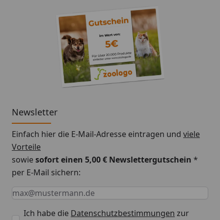
Newsletter
Einfach hier die E-Mail-Adresse eintragen und
viele
Vorteile
sowie
sofort einen 5,00 € Newslettergutschein
*
per E-Mail sichern:
Keine Eingabe erforderlich
Eingabe erforderlich
E-Mail *
Ich habe die
Datenschutzbestimmungen
zur