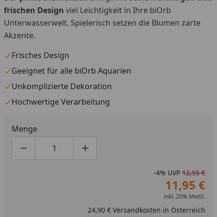
Youtube-Video
frischen Design
viel Leichtigkeit in Ihre biOrb
Unterwasserwelt. Spielerisch setzen die Blumen zarte
Akzente.
Frisches Design
Geeignet für alle biOrb Aquarien
Unkomplizierte Dekoration
Hochwertige Verarbeitung
Menge
Produktmenge um eins verringern
Produktmenge manuell eingeben
Produktmenge um eins erhöhen
-4%
UVP
12,55 €
11,95 €
inkl. 20% MwSt.
24,90 € Versandkosten in Österreich