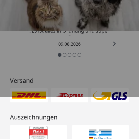
4,73
/ 5
„Es ist alles in Ordnung und super
“
09.08.2026
Versand
Auszeichnungen