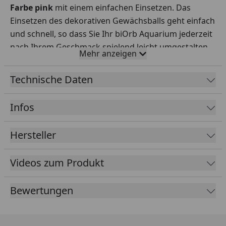
Farbe pink
mit einem einfachen Einsetzen. Das
Einsetzen des dekorativen Gewächsballs geht einfach
und schnell, so dass Sie Ihr biOrb Aquarium jederzeit
nach Ihrem Geschmack spielend leicht umgestalten
Mehr anzeigen
können. Zudem kann der dekorative Blumenball in
jedem biOrb Aquarium an jedem beliebligen Ort
Technische Daten
seinen Platz finden. Dieses hochwertige Dekoelement
ist nach dem exotischen Phlox subulata geschaffen,
Infos
der am Fuße des japanischen Mount Fuji blüht.
Hersteller
Videos zum Produkt
Bewertungen