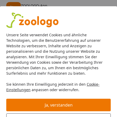
ZOOLOGO-App
Öffnen
Banner schließen
ZOOLOGO
kostenlos - Im App Store
Alle Produkte
Mein Konto
Wunschl
Eink
Unsere Seite verwendet Cookies und ähnliche
4,73
/ 5
Suchen
Technologien, um die Benutzererfahrung auf unserer
Website zu verbessern, Inhalte und Anzeigen zu
personalisieren und die Nutzung unserer Website zu
Aquaristik
Aquarieneinrichtung
Aquariendekoration
b
Startseite
analysieren. Mit Ihrer Einwilligung stimmen Sie der
biOrb Blumenball pink (46088)
Verwendung von Cookies sowie der Verarbeitung Ihrer
persönlichen Daten zu, um Ihnen ein bestmögliches
BALD VERGRIFFEN
Surferlebnis und mehr Funktionen zu bieten.
Sie können Ihre Einwilligung jederzeit in den
Cookie-
Einstellungen
anpassen oder widerrufen.
Ja, verstanden