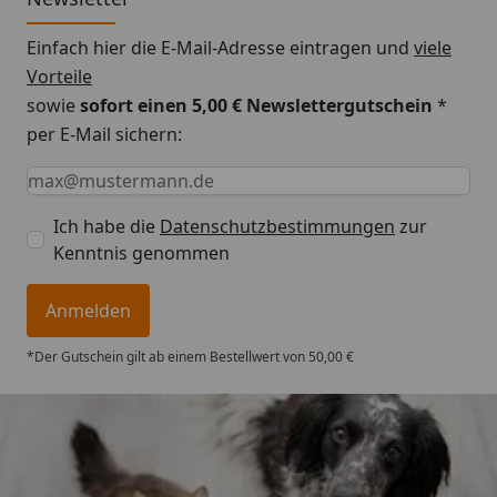
Einfach hier die E-Mail-Adresse eintragen und
viele
Vorteile
sowie
sofort einen 5,00 € Newslettergutschein
*
per E-Mail sichern:
Keine Eingabe erforderlich
Eingabe erforderlich
E-Mail *
Ich habe die
Datenschutzbestimmungen
zur
Kenntnis genommen
Anmelden
*Der Gutschein gilt ab einem Bestellwert von 50,00 €
Trusted Shops