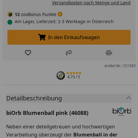
Versandkosten nach Menge und Land
12
zooBonus Punkte
Am Lager, Lieferzeit: 2-3 Werktage in Österreich
In den Einkaufswagen
In den Einkaufswagen legen
Produkt zur Wunschliste hinzufügen
Teilen
Produkt Ver
Artikel-Nr.: 721583
4,73
/ 5
Detailbeschreibung
biOrb Blumenball pink (46088)
Neben einer deteilgetreuen und hochwertigen
Verarbeitung überzeugt der
Blumenball in der