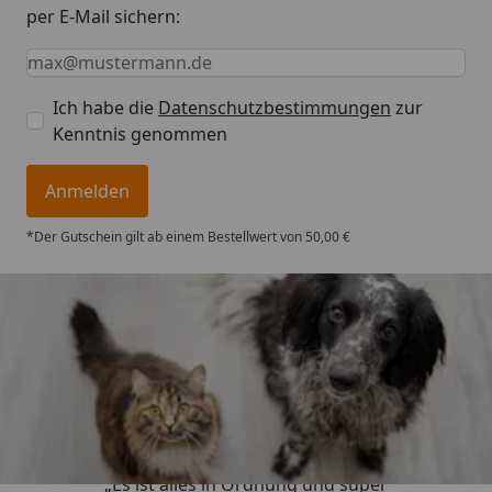
per E-Mail sichern:
Keine Eingabe erforderlich
Eingabe erforderlich
E-Mail *
Ich habe die
Datenschutzbestimmungen
zur
Kenntnis genommen
Anmelden
*Der Gutschein gilt ab einem Bestellwert von 50,00 €
Trusted Shops
4,73
/ 5
„Es ist alles in Ordnung und super