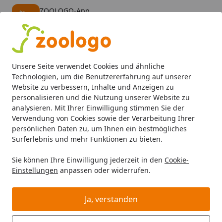
ZOOLOGO-App
Öffnen
Banner schließen
ZOOLOGO
kostenlos - Im App Store
Alle Produkte
Mein Konto
Wunschl
Eink
Unsere Seite verwendet Cookies und ähnliche
4,73
/ 5
Suchen
Technologien, um die Benutzererfahrung auf unserer
Website zu verbessern, Inhalte und Anzeigen zu
personalisieren und die Nutzung unserer Website zu
Aquaristik
Aquarieneinrichtung
Aquariendekoration
b
Startseite
analysieren. Mit Ihrer Einwilligung stimmen Sie der
biOrb Seepferdchen schwarz M
Verwendung von Cookies sowie der Verarbeitung Ihrer
persönlichen Daten zu, um Ihnen ein bestmögliches
(55062)
Surferlebnis und mehr Funktionen zu bieten.
BALD VERGRIFFEN
Sie können Ihre Einwilligung jederzeit in den
Cookie-
Einstellungen
anpassen oder widerrufen.
Ja, verstanden