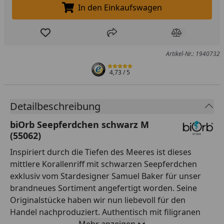
In den Einkaufswagen
In den Einkaufswagen legen
Produkt zur Wunschliste hinzufügen
Teilen
Produkt Ver
Artikel-Nr.: 1940732
4,73
/ 5
Detailbeschreibung
biOrb Seepferdchen schwarz M
(55062)
Inspiriert durch die Tiefen des Meeres ist dieses
mittlere Korallenriff mit schwarzen Seepferdchen
exklusiv vom Stardesigner Samuel Baker für unser
brandneues Sortiment angefertigt worden. Seine
Originalstücke haben wir nun liebevoll für den
Handel nachproduziert. Authentisch mit filigranen