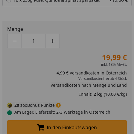
+19,00 €
16 x 250g Pute, Quinoa & Spinat Sparpaket
Menge
Produktmenge um eins verringern
Produktmenge manuell eingeben
Produktmenge um eins erhöhen
19,99 €
inkl. 13% MwSt.
4,99 € Versandkosten in Österreich
Versandkostenfrei ab 4 Stück
Versandkosten nach Menge und Land
Inhalt:
2 kg
(10,00 €/kg)
20
zooBonus Punkte
Am Lager, Lieferzeit: 2-3 Werktage in Österreich
In den Einkaufswagen
In den Einkaufswagen legen