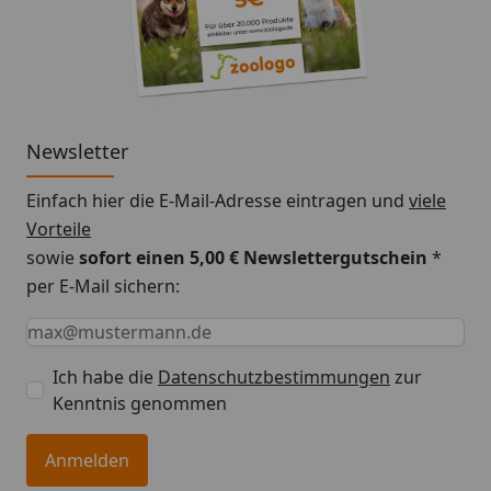
Mahlzeit, die Genuss und Wohlbefinden meisterhaft
verbindet.
Newsletter
Einfach hier die E-Mail-Adresse eintragen und
viele
Vorteile
sowie
sofort einen 5,00 € Newslettergutschein
*
per E-Mail sichern:
Keine Eingabe erforderlich
Eingabe erforderlich
E-Mail *
Ich habe die
Datenschutzbestimmungen
zur
Kenntnis genommen
Anmelden