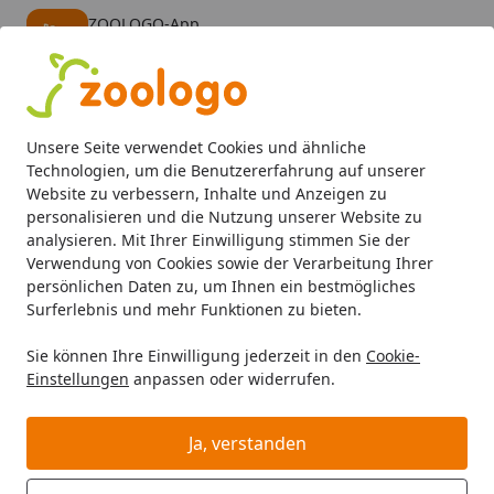
ZOOLOGO-App
Öffnen
Banner schließen
ZOOLOGO
kostenlos - Im App Store
Alle Produkte
Mein Konto
Wunschl
Eink
Unsere Seite verwendet Cookies und ähnliche
4,73
/ 5
Suchen
Technologien, um die Benutzererfahrung auf unserer
Website zu verbessern, Inhalte und Anzeigen zu
personalisieren und die Nutzung unserer Website zu
Hund
Hundefutter
Nassfutter
BOSCH Freshe Schnauze
Startseite
analysieren. Mit Ihrer Einwilligung stimmen Sie der
BOSCH Freshe Schnauze 250g Pute,
Verwendung von Cookies sowie der Verarbeitung Ihrer
persönlichen Daten zu, um Ihnen ein bestmögliches
Quinoa & Spinat Hundenassfutter
Surferlebnis und mehr Funktionen zu bieten.
BALD VERGRIFFEN
Sie können Ihre Einwilligung jederzeit in den
Cookie-
Einstellungen
anpassen oder widerrufen.
Ja, verstanden