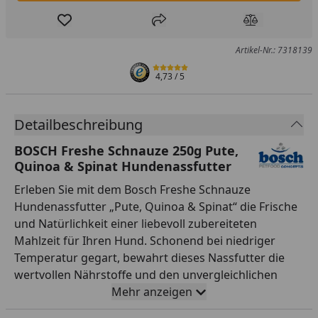
Produkt zur Wunschliste hinzufügen
Teilen
Produkt Ver
Artikel-Nr.: 7318139
4,73
/ 5
Detailbeschreibung
BOSCH Freshe Schnauze 250g Pute,
Quinoa & Spinat Hundenassfutter
Erleben Sie mit dem Bosch Freshe Schnauze
Hundenassfutter „Pute, Quinoa & Spinat“ die Frische
und Natürlichkeit einer liebevoll zubereiteten
Mahlzeit für Ihren Hund. Schonend bei niedriger
Temperatur gegart, bewahrt dieses Nassfutter die
wertvollen Nährstoffe und den unvergleichlichen
Geschmack wie selbstgekocht. Das hochwertige
Mehr anzeigen
Putenfleisch liefert Ihrem Liebling erstklassiges