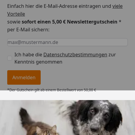
Einfach hier die E-Mail-Adresse eintragen und
viele
Vorteile
sowie
sofort einen 5,00 € Newslettergutschein
*
per E-Mail sichern:
Keine Eingabe erforderlich
Eingabe erforderlich
E-Mail *
Ich habe die
Datenschutzbestimmungen
zur
Kenntnis genommen
Anmelden
*Der Gutschein gilt ab einem Bestellwert von 50,00 €
Trusted Shops