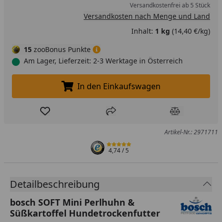
Versandkostenfrei ab 5 Stück
Versandkosten nach Menge und Land
Inhalt:
1 kg
(14,40 €/kg)
15
zooBonus Punkte
Am Lager, Lieferzeit: 2-3 Werktage in Österreich
In den Einkaufswagen
In den Einkaufswagen legen
Produkt zur Wunschliste hinzufügen
Teilen
Produkt Ver
Artikel-Nr.: 2971711
4,74
/ 5
Detailbeschreibung
bosch SOFT Mini Perlhuhn &
Süßkartoffel Hundetrockenfutter