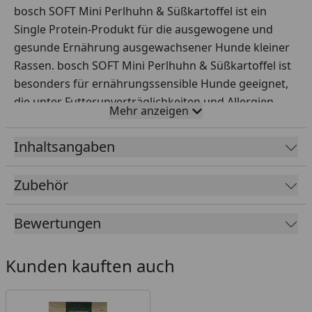
bosch SOFT Mini Perlhuhn & Süßkartoffel ist ein
Single Protein-Produkt für die ausgewogene und
gesunde Ernährung ausgewachsener Hunde kleiner
Rassen. bosch SOFT Mini Perlhuhn & Süßkartoffel ist
besonders für ernährungssensible Hunde geeignet,
die unter Futterunverträglichkeiten und Allergien
Mehr anzeigen
leiden. Mit frischem Perlhuhn (50 %) als alleinige,
tierische Proteinquelle und hochverdaulicher
Inhaltsangaben
Süßkartoffel verwöhnen Sie Ihren kleinen Liebling
schonend und natürlich getreidefrei. Die softe
Zubehör
Krokette (18 % Feuchte) macht unser Futter zu einem
besonderen Geschmackserlebnis für Ihren
Bewertungen
vierbeinigen Freund und ist zudem besonders
verträglich.
Kunden kauften auch
Fütterungsempfehlung
Gewicht des Hundes / Gramm pro Tag