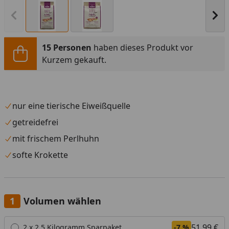
Vorheriges Bild anzeigen
Näc
15 Personen
haben dieses Produkt vor
Kurzem gekauft.
nur eine tierische Eiweißquelle
getreidefrei
mit frischem Perlhuhn
softe Krokette
Volumen wählen
Alle anzeigen (3)
51,99 €
2 x 2,5 Kilogramm Sparpaket
-7 %