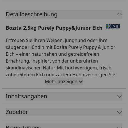
Detailbeschreibung
Bozita 2,5kg Purely Puppy&Junior Elch
Erfreuen Sie Ihren Welpen, Junghund oder Ihre
säugende Hündin mit Bozita Purely Puppy & Junior
Elch – einer naturnahen und getreidefreien
Ernährung, inspiriert von der unberührten
skandinavischen Natur. Mit hochwertigem, frisch
zubereitetem Elch und zartem Huhn versorgen Sie
Ihren Liebling mit wertvollen Proteinen für eine
Mehr anzeigen
starke Muskulatur und gesunde Entwicklung. Die
Zugabe arktischer Beeren versorgt Ihren Hund
Inhaltsangaben
zudem mit natürlichen Antioxidantien, die das
Immunsystem stärken. Präbiotische FOS
Zubehör
unterstützen zudem eine harmonische Darmflora,
während Taurin das Herz-Kreislauf-System fördert.
Bewertungen