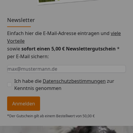
Informationen vorübergehend nicht verfügbar
Newsletter
Einfach hier die E-Mail-Adresse eintragen und
viele
Vorteile
sowie
sofort einen 5,00 € Newslettergutschein
*
per E-Mail sichern:
Keine Eingabe erforderlich
Eingabe erforderlich
E-Mail *
Ich habe die
Datenschutzbestimmungen
zur
Kenntnis genommen
Anmelden
*Der Gutschein gilt ab einem Bestellwert von 50,00 €