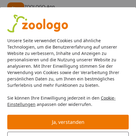
ZOOLOGO-App
Öffnen
Banner schließen
ZOOLOGO
kostenlos - Im App Store
Alle Produkte
Mein Konto
Wunschl
Eink
Unsere Seite verwendet Cookies und ähnliche
4,73
/ 5
Suchen
Technologien, um die Benutzererfahrung auf unserer
Website zu verbessern, Inhalte und Anzeigen zu
personalisieren und die Nutzung unserer Website zu
Hund
Hundefutter
Trockenfutter
Bozita 2,5kg Purely 
Startseite
analysieren. Mit Ihrer Einwilligung stimmen Sie der
Bozita 2,5kg Purely Puppy&Junior
Verwendung von Cookies sowie der Verarbeitung Ihrer
persönlichen Daten zu, um Ihnen ein bestmögliches
Elch
Surferlebnis und mehr Funktionen zu bieten.
BALD VERGRIFFEN
Sie können Ihre Einwilligung jederzeit in den
Cookie-
Einstellungen
anpassen oder widerrufen.
Ja, verstanden