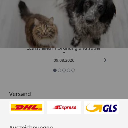
Trusted Shops
4,73
/ 5
„Es ist alles in Ordnung und super
“
09.08.2026
Versand
Auszeichnungen