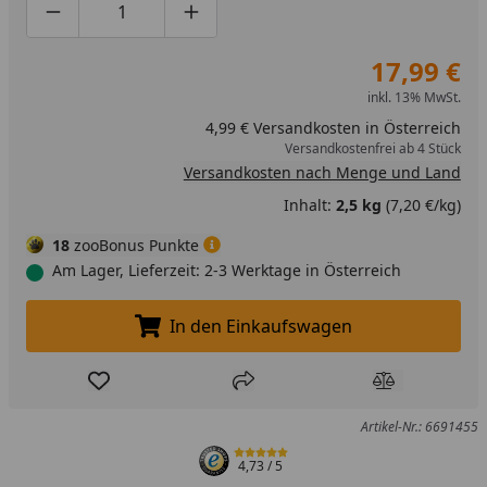
Produktmenge um eins verringern
Produktmenge manuell eingeben
Produktmenge um eins erhöhen
17,99 €
inkl. 13% MwSt.
4,99 € Versandkosten in Österreich
Versandkostenfrei ab 4 Stück
Versandkosten nach Menge und Land
Inhalt:
2,5 kg
(7,20 €/kg)
18
zooBonus Punkte
Am Lager, Lieferzeit: 2-3 Werktage in Österreich
In den Einkaufswagen
In den Einkaufswagen legen
Produkt zur Wunschliste hinzufügen
Teilen
Produkt Ver
Artikel-Nr.: 6691455
4,73
/ 5