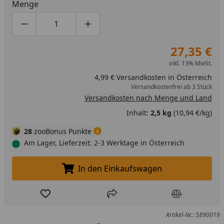
Menge
Produktmenge um eins verringern
Produktmenge manuell eingeben
Produktmenge um eins erhöhen
27,35 €
inkl. 13% MwSt.
4,99 € Versandkosten in Österreich
Versandkostenfrei ab 3 Stück
Versandkosten nach Menge und Land
Inhalt:
2,5 kg
(10,94 €/kg)
28
zooBonus Punkte
Am Lager, Lieferzeit: 2-3 Werktage in Österreich
In den Einkaufswagen
In den Einkaufswagen legen
Produkt zur Wunschliste hinzufügen
Teilen
Produkt Ver
Artikel-Nr.: 5890019