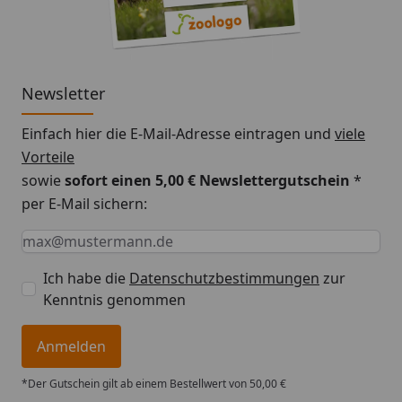
Trocken lagern. Bei dem beschriebenen Produkt
handelt es sich um ein Naturprodukt, deshalb
können Farbe, Größe und Gewicht von Charge zu
Charge variieren.
Newsletter
Einfach hier die E-Mail-Adresse eintragen und
viele
Vorteile
sowie
sofort einen 5,00 € Newslettergutschein
*
per E-Mail sichern:
Keine Eingabe erforderlich
Eingabe erforderlich
E-Mail *
Ich habe die
Datenschutzbestimmungen
zur
Kenntnis genommen
Anmelden
*Der Gutschein gilt ab einem Bestellwert von 50,00 €