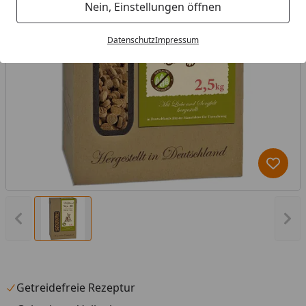
Nein, Einstellungen öffnen
Datenschutz
Impressum
Produk
Vorheriges Bild anzeigen
Näc
Getreidefreie Rezeptur