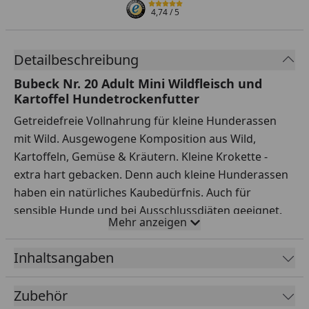
4,74
/ 5
Detailbeschreibung
Bubeck Nr. 20 Adult Mini Wildfleisch und
Kartoffel Hundetrockenfutter
Getreidefreie Vollnahrung für kleine Hunderassen
mit Wild. Ausgewogene Komposition aus Wild,
Kartoffeln, Gemüse & Kräutern. Kleine Krokette -
extra hart gebacken. Denn auch kleine Hunderassen
haben ein natürliches Kaubedürfnis. Auch für
sensible Hunde und bei Ausschlussdiäten geeignet.
Mehr anzeigen
Schonend im Ofen gebacken. Ohne Zusatz von
Zucker, Farb-, Lock oder Konservierungsstoffen. Für
Inhaltsangaben
erwachsene Hundes mit normaler Aktivität. Die
gebackene Krokette regt beim Fressen den
Zubehör
Speichelfluss an und unterstützt somit die