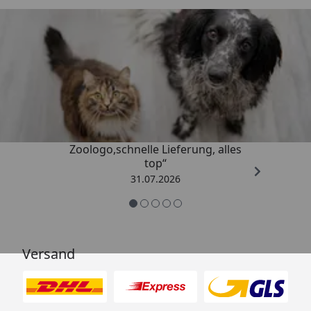
Trusted Shops
4,74
/ 5
„Gute Erfahrung mit
Zoologo,schnelle Lieferung, alles
top“
31.07.2026
Versand