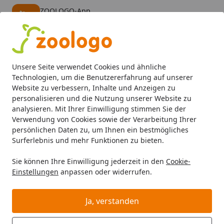
ZOOLOGO-App
Öffnen
Banner schließen
ZOOLOGO
kostenlos - Im App Store
Alle Produkte
Mein Konto
Wunschl
Eink
Unsere Seite verwendet Cookies und ähnliche
4,74
/ 5
Suchen
Technologien, um die Benutzererfahrung auf unserer
Website zu verbessern, Inhalte und Anzeigen zu
personalisieren und die Nutzung unserer Website zu
Hund
Hundefutter
Trockenfutter
Bubeck Nr. 20 Adult 
Startseite
analysieren. Mit Ihrer Einwilligung stimmen Sie der
Bubeck Nr. 20 Adult Mini Wildfleisch
Verwendung von Cookies sowie der Verarbeitung Ihrer
persönlichen Daten zu, um Ihnen ein bestmögliches
und Kartoffel Hundetrockenfutter
Surferlebnis und mehr Funktionen zu bieten.
BALD VERGRIFFEN
Sie können Ihre Einwilligung jederzeit in den
Cookie-
Einstellungen
anpassen oder widerrufen.
Ja, verstanden