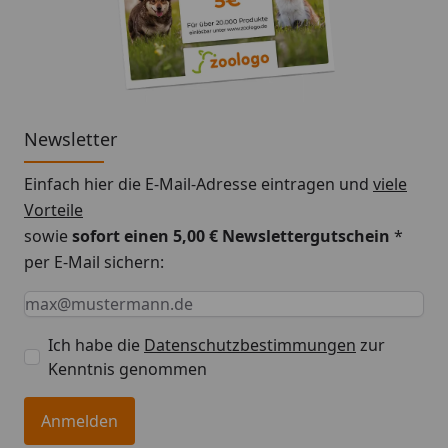
Newsletter
Einfach hier die E-Mail-Adresse eintragen und
viele
Vorteile
sowie
sofort einen 5,00 € Newslettergutschein
*
per E-Mail sichern:
Keine Eingabe erforderlich
Eingabe erforderlich
E-Mail *
Ich habe die
Datenschutzbestimmungen
zur
Kenntnis genommen
Anmelden