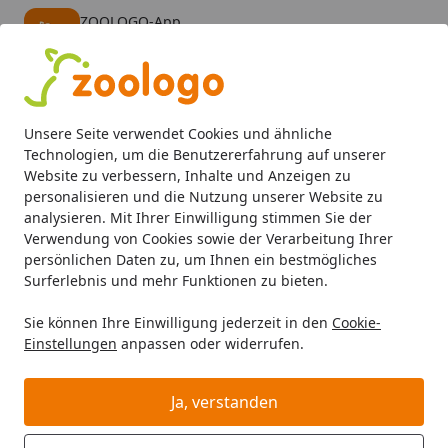
ZOOLOGO-App
Öffnen
Banner schließen
ZOOLOGO
kostenlos - Im App Store
Alle Produkte
Mein Konto
Wunschl
Eink
Unsere Seite verwendet Cookies und ähnliche
4,73
/ 5
Suchen
Technologien, um die Benutzererfahrung auf unserer
Website zu verbessern, Inhalte und Anzeigen zu
personalisieren und die Nutzung unserer Website zu
Aquaristik
Aquariumpflanzen
Vordergrundpflanzen
Bu
Startseite
analysieren. Mit Ihrer Einwilligung stimmen Sie der
Bucephalandra sp. Serimbu 'braun'
Verwendung von Cookies sowie der Verarbeitung Ihrer
persönlichen Daten zu, um Ihnen ein bestmögliches
In-Vitro
Surferlebnis und mehr Funktionen zu bieten.
Sie können Ihre Einwilligung jederzeit in den
Cookie-
Einstellungen
anpassen oder widerrufen.
EASY
Ja, verstanden