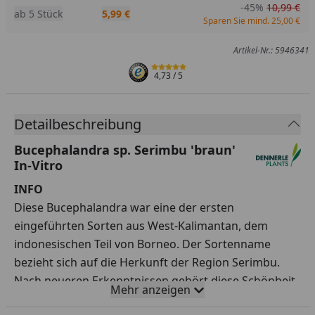
-45%
10,99 €
ab 5 Stück
5,99 €
Sparen Sie mind. 25,00 €
Artikel-Nr.: 5946341
4,73
/ 5
Detailbeschreibung
Bucephalandra sp. Serimbu 'braun'
In-Vitro
INFO
Diese Bucephalandra war eine der ersten
eingeführten Sorten aus West-Kalimantan, dem
indonesischen Teil von Borneo. Der Sortenname
bezieht sich auf die Herkunft der Region Serimbu.
Nach neueren Erkenntnissen gehört diese Schönheit
Mehr anzeigen
wahrscheinlich zur Bucephalandra pygmaea-Gruppe.