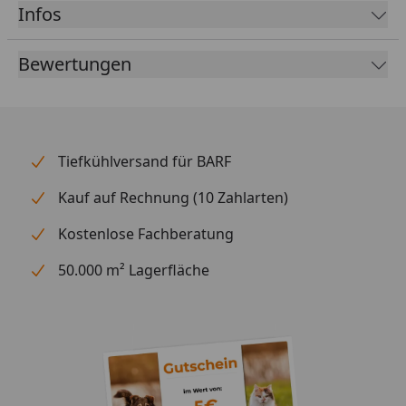
Ihre Blätter sind ganzrandig und schmal elliptisch; je
Infos
nach Beleuchtungsstärke kann ihre Farbe von
dunkel-olivgrün bis rotbraun variieren.
Bewertungen
Bucephalandra gehören wie die Gattung Anubias und
Cryptocoryne zur Familie der Aronstabgewächse. Hin
und wieder kann man die typischen Blütenstände
auch unter Wasser beobachten.
Tiefkühlversand für BARF
Kauf auf Rechnung (10 Zahlarten)
Kostenlose Fachberatung
50.000 m² Lagerfläche