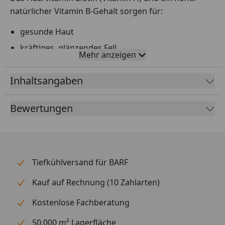
natürlicher Vitamin B-Gehalt sorgen für:
gesunde Haut
kräftiges, glänzendes Fell
Mehr anzeigen
optimale Pigmentierung von Haarkleid,
Nasenspiegel, Pfotenballen
Inhaltsangaben
feste, starke Krallen
Bewertungen
Canina® BIOTIN FORTE TABLETTEN zeichnen sich
durch eine ausgewogene Zusammensetzung aus und
enthalten von Natur aus einen hohen Vitamin-B-
Anteil. Die Tabletten wurden für den Extremfall und
Tiefkühlversand für BARF
für langhaarige Hunde entwickelt.
Durch den hohen Gehalt an Biotin sind Canina®
Kauf auf Rechnung (10 Zahlarten)
BIOTIN FORTE TABLETTEN besonders geeignet, um
Kostenlose Fachberatung
die Fellqualität der tragenden oder säugenden
Hündin zu unterstützen. Verabreichen Sie Ihrer
50.000 m² Lagerfläche