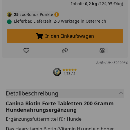
Inhalt:
0,2 kg
(124,95 €/kg)
25
zooBonus Punkte
Lieferbar, Lieferzeit: 2-3 Werktage in Österreich
In den Einkaufswagen
In den Einkaufswagen legen
Produkt zur Wunschliste hinzufügen
Teilen
Produkt Ver
Artikel-Nr.: 5939084
4,73
/ 5
Detailbeschreibung
Canina Biotin Forte Tabletten 200 Gramm
Hundenahrungsergänzung
Ergänzungsfuttermittel für Hunde
Das Haarvitamin Biotin (Vitamin H) und ein hoher