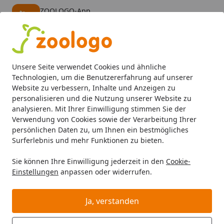
ZOOLOGO-App
Öffnen
Banner schließen
ZOOLOGO
kostenlos - Im App Store
Alle Produkte
Mein Konto
Wunschl
Eink
Unsere Seite verwendet Cookies und ähnliche
4,73
/ 5
Suchen
Technologien, um die Benutzererfahrung auf unserer
Website zu verbessern, Inhalte und Anzeigen zu
personalisieren und die Nutzung unserer Website zu
Hund
Hundefutter
BARF & Frostfutter
Zusätze
Vitam
Startseite
analysieren. Mit Ihrer Einwilligung stimmen Sie der
Canina Biotin Forte Tabletten 200
Verwendung von Cookies sowie der Verarbeitung Ihrer
persönlichen Daten zu, um Ihnen ein bestmögliches
Gramm Hundenahrungsergänzung
Surferlebnis und mehr Funktionen zu bieten.
Sie können Ihre Einwilligung jederzeit in den
Cookie-
Einstellungen
anpassen oder widerrufen.
Ja, verstanden