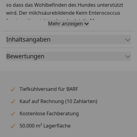
so dass das Wohlbefinden des Hundes unterstützt
wird. Der milchsäurebildende Keim Enterococcus
faecium übersteht unbeschadet die Magenpassage
Mehr anzeigen
und vermehrt sich rasch im Dünndarm. Die
physiologische Darmflora wird stabilisiert und die
Inhaltsangaben
Verdaulichkeit des Futters verbessert.
Einsatz bei Irritationen des Magen-Darm-Traktes
Bewertungen
ausgelöst z.B.:
nach Futterumstellung
durch Futterunverträglichkeit
Tiefkühlversand für BARF
durch Stressituatonen
Kauf auf Rechnung (10 Zahlarten)
oder nach Antibiotikumeinsatz
Kostenlose Fachberatung
Fütterungsempfehlung
50.000 m² Lagerfläche
1 gestrichenen Teelöffel mit nur wenig Futter oder