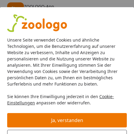
ZOOLOGO-App
Öffnen
Banner schließen
ZOOLOGO
kostenlos - Im App Store
Alle Produkte
Mein Konto
Wunschl
Eink
Unsere Seite verwendet Cookies und ähnliche
4,74
/ 5
Suchen
Technologien, um die Benutzererfahrung auf unserer
Website zu verbessern, Inhalte und Anzeigen zu
personalisieren und die Nutzung unserer Website zu
Hund
Hundefutter
Nahrungsergänzung
Canina Darm-
Startseite
analysieren. Mit Ihrer Einwilligung stimmen Sie der
Canina Darm-Gel 30 Milliliter
Verwendung von Cookies sowie der Verarbeitung Ihrer
persönlichen Daten zu, um Ihnen ein bestmögliches
Hundenahrungsergänzung
Surferlebnis und mehr Funktionen zu bieten.
Sie können Ihre Einwilligung jederzeit in den
Cookie-
Einstellungen
anpassen oder widerrufen.
Ja, verstanden