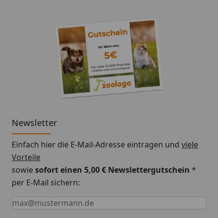
direkt ins Maul vor den Mahlzeiten. Als Kur über 1
Woche oder länger. (1 gestrichener Teelöffel = ca. 4ml
= 4 x 10⁹ KBE Enterococcus faecium)
Newsletter
Einfach hier die E-Mail-Adresse eintragen und
viele
Vorteile
sowie
sofort einen 5,00 € Newslettergutschein
*
per E-Mail sichern:
Keine Eingabe erforderlich
Eingabe erforderlich
E-Mail *