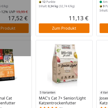
12
Punkte
Am 
6 €/kg)
Inhalt:
0,34 kg
(32,74 €/kg)
9
Pu
Inhalt
-12%
UVP
19,99 €
Rabatt in Prozent
Ursprünglicher Preis
17,52 €
11,13 €
Aktueller Preis
Aktueller P
 Produkt
Zum Produkt
 Lager
Produkt am Lager
5 Varianten
Prod
4 Var
nal Cat
MAC's Cat 7+ Senior/Light
Jose
enfutter
Katzentrockenfutter
Katz