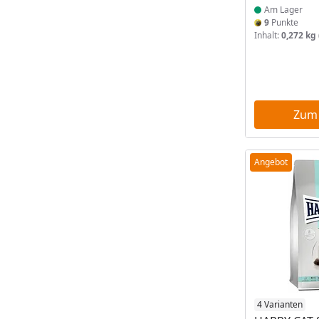
Am Lager
9
Punkte
Inhalt:
0,272 kg
Zum
Angebot
Produkt am
4 Varianten