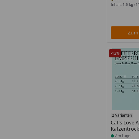
Inhalt:
1,5 kg
(11
Zum
-12%
Produkt am
2 Varianten
Cat's Love 
Katzentrock
Am Lager