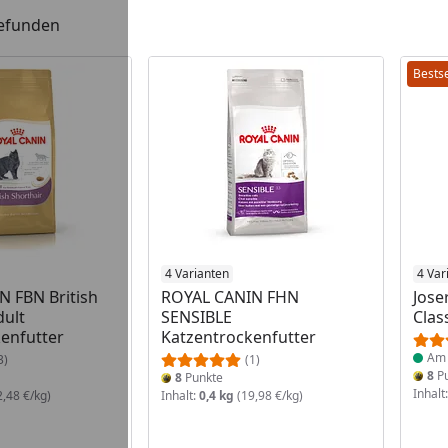
gefunden
Bestse
4 Varianten
Prod
4 Var
 FBN British
ROYAL CANIN FHN
Jose
dult
SENSIBLE
Clas
enfutter
Katzentrockenfutter
Am 
3)
(1)
8
Pu
8
Punkte
Inhalt
,48 €/kg)
Inhalt:
0,4 kg
(19,98 €/kg)