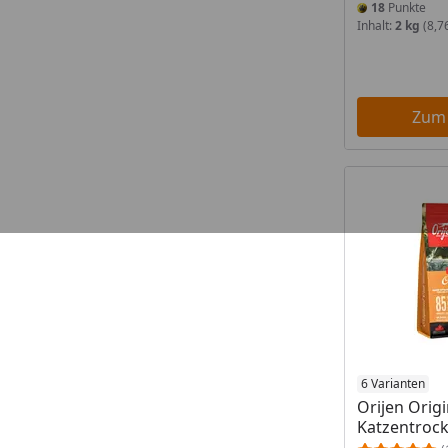
18
Punkte
Inhalt:
2 kg
(8,7
Zum
Produkt am
6 Varianten
Orijen Origi
Katzentrock