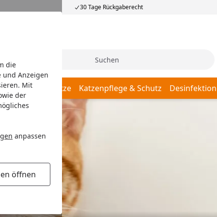
30 Tage Rückgaberecht
Suche
m die
e und Anzeigen
ieren. Mit
Katzenschlafplätze
Katzenpflege & Schutz
Desinfektion
owie der
mögliches
ngen
anpassen
gen öffnen