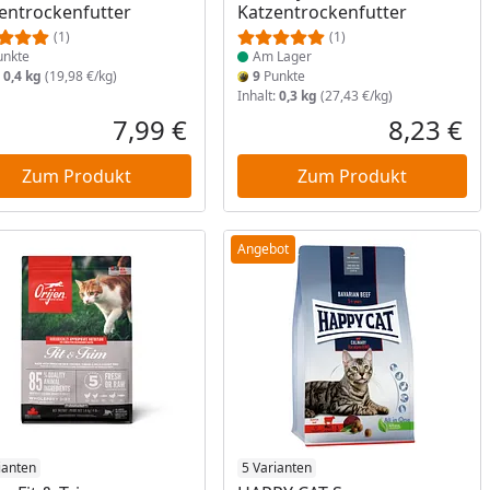
entrockenfutter
Katzentrockenfutter
(1)
(1)
nkte
Am Lager
:
0,4 kg
(19,98 €/kg)
9
Punkte
Inhalt:
0,3 kg
(27,43 €/kg)
Prozent
cher Preis
7,99 €
8,23 €
reis
Aktueller Preis
Akt
Zum Produkt
Zum Produkt
Angebot
ukt am Lager
ianten
Produkt am Lager
5 Varianten