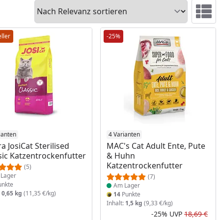
Sortieren
Ansicht 
ller
-25%
ukt am Lager
ianten
Produkt am Lager
4 Varianten
ra JosiCat Sterilised
MAC's Cat Adult Ente, Pute
sic Katzentrockenfutter
& Huhn
Katzentrockenfutter
(5)
Lager
(7)
nkte
Am Lager
:
0,65 kg
(11,35 €/kg)
14
Punkte
Inhalt:
1,5 kg
(9,33 €/kg)
-25%
UVP
18,69 €