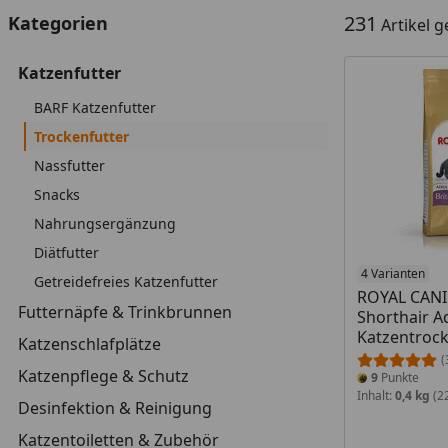
231
Kategorien
Artikel 
Katzenfutter
BARF Katzenfutter
Trockenfutter
Nassfutter
Snacks
Nahrungsergänzung
Diätfutter
4 Varianten
Getreidefreies Katzenfutter
ROYAL CANIN
Futternäpfe & Trinkbrunnen
Shorthair A
Katzentrock
Katzenschlafplätze
(
Katzenpflege & Schutz
9
Punkte
Inhalt:
0,4 kg
(22
Desinfektion & Reinigung
Katzentoiletten & Zubehör