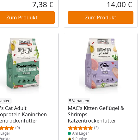
Rab
Urs
7,38 €
14,00 €
reis
Aktueller Preis
Akt
Zum Produkt
Zum Produkt
ukt am Lager
ianten
Produkt am Lager
5 Varianten
s Cat Adult
MAC's Kitten Geflügel &
oprotein Kaninchen
Shrimps
entrockenfutter
Katzentrockenfutter
(9)
(2)
Lager
Am Lager
unkte
9
Punkte