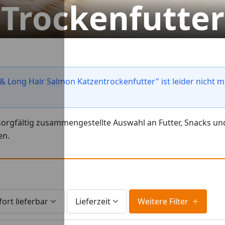
Trockenfutter
 Long Hair Salmon Katzentrockenfutter" ist leider nicht m
e sorgfältig zusammengestellte Auswahl an Futter, Snacks 
en.
fort lieferbar
Lieferzeit
Weitere Filter