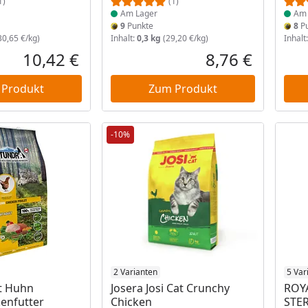
1)
(1)
Am Lager
Am 
9
Punkte
8
Pu
30,65 €/kg)
Inhalt:
0,3 kg
(29,20 €/kg)
Inhalt
10,42 €
8,76 €
Aktueller Preis
Aktueller P
 Produkt
Zum Produkt
-10%
 Lager
Produkt am Lager
2 Varianten
5 Var
t Huhn
Josera Josi Cat Crunchy
ROY
enfutter
Chicken
STER