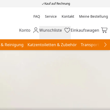
Kauf auf Rechnung
FAQ
Service
Kontakt
Meine Bestellung
Meine Bestellung
Konto
Wunschliste
Einkaufswagen
Mein Konto
Wunschliste
Einkaufswagen
 & Reinigung
Katzentoiletten & Zubehör
Transport & Re
Na