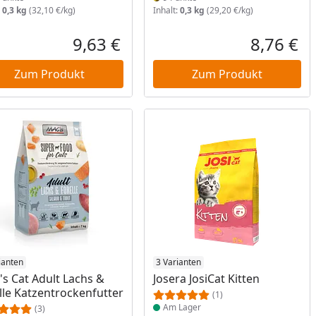
:
0,3 kg
(32,10 €/kg)
Inhalt:
0,3 kg
(29,20 €/kg)
9,63 €
8,76 €
reis
Aktueller Preis
Akt
Zum Produkt
Zum Produkt
ukt am Lager
ianten
Produkt am Lager
3 Varianten
s Cat Adult Lachs &
Josera JosiCat Kitten
lle Katzentrockenfutter
(1)
Am Lager
(3)