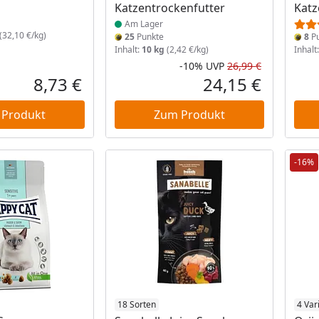
Katzentrockenfutter
Katz
Am Lager
(32,10 €/kg)
25
Punkte
8
Pu
Inhalt:
10 kg
(2,42 €/kg)
Inhalt
-10%
UVP
26,99 €
Rabatt in 
Ursprüngli
8,73 €
24,15 €
Aktueller Preis
Aktueller P
 Produkt
Zum Produkt
-16%
 Lager
Produkt am Lager
18 Sorten
Prod
4 Var