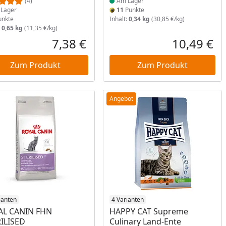
(4)
Am Lager
Lager
11
Punkte
nkte
Inhalt:
0,34 kg
(30,85 €/kg)
:
0,65 kg
(11,35 €/kg)
7,38 €
10,49 €
reis
Aktueller Preis
Akt
Zum Produkt
Zum Produkt
Angebot
ianten
Produkt am Lager
4 Varianten
AL CANIN FHN
HAPPY CAT Supreme
ILISED
Culinary Land-Ente