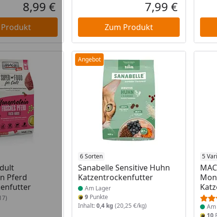
8,99 €
7,99 €
Aktueller Preis
Aktueller P
 Produkt
Zum Produkt
Angebot
 Lager
Produkt am Lager
6 Sorten
Prod
5 Var
dult
Sanabelle Sensitive Huhn
MAC'
n Pferd
Katzentrockenfutter
Mon
enfutter
Katz
Am Lager
9
Punkte
17)
Inhalt:
0,4 kg
(20,25 €/kg)
Am 
10
P