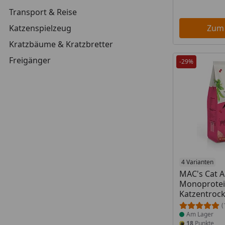
Transport & Reise
Katzenspielzeug
Zum
Kratzbäume & Kratzbretter
Freigänger
-29%
Produkt am
4 Varianten
MAC's Cat A
Monoprotei
Katzentrock
(
Am Lager
18
Punkte