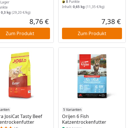
8
Punkte
Lager
Inhalt:
0,65 kg
(11,35 €/kg)
nkte
:
0,3 kg
(29,20 €/kg)
8,76 €
7,38 €
reis
Aktueller Preis
Akt
Zum Produkt
Zum Produkt
ukt am Lager
ianten
Produkt am Lager
5 Varianten
ra JosiCat Tasty Beef
Orijen 6 Fish
entrockenfutter
Katzentrockenfutter