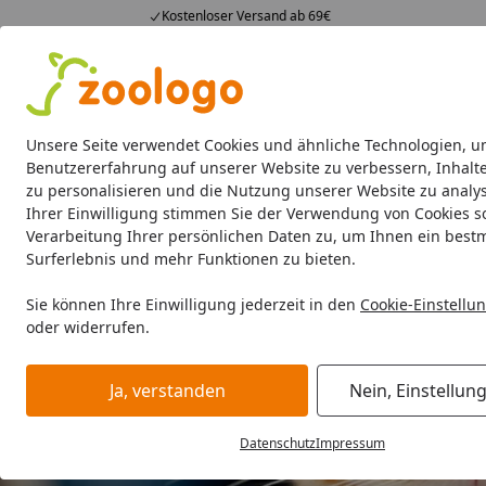
Kostenloser Versand ab 69€
4,74
/ 5
23.588 Bewertungen
Alle Produkte
Angebote
Neuheiten
Sommerhits
Alle Produkte
Unsere Seite verwendet Cookies und ähnliche Technologien, u
Benutzererfahrung auf unserer Website zu verbessern, Inhalt
zu personalisieren und die Nutzung unserer Website zu analys
Katze
Katzenfutter
Futternäpfe & Trinkbrunnen
Ihrer Einwilligung stimmen Sie der Verwendung von Cookies s
Verarbeitung Ihrer persönlichen Daten zu, um Ihnen ein best
Surferlebnis und mehr Funktionen zu bieten.
Sie können Ihre Einwilligung jederzeit in den
Cookie-Einstellu
oder widerrufen.
Ja, verstanden
Nein, Einstellun
Datenschutz
Impressum