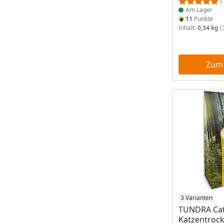
(
Am Lager
11
Punkte
Inhalt:
0,34 kg
(
Zum
Produkt am
3 Varianten
TUNDRA Ca
Katzentrock