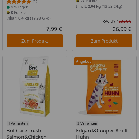
27
Punkte
(1)
Inhalt:
2,04 kg
(13,23 €/kg)
Am Lager
8
Punkte
Inhalt:
0,4 kg
(19,98 €/kg)
-5%
UVP
28,56 €
Rab
Urs
7,99 €
26,99 €
Aktueller Preis
Akt
Zum Produkt
Zum Produkt
Angebot
Produkt am Lager
4 Varianten
Produkt am Lager
3 Varianten
Brit Care Fresh
Edgard&Cooper Adult
Salmon&Chicken
Huhn