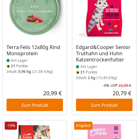
Produkt am Lager
Produkt am Lager
Terra Felis 12x80g Rind
Edgard&Cooper Senior
Monoprotein
Truthahn und Huhn
Katzentrockenfutter
Am Lager
21
Punkte
Am Lager
Inhalt:
0,96 kg
(21,86 €/kg)
21
Punkte
Inhalt:
2 kg
(10,40 €/kg)
-9%
UVP
22,99 €
Rab
Urs
20,99 €
20,79 €
Aktueller Preis
Akt
Zum Produkt
Zum Produkt
-19%
Angebot