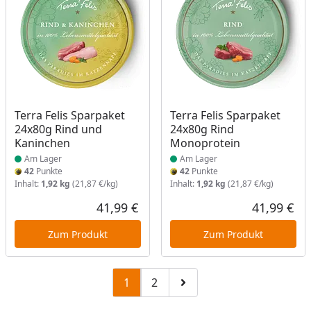
Produkt am Lager
Produkt am Lager
Terra Felis Sparpaket
Terra Felis Sparpaket
24x80g Rind und
24x80g Rind
Kaninchen
Monoprotein
Am Lager
Am Lager
42
Punkte
42
Punkte
Inhalt:
1,92 kg
(21,87 €/kg)
Inhalt:
1,92 kg
(21,87 €/kg)
41,99 €
41,99 €
Aktueller Preis
Akt
Zum Produkt
Zum Produkt
1
2
Zu Seite 2
Zur nächsten Seite