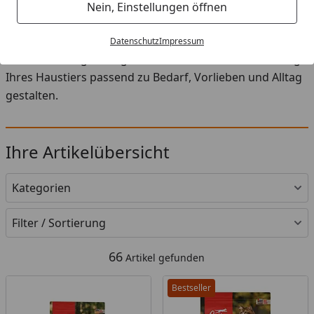
Startseite
Nein, Einstellungen öffnen
In der Kategorie Getreidefreies Katzenfutter finden Sie
eine sorgfältig zusammengestellte Auswahl an Futter,
Datenschutz
Impressum
Snacks und Ergänzungen. So können Sie die Ernährung
Ihres Haustiers passend zu Bedarf, Vorlieben und Alltag
gestalten.
Ihre Artikelübersicht
Kategorien
Filter / Sortierung
66
Artikel gefunden
Bestseller