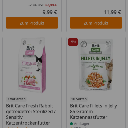
-23%
UVP
12,99 €
Rabatt in Prozent
Ursprünglicher Preis
9,99 €
11,99 €
Aktueller Preis
Akt
Zum Produkt
Zum Produkt
-5%
Produkt am Lager
3 Varianten
Produkt am Lager
10 Sorten
Brit Care Fresh Rabbit
Brit Care Fillets in Jelly
getreidefrei Sterilized /
85 Gramm
Sensitiv
Katzennassfutter
Katzentrockenfutter
Am Lager