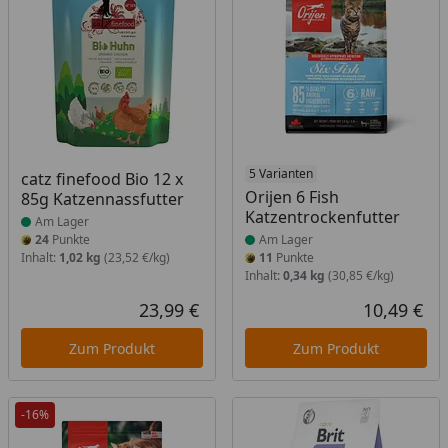
Produkt am Lager
Produkt am Lager
5 Varianten
catz finefood Bio 12 x
Orijen 6 Fish
85g Katzennassfutter
Katzentrockenfutter
Am Lager
24
Punkte
Am Lager
Inhalt:
1,02 kg
(23,52 €/kg)
11
Punkte
Inhalt:
0,34 kg
(30,85 €/kg)
23,99 €
10,49 €
Aktueller Preis
Akt
Zum Produkt
Zum Produkt
-16%