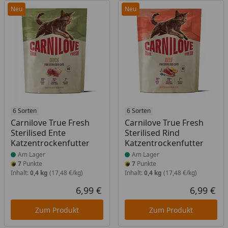
Neu
Neu
Produkt am Lager
6 Sorten
Produkt am Lager
6 Sorten
Carnilove True Fresh
Carnilove True Fresh
Sterilised Ente
Sterilised Rind
Katzentrockenfutter
Katzentrockenfutter
Am Lager
Am Lager
7
Punkte
7
Punkte
Inhalt:
0,4 kg
(17,48 €/kg)
Inhalt:
0,4 kg
(17,48 €/kg)
6,99 €
6,99 €
Aktueller Preis
Akt
Zum Produkt
Zum Produkt