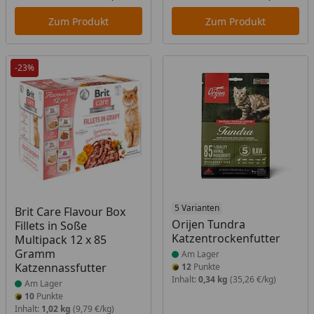
Aktueller Preis
Akt
Zum Produkt
Zum Produkt
-23%
Produkt am Lager
Produkt am Lager
5 Varianten
Brit Care Flavour Box
Orijen Tundra
Fillets in Soße
Katzentrockenfutter
Multipack 12 x 85
Gramm
Am Lager
Katzennassfutter
12
Punkte
Inhalt:
0,34 kg
(35,26 €/kg)
Am Lager
10
Punkte
Inhalt:
1,02 kg
(9,79 €/kg)