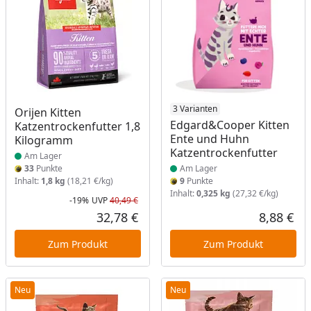
Produkt am Lager
Produkt am Lager
3 Varianten
Orijen Kitten
Edgard&Cooper Kitten
Katzentrockenfutter 1,8
Ente und Huhn
Kilogramm
Katzentrockenfutter
Am Lager
33
Punkte
Am Lager
Inhalt:
1,8 kg
(18,21 €/kg)
9
Punkte
Inhalt:
0,325 kg
(27,32 €/kg)
-19%
UVP
40,49 €
Rabatt in Prozent
Ursprünglicher Preis
32,78 €
8,88 €
Aktueller Preis
Akt
Zum Produkt
Zum Produkt
Neu
Neu