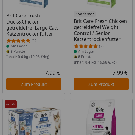
Produkt am Lager
Produkt am Lager
3 Varianten
Brit Care Fresh
Brit Care Fresh Chicken
Duck&Chicken
getreidefrei Weight
getreidefrei Large Cats
Control / Senior
Katzentrockenfutter
Katzentrockenfutter
(1)
Am Lager
(2)
8
Punkte
Am Lager
Inhalt:
0,4 kg
(19,98 €/kg)
8
Punkte
Inhalt:
0,4 kg
(19,98 €/kg)
7,99 €
7,99 €
Aktueller Preis
Akt
Zum Produkt
Zum Produkt
-23%