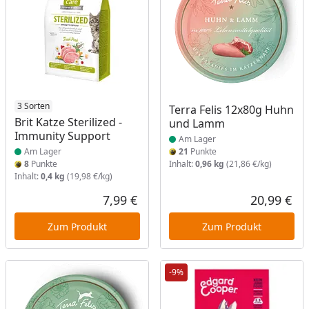
Produkt am Lager
3 Sorten
Produkt am Lager
Terra Felis 12x80g Huhn
Brit Katze Sterilized -
und Lamm
Immunity Support
Am Lager
Am Lager
21
Punkte
8
Punkte
Inhalt:
0,96 kg
(21,86 €/kg)
Inhalt:
0,4 kg
(19,98 €/kg)
7,99 €
20,99 €
Aktueller Preis
Akt
Zum Produkt
Zum Produkt
-9%