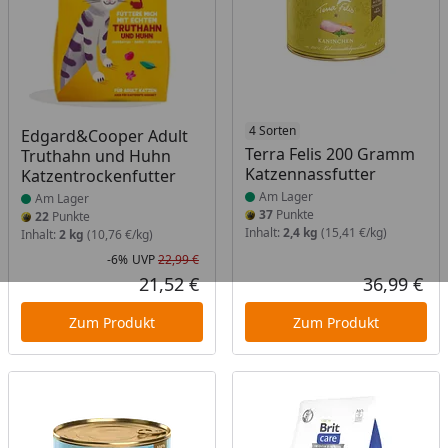
Produkt am Lager
Produkt am Lager
4 Sorten
Edgard&Cooper Adult
Terra Felis 200 Gramm
Truthahn und Huhn
Katzennassfutter
Katzentrockenfutter
Am Lager
Am Lager
37
Punkte
22
Punkte
Inhalt:
2,4 kg
(15,41 €/kg)
Inhalt:
2 kg
(10,76 €/kg)
-6%
UVP
22,99 €
Rabatt in Prozent
Ursprünglicher Preis
21,52 €
36,99 €
Aktueller Preis
Akt
Zum Produkt
Zum Produkt