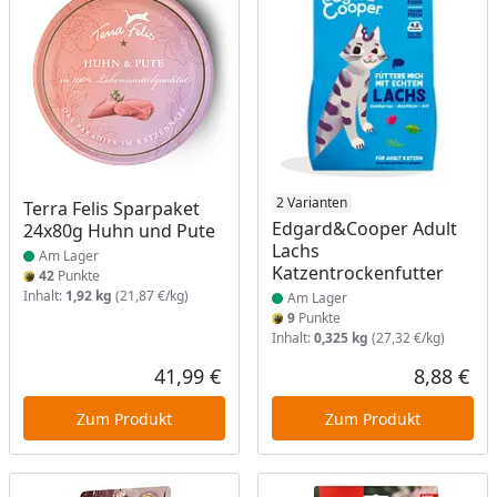
Produkt am Lager
Produkt am Lager
2 Varianten
Terra Felis Sparpaket
Edgard&Cooper Adult
24x80g Huhn und Pute
Lachs
Am Lager
Katzentrockenfutter
42
Punkte
Inhalt:
1,92 kg
(21,87 €/kg)
Am Lager
9
Punkte
Inhalt:
0,325 kg
(27,32 €/kg)
41,99 €
8,88 €
Aktueller Preis
Akt
Zum Produkt
Zum Produkt