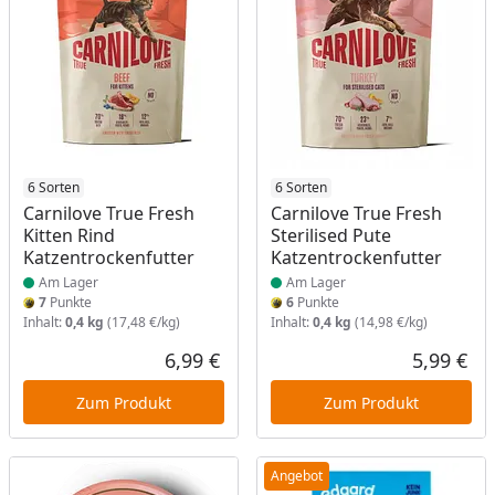
Produkt am Lager
6 Sorten
Produkt am Lager
6 Sorten
Carnilove True Fresh
Carnilove True Fresh
Kitten Rind
Sterilised Pute
Katzentrockenfutter
Katzentrockenfutter
Am Lager
Am Lager
7
Punkte
6
Punkte
Inhalt:
0,4 kg
(17,48 €/kg)
Inhalt:
0,4 kg
(14,98 €/kg)
6,99 €
5,99 €
Aktueller Preis
Akt
Zum Produkt
Zum Produkt
Angebot