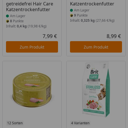
getreidefrei Hair Care
Katzentrockenfutter
Katzentrockenfutter
Am Lager
9
Punkte
Am Lager
Inhalt:
0,325 kg
(27,66 €/kg)
8
Punkte
Inhalt:
0,4 kg
(19,98 €/kg)
7,99 €
8,99 €
Aktueller Preis
Akt
Zum Produkt
Zum Produkt
Produkt am Lager
12 Sorten
Produkt am Lager
4 Varianten