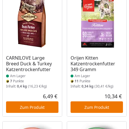
Produkt am Lager
Produkt am Lager
CARNILOVE Large
Orijen Kitten
Breed Duck & Turkey
Katzentrockenfutter
Katzentrockenfutter
349 Gramm
Am Lager
Am Lager
7
Punkte
11
Punkte
Inhalt:
0,4 kg
(16,23 €/kg)
Inhalt:
0,34 kg
(30,41 €/kg)
6,49 €
10,34 €
Aktueller Preis
Akt
Zum Produkt
Zum Produkt