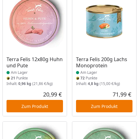
Produkt am Lager
Produkt am Lager
Terra Felis 12x80g Huhn
Terra Felis 200g Lachs
und Pute
Monoprotein
Am Lager
Am Lager
21
Punkte
72
Punkte
Inhalt:
0,96 kg
(21,86 €/kg)
Inhalt:
4,8 kg
(15,00 €/kg)
20,99 €
71,99 €
Aktueller Preis
Akt
Zum Produkt
Zum Produkt