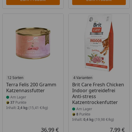
Produkt am Lager
12 Sorten
Produkt am Lager
4 Varianten
Terra Felis 200 Gramm
Brit Care Fresh Chicken
Katzennassfutter
Indoor getreidefrei
Anti-stress
Am Lager
Katzentrockenfutter
37
Punkte
Inhalt:
2,4 kg
(15,41 €/kg)
Am Lager
8
Punkte
Inhalt:
0,4 kg
(19,98 €/kg)
36,99 €
7,99 €