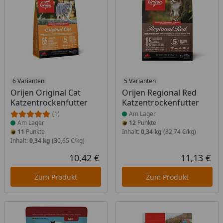
Produkt am Lager
6 Varianten
Produkt am Lager
5 Varianten
Orijen Original Cat
Orijen Regional Red
Katzentrockenfutter
Katzentrockenfutter
(1)
Am Lager
Am Lager
12
Punkte
11
Punkte
Inhalt:
0,34 kg
(32,74 €/kg)
Inhalt:
0,34 kg
(30,65 €/kg)
10,42 €
11,13 €
Aktueller Preis
Akt
Zum Produkt
Zum Produkt