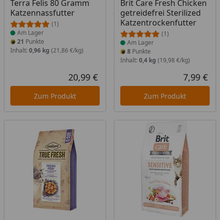
Terra Felis 80 Gramm
Brit Care Fresh Chicken
Katzennassfutter
getreidefrei Sterilized
Katzentrockenfutter
(1)
Am Lager
(1)
21
Punkte
Am Lager
Inhalt:
0,96 kg
(21,86 €/kg)
8
Punkte
Inhalt:
0,4 kg
(19,98 €/kg)
20,99 €
7,99 €
Aktueller Preis
Akt
Zum Produkt
Zum Produkt