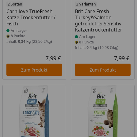
Produkt am Lager
2 Sorten
Produkt am Lager
3 Varianten
Carnilove TrueFresh
Brit Care Fresh
Katze Trockenfutter /
Turkey&Salmon
Fisch
getreidefrei Sensitiv
Katzentrockenfutter
Am Lager
8
Punkte
Am Lager
Inhalt:
0,34 kg
(23,50 €/kg)
8
Punkte
Inhalt:
0,4 kg
(19,98 €/kg)
7,99 €
7,99 €
Aktueller Preis
Akt
Zum Produkt
Zum Produkt