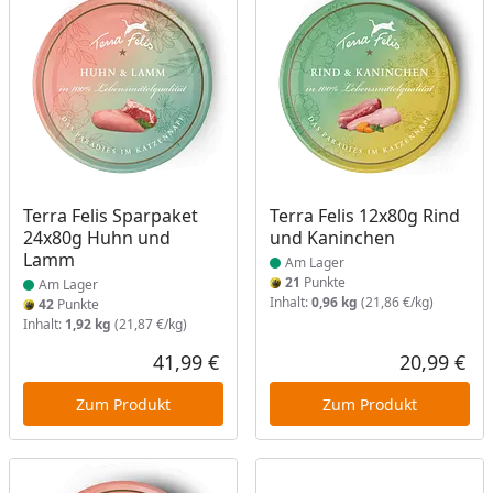
Produkt am Lager
Produkt am Lager
Terra Felis Sparpaket
Terra Felis 12x80g Rind
24x80g Huhn und
und Kaninchen
Lamm
Am Lager
21
Punkte
Am Lager
Inhalt:
0,96 kg
(21,86 €/kg)
42
Punkte
Inhalt:
1,92 kg
(21,87 €/kg)
41,99 €
20,99 €
Aktueller Preis
Akt
Zum Produkt
Zum Produkt