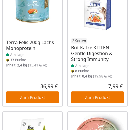
Produkt am Lager
Produkt am Lager
2 Sorten
Terra Felis 200g Lachs
Brit Katze KITTEN
Monoprotein
Gentle Digestion &
Am Lager
Strong Immunity
37
Punkte
Inhalt:
2,4 kg
(15,41 €/kg)
Am Lager
8
Punkte
Inhalt:
0,4 kg
(19,98 €/kg)
36,99 €
7,99 €
Aktueller Preis
Akt
Zum Produkt
Zum Produkt