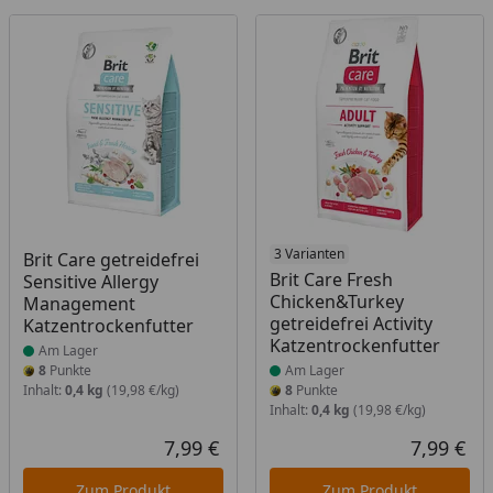
Produkt am Lager
Produkt am Lager
3 Varianten
Brit Care getreidefrei
Brit Care Fresh
Sensitive Allergy
Chicken&Turkey
Management
getreidefrei Activity
Katzentrockenfutter
Katzentrockenfutter
Am Lager
8
Punkte
Am Lager
Inhalt:
0,4 kg
(19,98 €/kg)
8
Punkte
Inhalt:
0,4 kg
(19,98 €/kg)
7,99 €
7,99 €
Aktueller Preis
Akt
Zum Produkt
Zum Produkt