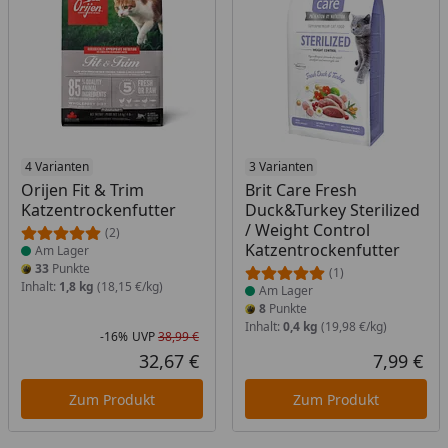
Produkt am Lager
4 Varianten
Produkt am Lager
3 Varianten
Orijen Fit & Trim
Brit Care Fresh
Katzentrockenfutter
Duck&Turkey Sterilized
/ Weight Control
(2)
Katzentrockenfutter
Am Lager
33
Punkte
(1)
Inhalt:
1,8 kg
(18,15 €/kg)
Am Lager
8
Punkte
Inhalt:
0,4 kg
(19,98 €/kg)
-16%
UVP
38,99 €
Rabatt in Prozent
Ursprünglicher Preis
32,67 €
7,99 €
Aktueller Preis
Akt
Zum Produkt
Zum Produkt