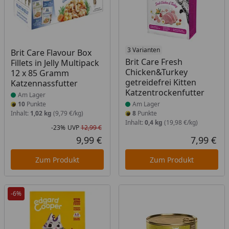
Produkt am Lager
Produkt am Lager
3 Varianten
Brit Care Flavour Box
Brit Care Fresh
Fillets in Jelly Multipack
Chicken&Turkey
12 x 85 Gramm
getreidefrei Kitten
Katzennassfutter
Katzentrockenfutter
Am Lager
10
Punkte
Am Lager
Inhalt:
1,02 kg
(9,79 €/kg)
8
Punkte
Inhalt:
0,4 kg
(19,98 €/kg)
-23%
UVP
12,99 €
Rabatt in Prozent
Ursprünglicher Preis
9,99 €
7,99 €
Aktueller Preis
Akt
Zum Produkt
Zum Produkt
-6%