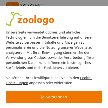
ZOOLOGO-App
Öffnen
Banner schließen
ZOOLOGO
kostenlos - Im App Store
Alle Produkte
Mein Konto
Wunschl
Eink
Unsere Seite verwendet Cookies und ähnliche
4,74
/ 5
Suchen
Technologien, um die Benutzererfahrung auf unserer
Website zu verbessern, Inhalte und Anzeigen zu
personalisieren und die Nutzung unserer Website zu
analysieren. Mit Ihrer Einwilligung stimmen Sie der
Verwendung von Cookies sowie der Verarbeitung Ihrer
persönlichen Daten zu, um Ihnen ein bestmögliches
Surferlebnis und mehr Funktionen zu bieten.
Sie können Ihre Einwilligung jederzeit in den
Cookie-
Einstellungen
anpassen oder widerrufen.
Getreidefreies Katzenfutter
Ja, verstanden
Katze
Katzenfutter
Getreidefreies Katzenfutter