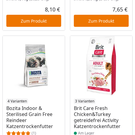
8,10 €
7,65 €
Aktueller Preis
Akt
Zum Produkt
Zum Produkt
Produkt am Lager
4 Varianten
Produkt am Lager
3 Varianten
Bozita Indoor &
Brit Care Fresh
Sterilised Grain Free
Chicken&Turkey
Reindeer
getreidefrei Activity
Katzentrockenfutter
Katzentrockenfutter
(1)
Am Lager