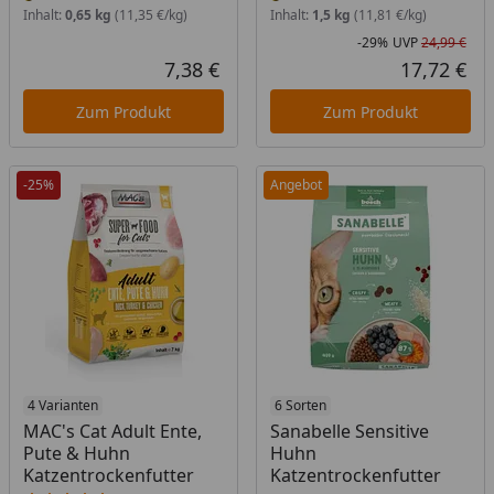
Inhalt:
0,65 kg
(11,35 €/kg)
Inhalt:
1,5 kg
(11,81 €/kg)
-29%
UVP
24,99 €
Rab
Urs
7,38 €
17,72 €
Aktueller Preis
Akt
Zum Produkt
Zum Produkt
-25%
Angebot
Produkt am Lager
4 Varianten
Produkt am Lager
6 Sorten
MAC's Cat Adult Ente,
Sanabelle Sensitive
Pute & Huhn
Huhn
Katzentrockenfutter
Katzentrockenfutter