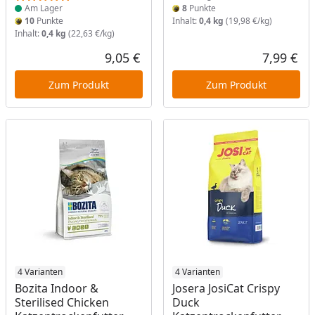
Am Lager
8
Punkte
10
Punkte
Inhalt:
0,4 kg
(19,98 €/kg)
Inhalt:
0,4 kg
(22,63 €/kg)
9,05 €
7,99 €
Aktueller Preis
Akt
Zum Produkt
Zum Produkt
Produkt am Lager
4 Varianten
Produkt am Lager
4 Varianten
Bozita Indoor &
Josera JosiCat Crispy
Sterilised Chicken
Duck