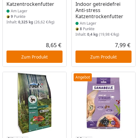
Katzentrockenfutter
Indoor getreidefrei
Anti-stress
Am Lager
Katzentrockenfutter
9
Punkte
Inhalt:
0,325 kg
(26,62 €/kg)
Am Lager
8
Punkte
Inhalt:
0,4 kg
(19,98 €/kg)
8,65 €
7,99 €
Aktueller Preis
Akt
Zum Produkt
Zum Produkt
Angebot