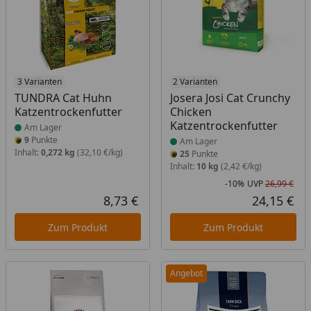
Produkt am Lager
3 Varianten
Produkt am Lager
2 Varianten
TUNDRA Cat Huhn
Josera Josi Cat Crunchy
Katzentrockenfutter
Chicken
Katzentrockenfutter
Am Lager
9
Punkte
Am Lager
Inhalt:
0,272 kg
(32,10 €/kg)
25
Punkte
Inhalt:
10 kg
(2,42 €/kg)
-10%
UVP
26,99 €
Rab
Urs
8,73 €
24,15 €
Aktueller Preis
Akt
Zum Produkt
Zum Produkt
Angebot