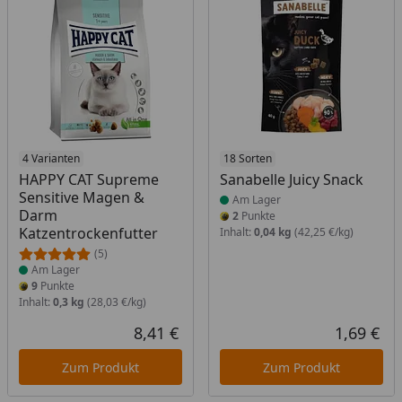
Produkt am Lager
4 Varianten
Produkt am Lager
18 Sorten
HAPPY CAT Supreme
Sanabelle Juicy Snack
Sensitive Magen &
Am Lager
Darm
2
Punkte
Katzentrockenfutter
Inhalt:
0,04 kg
(42,25 €/kg)
(5)
Am Lager
9
Punkte
Inhalt:
0,3 kg
(28,03 €/kg)
8,41 €
1,69 €
Aktueller Preis
Akt
Zum Produkt
Zum Produkt