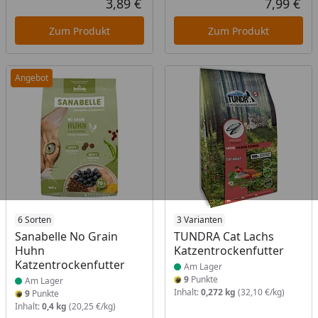
3,89 €
7,99 €
Aktueller Preis
Akt
Zum Produkt
Zum Produkt
Angebot
Produkt am Lager
6 Sorten
Produkt am Lager
3 Varianten
Sanabelle No Grain
TUNDRA Cat Lachs
Huhn
Katzentrockenfutter
Katzentrockenfutter
Am Lager
9
Punkte
Am Lager
Inhalt:
0,272 kg
(32,10 €/kg)
9
Punkte
Inhalt:
0,4 kg
(20,25 €/kg)