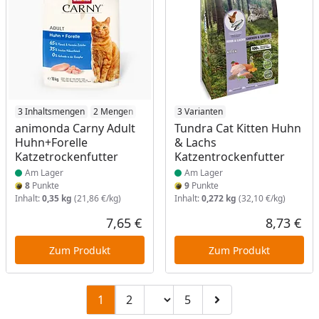
Produkt am Lager
3 Inhaltsmengen
2 Mengen
Produkt am Lager
3 Varianten
animonda Carny Adult
Tundra Cat Kitten Huhn
Huhn+Forelle
& Lachs
Katzetrockenfutter
Katzentrockenfutter
Am Lager
Am Lager
8
Punkte
9
Punkte
Inhalt:
0,35 kg
(21,86 €/kg)
Inhalt:
0,272 kg
(32,10 €/kg)
7,65 €
8,73 €
Aktueller Preis
Akt
Zum Produkt
Zum Produkt
Seitenzahl ändern
1
2
5
Zu Seite 2
Zu Seite 5
Zur nächsten Seite