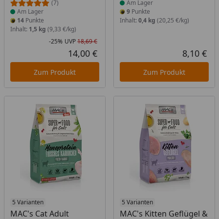
(7)
Am Lager
Am Lager
9
Punkte
14
Punkte
Inhalt:
0,4 kg
(20,25 €/kg)
Inhalt:
1,5 kg
(9,33 €/kg)
-25%
UVP
18,69 €
Rabatt in Prozent
Ursprünglicher Preis
14,00 €
8,10 €
Aktueller Preis
Akt
Zum Produkt
Zum Produkt
Produkt am Lager
5 Varianten
Produkt am Lager
5 Varianten
MAC's Cat Adult
MAC's Kitten Geflügel &