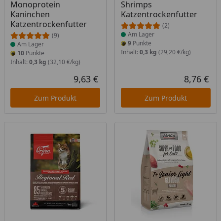
Monoprotein
Shrimps
Kaninchen
Katzentrockenfutter
Katzentrockenfutter
(2)
Am Lager
(9)
9
Punkte
Am Lager
Inhalt:
0,3 kg
(29,20 €/kg)
10
Punkte
Inhalt:
0,3 kg
(32,10 €/kg)
9,63 €
8,76 €
Aktueller Preis
Akt
Zum Produkt
Zum Produkt