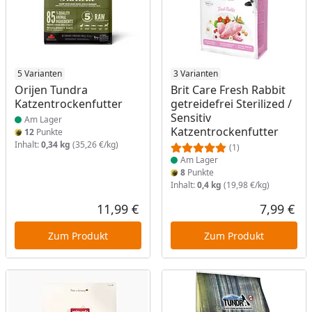
Produkt am Lager
5 Varianten
Produkt am Lager
3 Varianten
Orijen Tundra
Brit Care Fresh Rabbit
Katzentrockenfutter
getreidefrei Sterilized /
Sensitiv
Am Lager
Katzentrockenfutter
12
Punkte
Inhalt:
0,34 kg
(35,26 €/kg)
(1)
Am Lager
8
Punkte
Inhalt:
0,4 kg
(19,98 €/kg)
11,99 €
7,99 €
Aktueller Preis
Akt
Zum Produkt
Zum Produkt