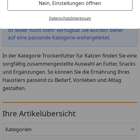
Startseite
Nein, Einstellungen öffnen
Das von Ihnen gesuchte Produkt "CARNILOVE
Datenschutz
Impressum
Sterilised Fresh Carp & Trout Katzentrockenfutter"
ist leider nicht mehr verfügbar. Sie wurden daher
auf eine passende Kategorie weitergeleitet.
In der Kategorie Trockenfutter für Katzen finden Sie eine
sorgfältig zusammengestellte Auswahl an Futter, Snacks
und Ergänzungen. So können Sie die Ernährung Ihres
Haustiers passend zu Bedarf, Vorlieben und Alltag
gestalten.
Ihre Artikelübersicht
Kategorien