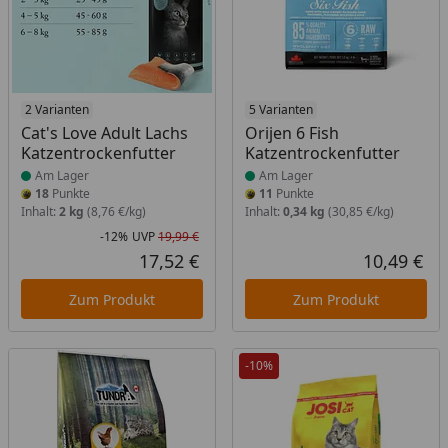
Produkt am Lager
2 Varianten
Produkt am Lager
5 Varianten
Cat's Love Adult Lachs
Orijen 6 Fish
Katzentrockenfutter
Katzentrockenfutter
Am Lager
Am Lager
18
Punkte
11
Punkte
Inhalt:
2 kg
(8,76 €/kg)
Inhalt:
0,34 kg
(30,85 €/kg)
-12%
UVP
19,99 €
Rabatt in Prozent
Ursprünglicher Preis
17,52 €
10,49 €
Aktueller Preis
Akt
Zum Produkt
Zum Produkt
-10%