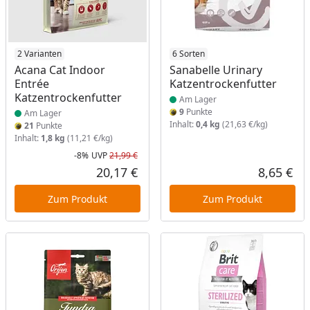
Produkt am Lager
2 Varianten
Produkt am Lager
6 Sorten
Acana Cat Indoor
Sanabelle Urinary
Entrée
Katzentrockenfutter
Katzentrockenfutter
Am Lager
9
Punkte
Am Lager
Inhalt:
0,4 kg
(21,63 €/kg)
21
Punkte
Inhalt:
1,8 kg
(11,21 €/kg)
-8%
UVP
21,99 €
Rabatt in Prozent
Ursprünglicher Preis
20,17 €
8,65 €
Aktueller Preis
Akt
Zum Produkt
Zum Produkt