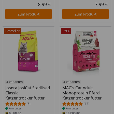
8,99 €
7,99 €
Aktueller Preis
Akt
Zum Produkt
Zum Produkt
Bestseller
-29%
Produkt am Lager
4 Varianten
Produkt am Lager
4 Varianten
Josera JosiCat Sterilised
MAC's Cat Adult
Classic
Monoprotein Pferd
Katzentrockenfutter
Katzentrockenfutter
(5)
(17)
Am Lager
Am Lager
8
Punkte
18
Punkte