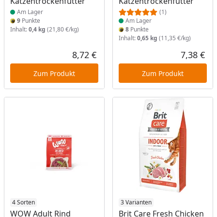
Katzentrockenfutter
Katzentrockenfutter
Am Lager
(1)
9
Punkte
Am Lager
Inhalt:
0,4 kg
(21,80 €/kg)
8
Punkte
Inhalt:
0,65 kg
(11,35 €/kg)
8,72 €
7,38 €
Aktueller Preis
Akt
Zum Produkt
Zum Produkt
Produkt am Lager
4 Sorten
Produkt am Lager
3 Varianten
WOW Adult Rind
Brit Care Fresh Chicken