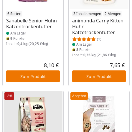
Produkt am Lager
6 Sorten
Produkt am Lager
3 Inhaltsmengen
2 Mengen
Sanabelle Senior Huhn
animonda Carny Kitten
Katzentrockenfutter
Huhn
Katzetrockenfutter
Am Lager
9
Punkte
(1)
Inhalt:
0,4 kg
(20,25 €/kg)
Am Lager
8
Punkte
Inhalt:
0,35 kg
(21,86 €/kg)
8,10 €
7,65 €
Aktueller Preis
Akt
Zum Produkt
Zum Produkt
-8%
Angebot