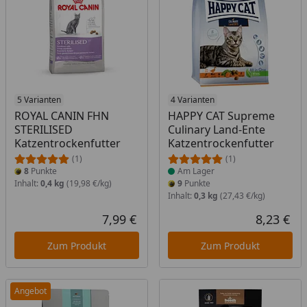
5 Varianten
Produkt am Lager
4 Varianten
ROYAL CANIN FHN
HAPPY CAT Supreme
STERILISED
Culinary Land-Ente
Katzentrockenfutter
Katzentrockenfutter
(1)
(1)
8
Punkte
Am Lager
Inhalt:
0,4 kg
(19,98 €/kg)
9
Punkte
Inhalt:
0,3 kg
(27,43 €/kg)
7,99 €
8,23 €
Aktueller Preis
Akt
Zum Produkt
Zum Produkt
Angebot