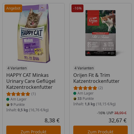
Angebot
-16%
Produkt am Lager
4 Varianten
Produkt am Lager
4 Varianten
HAPPY CAT Minkas
Orijen Fit & Trim
Urinary Care Geflügel
Katzentrockenfutter
Katzentrockenfutter
(2)
Am Lager
(1)
33
Punkte
Am Lager
Inhalt:
1,8 kg
(18,15 €/kg)
9
Punkte
Inhalt:
0,5 kg
(16,76 €/kg)
-16%
UVP
38,99 €
Rab
Urs
8,38 €
32,67 €
Aktueller Preis
Akt
Zum Produkt
Zum Produkt