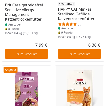
Produkt am Lager
Produkt am Lager
4 Varianten
Brit Care getreidefrei
HAPPY CAT Minkas
Sensitive Allergy
Sterilised Geflügel
Management
Katzentrockenfutter
Katzentrockenfutter
(3)
Am Lager
Am Lager
8
Punkte
9
Punkte
Inhalt:
0,4 kg
(19,98 €/kg)
Inhalt:
0,5 kg
(16,76 €/kg)
7,99 €
8,38 €
Aktueller Preis
Akt
Zum Produkt
Zum Produkt
Angebot