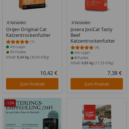
Produkt am Lager
6 Varianten
Produkt am Lager
4 Varianten
Orijen Original Cat
Josera JosiCat Tasty
Katzentrockenfutter
Beef
Katzentrockenfutter
(1)
Am Lager
(4)
11
Punkte
Am Lager
Inhalt:
0,34 kg
(30,65 €/kg)
8
Punkte
Inhalt:
0,65 kg
(11,35 €/kg)
10,42 €
7,38 €
Aktueller Preis
Akt
Zum Produkt
Zum Produkt
-12%