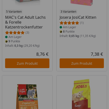
Produkt am Lager
5 Varianten
Produkt am Lager
3 Varianten
MAC's Cat Adult Lachs
Josera JosiCat Kitten
& Forelle
(1)
Katzentrockenfutter
Am Lager
8
Punkte
(3)
Inhalt:
0,65 kg
(11,35 €/kg)
Am Lager
9
Punkte
Inhalt:
0,3 kg
(29,20 €/kg)
8,76 €
7,38 €
Aktueller Preis
Akt
Zum Produkt
Zum Produkt