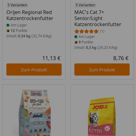
Produkt am Lager
5 Varianten
Produkt am Lager
5 Varianten
Orijen Regional Red
MAC's Cat 7+
Katzentrockenfutter
Senior/Light
Katzentrockenfutter
Am Lager
12
Punkte
(1)
Inhalt:
0,34 kg
(32,74 €/kg)
Am Lager
9
Punkte
Inhalt:
0,3 kg
(29,20 €/kg)
11,13 €
8,76 €
Aktueller Preis
Akt
Zum Produkt
Zum Produkt