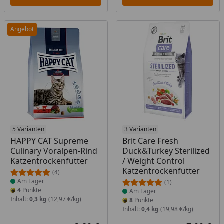
Angebot
Produkt am Lager
5 Varianten
Produkt am Lager
3 Varianten
HAPPY CAT Supreme
Brit Care Fresh
Culinary Voralpen-Rind
Duck&Turkey Sterilized
Katzentrockenfutter
/ Weight Control
Katzentrockenfutter
(4)
Am Lager
(1)
4
Punkte
Am Lager
Inhalt:
0,3 kg
(12,97 €/kg)
8
Punkte
Inhalt:
0,4 kg
(19,98 €/kg)