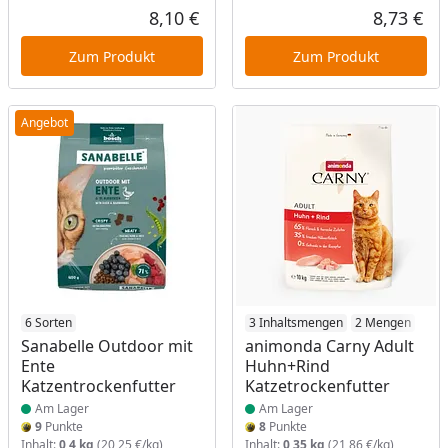
8,10 €
8,73 €
Aktueller Preis
Akt
Zum Produkt
Zum Produkt
Angebot
Produkt am Lager
6 Sorten
Produkt am Lager
3 Inhaltsmengen
2 Mengen
Sanabelle Outdoor mit
animonda Carny Adult
Ente
Huhn+Rind
Katzentrockenfutter
Katzetrockenfutter
Am Lager
Am Lager
9
Punkte
8
Punkte
Inhalt:
0,4 kg
(20,25 €/kg)
Inhalt:
0,35 kg
(21,86 €/kg)