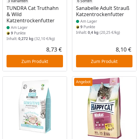
Produkt am Lager
3 Varianten
Produkt am Lager
6 Sorten
TUNDRA Cat Truthahn
Sanabelle Adult Strauß
& Wild
Katzentrockenfutter
Katzentrockenfutter
Am Lager
9
Punkte
Am Lager
Inhalt:
0,4 kg
(20,25 €/kg)
9
Punkte
Inhalt:
0,272 kg
(32,10 €/kg)
8,73 €
8,10 €
Aktueller Preis
Akt
Zum Produkt
Zum Produkt
Angebot