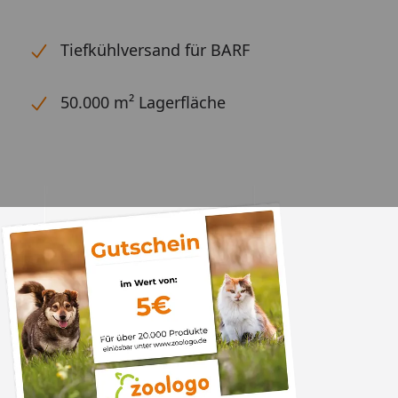
Tiefkühlversand für BARF
50.000 m² Lagerfläche