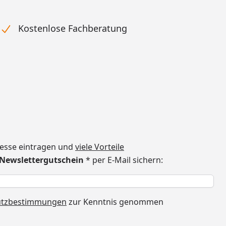
Kostenlose Fachberatung
dresse eintragen und
viele Vorteile
€ Newslettergutschein
* per E-Mail sichern:
h
utzbestimmungen
zur Kenntnis genommen