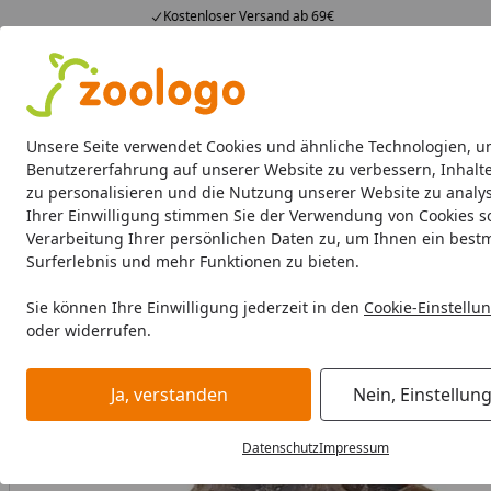
Kostenloser Versand ab 69€
4,74
/ 5
23.587 Bewertungen
Alle Produkte
Angebote
Neuheiten
Sommerhits
Alle Produkte
Unsere Seite verwendet Cookies und ähnliche Technologien, u
Benutzererfahrung auf unserer Website zu verbessern, Inhalt
zu personalisieren und die Nutzung unserer Website zu analys
Hund
Hundefutter
Hundenäpfe & Co
Hundeschl
Ihrer Einwilligung stimmen Sie der Verwendung von Cookies s
Verarbeitung Ihrer persönlichen Daten zu, um Ihnen ein best
Hund
Hundefutter
BARF & Frostfutter
Kauartikel & Sn
Surferlebnis und mehr Funktionen zu bieten.
Startseite
Sie können Ihre Einwilligung jederzeit in den
Cookie-Einstellu
oder widerrufen.
Ja, verstanden
Nein, Einstellun
Datenschutz
Impressum