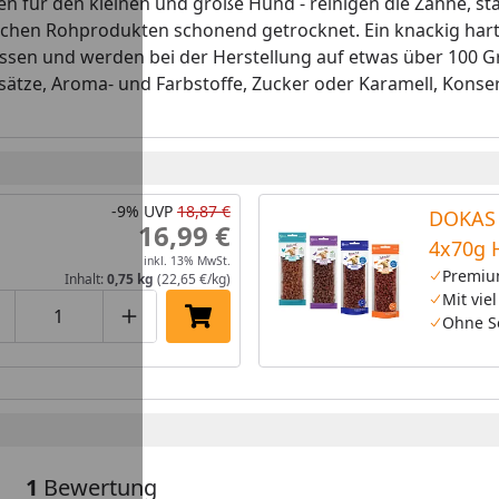
 für den kleinen und große Hund - reinigen die Zähne, st
chen Rohprodukten schonend getrocknet. Ein knackig hart
assen und werden bei der Herstellung auf etwas über 100 Gr
tze, Aroma- und Farbstoffe, Zucker oder Karamell, Konserv
-9%
UVP
18,87 €
DOKAS 
16,99 €
4x70g 
inkl. 13% MwSt.
Premiu
Inhalt:
0,75 kg
(22,65 €/kg)
Mit viel
Ohne S
roduktmenge um eins verringern
Produktmenge manuell eingeben
Produktmenge um eins erhöhen
In den Einkaufswagen legen
1
Bewertung