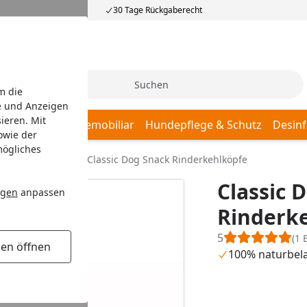
30 Tage Rückgaberecht
Suche
m die
e und Anzeigen
ieren. Mit
afplätze
Hundemobiliar
Hundepflege & Schutz
Desinf
owie der
mögliches
acks
Kauartikel
Classic Dog Snack Rinderkehlköpfe
Classic 
ngen
anpassen
Rinderk
5
(1 
gen öffnen
100% naturbel