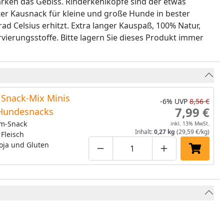
ärken das Gebiss. Rinderkehlköpfe sind der etwas
er Kausnack für kleine und große Hunde in bester
ad Celsius erhitzt. Extra langer Kauspaß, 100% Natur,
ierungsstoffe. Bitte lagern Sie dieses Produkt immer
Snack-Mix Minis
-6%
UVP
8,56 €
7,99 €
Hundesnacks
m-Snack
inkl. 13% MwSt.
Inhalt:
0,27 kg
(29,59 €/kg)
 Fleisch
oja und Gluten
Produktmenge um eins verringe
Produktmenge manuell
Produktmenge 
In den 