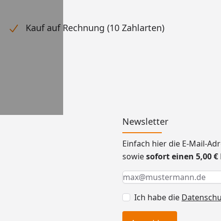
Kauf auf Rechnung (10 Zahlarten)
Newsletter
Einfach hier die E-Mail-A
sowie
sofort einen 5,00 
Keine Eingabe erforderlic
Eingabe erforderlich
E-Mail *
Ich habe die
Datensch