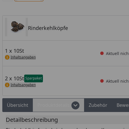
Rinderkehlköpfe
1 x 10St
Aktuell nich
Inhaltsangaben
2 x 10St
Sparpaket
Aktuell nich
Inhaltsangaben
Übersicht
Produktdetails
Zubehör
Bewe
Detailbeschreibung