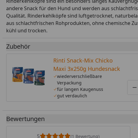
Rinderkehlköpfe sind ein besonders langes Kauvergnügen
andere Snack für den Hund und werden aus schlachtfris
Qualität. Rinderkehlköpfe sind luftgetrocknet, naturbel
aus schlachtfrischen Rohprodukten, ohne chemische Zusä
kühl und trocken.
Zubehör
Rinti Snack-Mix Chicko
Maxi 3x250g Hundesnack
wiederverschließbare
Verpackung
für langen Kaugenuss
P
gut verdaulich
Bewertungen
5
(1 Bewertung)