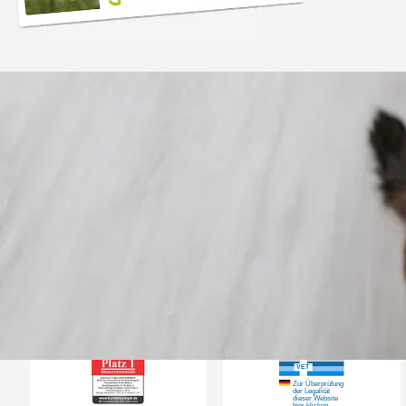
Trusted Shops
„Gute Erfahru
Zoologo,schnelle Lie
top“
4,74
/ 5
31.07.202
23.587 Bewertungen
Auszeichnungen