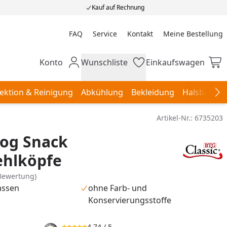
Kauf auf Rechnung
FAQ
Service
Kontakt
Meine Bestellung
Meine Bestellung
Konto
Wunschliste
Einkaufswagen
Mein Konto
Wunschliste
Einkaufswagen
ektion & Reinigung
Abkühlung
Bekleidung
Halsbänder,
Na
Artikel-Nr.:
6735203
Dog Snack
ehlköpfe
Bewertung)
assen
ohne Farb- und
Konservierungsstoffe
4,74
/ 5