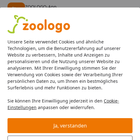
ZOOLOGO-App
Öffnen
Banner schließen
ZOOLOGO
kostenlos - Im App Store
Alle Produkte
Mein Konto
Wunschl
Eink
Unsere Seite verwendet Cookies und ähnliche
4,73
/ 5
Suchen
Technologien, um die Benutzererfahrung auf unserer
Website zu verbessern, Inhalte und Anzeigen zu
personalisieren und die Nutzung unserer Website zu
Hund
Hundefutter
Snacks
Corwex Trainingswürfel Pf
Startseite
analysieren. Mit Ihrer Einwilligung stimmen Sie der
Corwex Trainingswürfel Pferd 500g
Verwendung von Cookies sowie der Verarbeitung Ihrer
persönlichen Daten zu, um Ihnen ein bestmögliches
Hundesnack
Surferlebnis und mehr Funktionen zu bieten.
Sie können Ihre Einwilligung jederzeit in den
Cookie-
Einstellungen
anpassen oder widerrufen.
Ja, verstanden