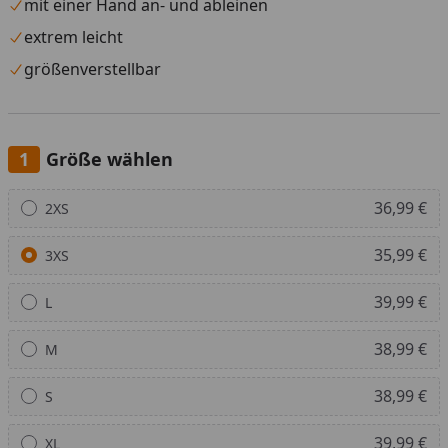
mit einer Hand an- und ableinen
extrem leicht
größenverstellbar
Größe wählen
Alle anzeigen (7)
36,99 €
2XS
35,99 €
3XS
39,99 €
L
38,99 €
M
38,99 €
S
39,99 €
XL