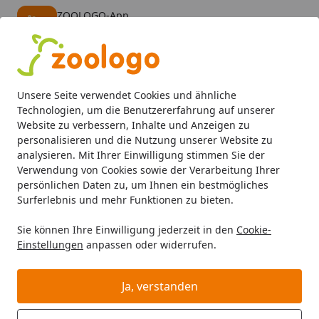
ZOOLOGO-App
Öffnen
Banner schließen
ZOOLOGO
kostenlos - Im App Store
Alle Produkte
Mein Konto
Wunschl
Eink
Unsere Seite verwendet Cookies und ähnliche
4,74
/ 5
Suchen
Technologien, um die Benutzererfahrung auf unserer
Website zu verbessern, Inhalte und Anzeigen zu
personalisieren und die Nutzung unserer Website zu
Hund
Halsbänder, Leinen & Geschirr
Geschirr
Curli C
Startseite
analysieren. Mit Ihrer Einwilligung stimmen Sie der
Curli Clasp Vest Geschirr Merino rot
Verwendung von Cookies sowie der Verarbeitung Ihrer
persönlichen Daten zu, um Ihnen ein bestmögliches
Hundegeschirr
Surferlebnis und mehr Funktionen zu bieten.
Sie können Ihre Einwilligung jederzeit in den
Cookie-
Einstellungen
anpassen oder widerrufen.
Ja, verstanden