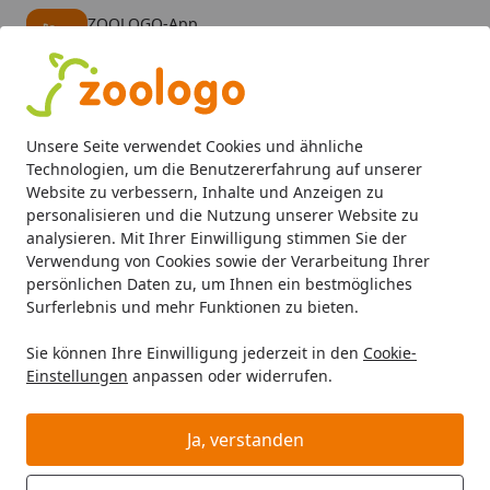
ZOOLOGO-App
Öffnen
Banner schließen
ZOOLOGO
kostenlos - Im App Store
Alle Produkte
Mein Konto
Wunschl
Eink
Unsere Seite verwendet Cookies und ähnliche
4,73
/ 5
Suchen
Technologien, um die Benutzererfahrung auf unserer
Website zu verbessern, Inhalte und Anzeigen zu
personalisieren und die Nutzung unserer Website zu
Hund
Hundefutter
BARF & Frostfutter
Kauartikel & Sn
Startseite
analysieren. Mit Ihrer Einwilligung stimmen Sie der
DeliBest 200 Gramm
Verwendung von Cookies sowie der Verarbeitung Ihrer
persönlichen Daten zu, um Ihnen ein bestmögliches
Hundekauartikel
Surferlebnis und mehr Funktionen zu bieten.
Sie können Ihre Einwilligung jederzeit in den
Cookie-
Einstellungen
anpassen oder widerrufen.
Ja, verstanden