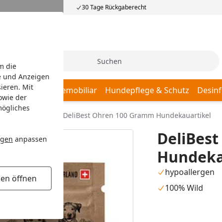
30 Tage Rückgaberecht
Suche
m die
e und Anzeigen
ieren. Mit
afplätze
Hundemobiliar
Hundepflege & Schutz
Desinf
owie der
mögliches
acks
Kauartikel
DeliBest Ohren 100 Gramm Hundekauartikel
DeliBes
ngen
anpassen
Hundeka
hypoallergen
gen öffnen
100% Wild