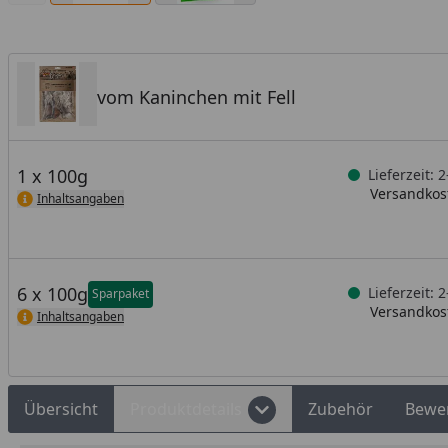
vom Kaninchen mit Fell
1 x 100g
Lieferzeit: 
Versandkost
Inhaltsangaben
6 x 100g
Lieferzeit: 
Sparpaket
Versandkost
Inhaltsangaben
Übersicht
Produktdetails
Zubehör
Bewe