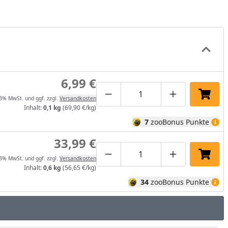
6,99 €
Produktmenge um eins verrin
Produktmenge manuel
Produktmenge
In de
13% MwSt. und ggf. zzgl.
Versandkosten
Inhalt:
0,1 kg
(69,90 €/kg)
7
zooBonus Punkte
33,99 €
Produktmenge um eins verrin
Produktmenge manuel
Produktmenge
In de
13% MwSt. und ggf. zzgl.
Versandkosten
Inhalt:
0,6 kg
(56,65 €/kg)
34
zooBonus Punkte