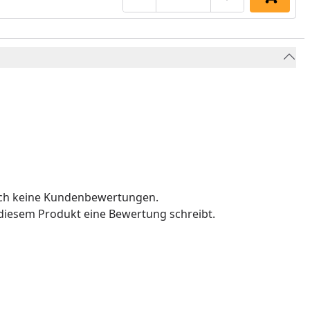
Produktmenge um eins verringe
Produktmenge manuell
Produktmenge 
In den 
och keine Kundenbewertungen.
u diesem Produkt eine Bewertung schreibt.