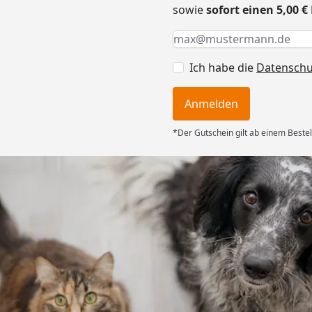
sowie
sofort einen 5,00 
Keine Eingabe erforderlic
Eingabe erforderlich
E-Mail *
Ich habe die
Datensch
Anmelden
*Der Gutschein gilt ab einem Bestel
Versand
ng mit
ferung, alles
6