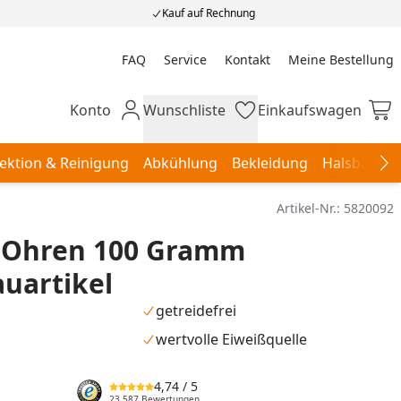
Kauf auf Rechnung
FAQ
Service
Kontakt
Meine Bestellung
Meine Bestellung
Konto
Wunschliste
Einkaufswagen
Mein Konto
Wunschliste
Einkaufswagen
ektion & Reinigung
Abkühlung
Bekleidung
Halsbänder,
Na
Artikel-Nr.:
5820092
t Ohren 100 Gramm
uartikel
getreidefrei
wertvolle Eiweißquelle
4,74
/ 5
23.587 Bewertungen