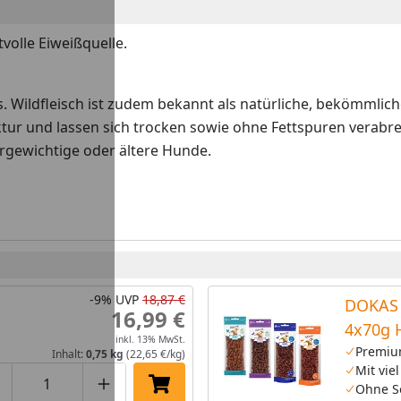
volle Eiweißquelle.
. Wildfleisch ist zudem bekannt als natürliche, bekömmlich
uktur und lassen sich trocken sowie ohne Fettspuren verabr
rgewichtige oder ältere Hunde.
-9%
UVP
18,87 €
DOKAS 
16,99 €
4x70g 
inkl. 13% MwSt.
Premiu
Inhalt:
0,75 kg
(22,65 €/kg)
Mit viel
Ohne S
roduktmenge um eins verringern
Produktmenge manuell eingeben
Produktmenge um eins erhöhen
In den Einkaufswagen legen