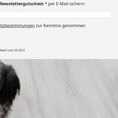
€ Newslettergutschein
* per E-Mail sichern:
h
utzbestimmungen
zur Kenntnis genommen
lwert von 50,00 €