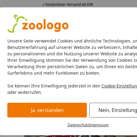
Kostenloser Versand ab 69€
4,74
/ 5
23.587 Bewertungen
Alle Produkte
Angebote
Neuheiten
Sommerhits
Alle Produkte
Unsere Seite verwendet Cookies und ähnliche Technologien, u
Benutzererfahrung auf unserer Website zu verbessern, Inhalt
zu personalisieren und die Nutzung unserer Website zu analys
Hund
Hundefutter
Hundenäpfe & Co
Hundeschl
Ihrer Einwilligung stimmen Sie der Verwendung von Cookies s
Verarbeitung Ihrer persönlichen Daten zu, um Ihnen ein best
Hund
Hundefutter
BARF & Frostfutter
Kauartikel & Sn
Surferlebnis und mehr Funktionen zu bieten.
Startseite
Sie können Ihre Einwilligung jederzeit in den
Cookie-Einstellu
oder widerrufen.
Ja, verstanden
Nein, Einstellun
Datenschutz
Impressum