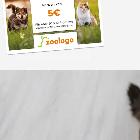
Trusted Shops
„Gute Erfahru
Zoologo,schnelle Lie
top“
4,74
/ 5
31.07.202
23.587 Bewertungen