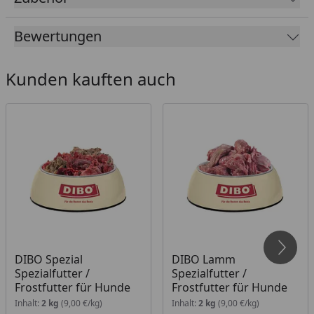
ohne Konservierungsstoffe
Bewertungen
ohne Zucker oder Karamell
hergestellt in Deutschland
Kunden kauften auch
Bitte beachten Sie folgende Lieferhinweise:
Die Lieferzeit beträgt 1-6 Werktage, abhängig vom
Bestelltag.
Die Lieferung von Frostfutter erfolgt separat mit
DPD aus einem Tiefkühllager.
Versandtage sind Montag bis Mittwoch, außer an
Feiertagen.
Versand nur innerhalb Deutschland und
Österreich..
DIBO Spezial
DIBO Lamm
Spezialfutter /
Spezialfutter /
Die Lieferung muss beim ersten Zustellversuch
Frostfutter für Hunde
Frostfutter für Hunde
sofort angenommen werden.
Inhalt:
2 kg
(9,00 €/kg)
Inhalt:
2 kg
(9,00 €/kg)