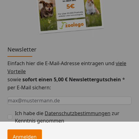
Newsletter
Einfach hier die E-Mail-Adresse eintragen und
viele
Vorteile
sowie
sofort einen 5,00 € Newslettergutschein
*
per E-Mail sichern:
Keine Eingabe erforderlich
Eingabe erforderlich
E-Mail *
Ich habe die
Datenschutzbestimmungen
zur
Kenntnis genommen
Anmelden