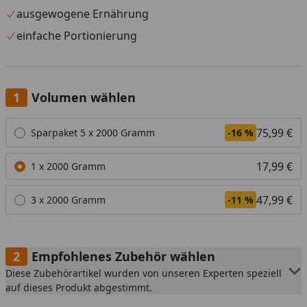
Feiertagen.
ausgewogene Ernährung
Versand nur innerhalb Deutschland und Österreich.
einfache Portionierung
Die Lieferung muss beim ersten Zustellversuch sofort
angenommen werden.
Eine Anlieferung an eine Packstation ist nicht möglich.
Volumen wählen
Widerrufs- und Rückgaberecht ist für dieses Produkt
Alle anzeigen (3)
75,99 €
Sparpaket 5 x 2000 Gramm
-16 %
nicht gültig.
17,99 €
1 x 2000 Gramm
47,99 €
3 x 2000 Gramm
-11 %
Empfohlenes Zubehör wählen
Diese Zubehörartikel wurden von unseren Experten speziell
auf dieses Produkt abgestimmt.