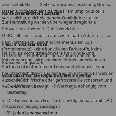
zum Detail. Hier ist Seitz kompromisslos streng. Nur so
lassen sich täglich einzigartige Premiumprodukte in
Keine zweifelhaften Zutaten
verlässlicher, gleichbleibender Qualität herstellen.
Zur Herstellung werden überwiegend regionale
Rohwaren verwendet. Dabei verzichtet
DIBO selbstverständlich auf zweifelhafte Zutaten – also,
kein Formfleisch, kein Knochenmehl, kein Soja
Fleisch höchster Güte
(Proteinersatz), keine künstlichen Farbstoffe, keine
Fleisch, als wichtigste Rohware für Hunde- und
Lockstoffe, keine künstlichen Aromen und keine
Katzennahrung, wird von langjährigen, anerkannten
Konservierungsstoffe.
Partnerschlachthöfen der Lebensmittelindustrie und
hauptsächlich direkt aus der Region bezogen. Es werden
Bitte beachten Sie folgende Lieferhinweise:
ausschließlich frische oder gefrostete Fleischsorten und
Die Lieferzeit beträgt 1-6 Werktage, abhängig vom
Innereien verarbeitet.
Bestelltag.
Die Lieferung von Frostfutter erfolgt separat mit DPD
Kurzbeschreibung ausklappen
aus einem Tiefkühllager.
für jeden Lebensabschnitt
Versandtage sind Montag bis Mittwoch, außer an