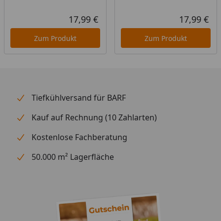
Eine Anlieferung an eine Packstation ist nicht
möglich.
17,99 €
17,99 €
Aktueller Preis
Akt
Widerrufs- und Rückgaberecht ist für dieses
Zum Produkt
Zum Produkt
Produkt nicht gültig.
Tiefkühlversand für BARF
Kauf auf Rechnung (10 Zahlarten)
Kostenlose Fachberatung
50.000 m² Lagerfläche