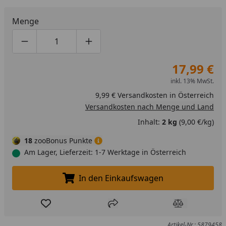
Menge
Produktmenge um eins verringern
Produktmenge manuell eingeben
Produktmenge um eins erhöhen
17,99 €
inkl. 13% MwSt.
9,99 € Versandkosten in Österreich
Versandkosten nach Menge und Land
Inhalt:
2 kg
(9,00 €/kg)
18
zooBonus Punkte
Am Lager, Lieferzeit: 1-7 Werktage in Österreich
In den Einkaufswagen
In den Einkaufswagen legen
Produkt zur Wunschliste hinzufügen
Teilen
Produkt Ver
Artikel-Nr.: 5879458