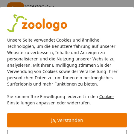
ZOOLOGO-App
Öffnen
Banner schließen
ZOOLOGO
kostenlos - Im App Store
Alle Produkte
Mein Konto
Wunschl
Eink
Unsere Seite verwendet Cookies und ähnliche
4,73
/ 5
Suchen
Technologien, um die Benutzererfahrung auf unserer
Website zu verbessern, Inhalte und Anzeigen zu
personalisieren und die Nutzung unserer Website zu
Hund
Hundefutter
BARF & Frostfutter
Muskelfleisch
Startseite
analysieren. Mit Ihrer Einwilligung stimmen Sie der
DIBO Aktiv Mix Spezialfutter /
Verwendung von Cookies sowie der Verarbeitung Ihrer
persönlichen Daten zu, um Ihnen ein bestmögliches
Frostfutter für Hunde
Surferlebnis und mehr Funktionen zu bieten.
4.7
(3 Bewertungen)
Sie können Ihre Einwilligung jederzeit in den
Cookie-
Einstellungen
anpassen oder widerrufen.
Ja, verstanden