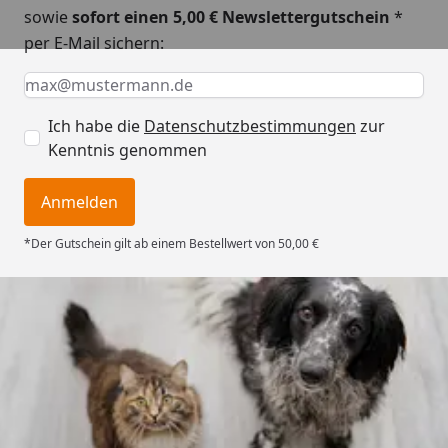
sowie
sofort einen 5,00 € Newslettergutschein
*
per E-Mail sichern:
Keine Eingabe erforderlich
Eingabe erforderlich
E-Mail *
Ich habe die
Datenschutzbestimmungen
zur
Kenntnis genommen
Anmelden
*Der Gutschein gilt ab einem Bestellwert von 50,00 €
Trusted Shops
4,74
/ 5