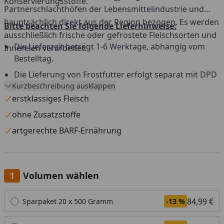
Konservierungsstoffe.
Partnerschlachthöfen der Lebensmittelindustrie und
hauptsächlich direkt aus der Region bezogen. Es werden
Bitte beachten Sie folgende Lieferhinweise:
ausschließlich frische oder gefrostete Fleischsorten und
Die Lieferzeit beträgt 1-6 Werktage, abhängig vom
Innereien verarbeitet.
Bestelltag.
Die Lieferung von Frostfutter erfolgt separat mit DPD
Kurzbeschreibung ausklappen
aus einem Tiefkühllager.
erstklassiges Fleisch
Versandtage sind Montag bis Mittwoch, außer an
Feiertagen.
ohne Zusatzstoffe
Versand nur innerhalb Deutschland und Österreich.
artgerechte BARF-Ernährung
Die Lieferung muss beim ersten Zustellversuch sofort
angenommen werden.
Eine Anlieferung an eine Packstation ist nicht möglich.
Volumen wählen
Widerrufs- und Rückgaberecht ist für dieses Produkt
Alle anzeigen (3)
84,99 €
Sparpaket 20 x 500 Gramm
-13 %
nicht gültig.