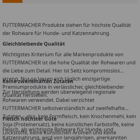
FUTTERMACHER Produkte stehen für höchste Qualität
der Rohware für Hunde- und Katzennahrung.
Gleichbleibende Qualität
Wichtigstes Kriterium für alle Markenprodukte von
FUTTERMACHER ist die hohe Qualität der Rohwaren und
die Liebe zum Detail. Hier ist Seitz kompromisslos
streng. Nur so lassen sich täglich einzigartige
Keine zweifelhaften Zutaten
Premiumprodukte in verlässlicher, gleichbleibender
Zur Herstellung werden überwiegend regionale
Qualität herstellen.
Rohwaren verwendet. Dabei verzichtet
FUTTERMACHER selbstverständlich auf zweifelhafte
Zutaten – also, kein Formfleisch, kein Knochenmehl, kein
Fleisch höchster Güte
Soja (Proteinersatz), keine künstlichen Farbstoffe, keine
Fleisch, als wichtigste Rohware für Hunde- und
Lockstoffe, keine künstlichen Aromen und keine
Katzennahrung, wird von langjährigen, anerkannten