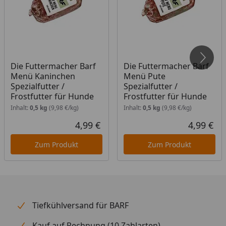
Produkt nicht gültig.
Die Futtermacher Barf
Die Futtermacher Barf
Menü Kaninchen
Menü Pute
Spezialfutter /
Spezialfutter /
Frostfutter für Hunde
Frostfutter für Hunde
Inhalt:
0,5 kg
(9,98 €/kg)
Inhalt:
0,5 kg
(9,98 €/kg)
4,99 €
4,99 €
Aktueller Preis
Akt
Zum Produkt
Zum Produkt
Tiefkühlversand für BARF
Kauf auf Rechnung (10 Zahlarten)