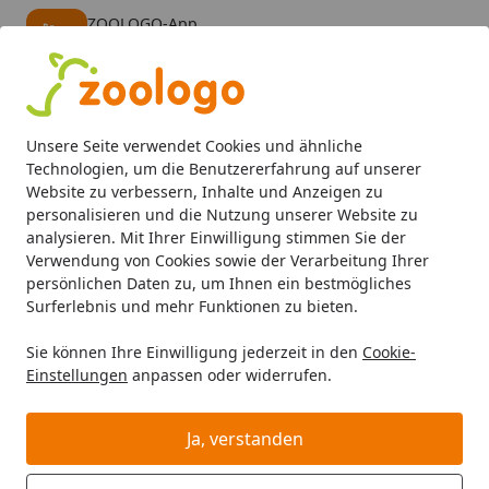
ZOOLOGO-App
Öffnen
Banner schließen
ZOOLOGO
kostenlos - Im App Store
Alle Produkte
Mein Konto
Wunschl
Eink
Unsere Seite verwendet Cookies und ähnliche
4,74
/ 5
Suchen
Technologien, um die Benutzererfahrung auf unserer
Website zu verbessern, Inhalte und Anzeigen zu
personalisieren und die Nutzung unserer Website zu
Hund
Hundefutter
BARF & Frostfutter
Komplettmenüs
Startseite
analysieren. Mit Ihrer Einwilligung stimmen Sie der
Die Futtermacher Barf Menü Lamm
Verwendung von Cookies sowie der Verarbeitung Ihrer
persönlichen Daten zu, um Ihnen ein bestmögliches
Spezialfutter / Frostfutter für
Surferlebnis und mehr Funktionen zu bieten.
Hunde
Sie können Ihre Einwilligung jederzeit in den
Cookie-
Einstellungen
anpassen oder widerrufen.
Ja, verstanden