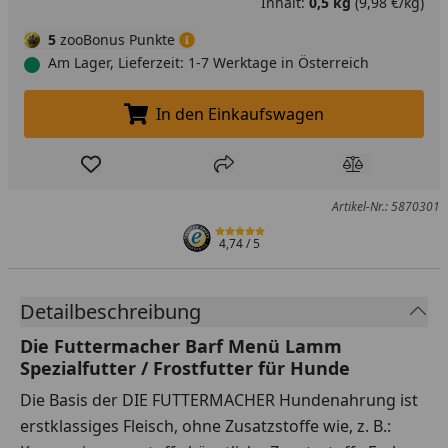
Inhalt:
0,5 kg
(9,98 €/kg)
5
zooBonus Punkte
Am Lager, Lieferzeit: 1-7 Werktage in Österreich
In den Einkaufswagen
In den Einkaufswagen legen
Produkt zur Wunschliste hinzufügen
Teilen
Produkt Ver
Artikel-Nr.: 5870301
4,74
/ 5
Detailbeschreibung
Die Futtermacher Barf Menü Lamm
Spezialfutter / Frostfutter für Hunde
Die Basis der DIE FUTTERMACHER Hundenahrung ist
erstklassiges Fleisch, ohne Zusatzstoffe wie, z. B.: