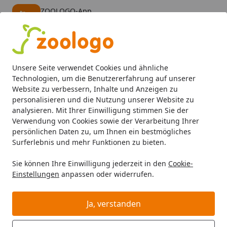
ZOOLOGO-App
Öffnen
Banner schließen
ZOOLOGO
kostenlos - Im App Store
Alle Produkte
Mein Konto
Wunschl
Eink
Unsere Seite verwendet Cookies und ähnliche
4,74
/ 5
Suchen
Technologien, um die Benutzererfahrung auf unserer
Website zu verbessern, Inhalte und Anzeigen zu
personalisieren und die Nutzung unserer Website zu
Hund
Hundefutter
BARF & Frostfutter
Komplettmenüs
Startseite
analysieren. Mit Ihrer Einwilligung stimmen Sie der
Die Futtermacher - Geflügel-
Verwendung von Cookies sowie der Verarbeitung Ihrer
persönlichen Daten zu, um Ihnen ein bestmögliches
Gemüse-Mix 500g
Surferlebnis und mehr Funktionen zu bieten.
5
(1 Bewertung)
Sie können Ihre Einwilligung jederzeit in den
Cookie-
Einstellungen
anpassen oder widerrufen.
Ja, verstanden