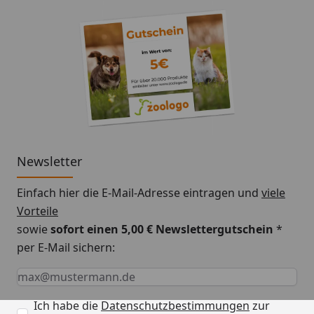
Newsletter
Einfach hier die E-Mail-Adresse eintragen und
viele
Vorteile
sowie
sofort einen 5,00 € Newslettergutschein
*
per E-Mail sichern:
Keine Eingabe erforderlich
Eingabe erforderlich
E-Mail *
Ich habe die
Datenschutzbestimmungen
zur