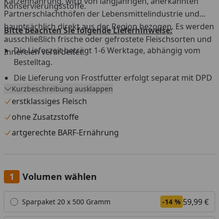
Katzennahrung, wird von langjährigen, anerkannten
Konservierungsstoffe.
Partnerschlachthöfen der Lebensmittelindustrie und
hauptsächlich direkt aus der Region bezogen. Es werden
Bitte beachten Sie folgende Lieferhinweise:
ausschließlich frische oder gefrostete Fleischsorten und
Die Lieferzeit beträgt 1-6 Werktage, abhängig vom
Innereien verarbeitet.
Bestelltag.
Die Lieferung von Frostfutter erfolgt separat mit DPD
Kurzbeschreibung ausklappen
aus einem Tiefkühllager.
erstklassiges Fleisch
Versandtage sind Montag bis Mittwoch, außer an
Feiertagen.
ohne Zusatzstoffe
Versand nur innerhalb Deutschland und Österreich.
artgerechte BARF-Ernährung
Die Lieferung muss beim ersten Zustellversuch sofort
angenommen werden.
Eine Anlieferung an eine Packstation ist nicht möglich.
Volumen wählen
Widerrufs- und Rückgaberecht ist für dieses Produkt
Alle anzeigen (3)
59,99 €
Sparpaket 20 x 500 Gramm
-14 %
nicht gültig.