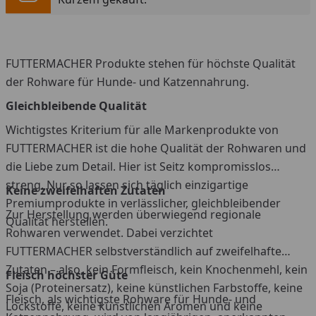
FUTTERMACHER Produkte stehen für höchste Qualität
der Rohware für Hunde- und Katzennahrung.
Gleichbleibende Qualität
Wichtigstes Kriterium für alle Markenprodukte von
FUTTERMACHER ist die hohe Qualität der Rohwaren und
die Liebe zum Detail. Hier ist Seitz kompromisslos
streng. Nur so lassen sich täglich einzigartige
Keine zweifelhaften Zutaten
Premiumprodukte in verlässlicher, gleichbleibender
Zur Herstellung werden überwiegend regionale
Qualität herstellen.
Rohwaren verwendet. Dabei verzichtet
FUTTERMACHER selbstverständlich auf zweifelhafte
Zutaten – also, kein Formfleisch, kein Knochenmehl, kein
Fleisch höchster Güte
Soja (Proteinersatz), keine künstlichen Farbstoffe, keine
Fleisch, als wichtigste Rohware für Hunde- und
Lockstoffe, keine künstlichen Aromen und keine