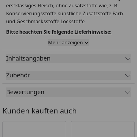
erstklassiges Fleisch, ohne Zusatzstoffe wie, z. B.:
Konservierungsstoffe künstliche Zusatzstoffe Farb-
und Geschmacksstoffe Lockstoffe
Bitte beachten Sie folgende Lieferhinweise:
Mehr anzeigen
Die Lieferzeit beträgt 1-6 Werktage, abhängig vom
Bestelltag.
Inhaltsangaben
Die Lieferung von Frostfutter erfolgt separat mit
DPD aus einem Tiefkühllager.
Zubehör
Versandtage sind Montag bis Mittwoch, außer an
Feiertagen.
Bewertungen
Versand nur innerhalb Deutschland und
Österreich.
Kunden kauften auch
Die Lieferung muss beim ersten Zustellversuch
sofort angenommen werden.
Eine Anlieferung an eine Packstation ist nicht