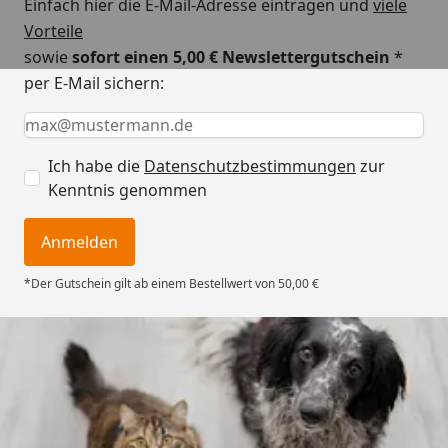
Einfach hier die E-Mail-Adresse eintragen und
viele
Vorteile
sowie
sofort einen 5,00 € Newslettergutschein
*
per E-Mail sichern:
Keine Eingabe erforderlich
Eingabe erforderlich
E-Mail *
Ich habe die
Datenschutzbestimmungen
zur
Kenntnis genommen
Anmelden
*Der Gutschein gilt ab einem Bestellwert von 50,00 €
Trusted Shops
4,73
/ 5