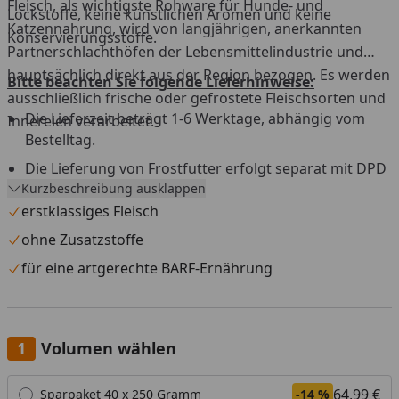
Fleisch, als wichtigste Rohware für Hunde- und
Lockstoffe, keine künstlichen Aromen und keine
Katzennahrung, wird von langjährigen, anerkannten
Konservierungsstoffe.
Partnerschlachthöfen der Lebensmittelindustrie und
hauptsächlich direkt aus der Region bezogen. Es werden
Bitte beachten Sie folgende Lieferhinweise:
ausschließlich frische oder gefrostete Fleischsorten und
Die Lieferzeit beträgt 1-6 Werktage, abhängig vom
Innereien verarbeitet.
Bestelltag.
Die Lieferung von Frostfutter erfolgt separat mit DPD
Kurzbeschreibung ausklappen
aus einem Tiefkühllager.
erstklassiges Fleisch
Versandtage sind Montag bis Mittwoch, außer an
Feiertagen.
ohne Zusatzstoffe
Versand nur innerhalb Deutschland und Österreich.
für eine artgerechte BARF-Ernährung
Die Lieferung muss beim ersten Zustellversuch sofort
angenommen werden.
Eine Anlieferung an eine Packstation ist nicht möglich.
Volumen wählen
Widerrufs- und Rückgaberecht ist für dieses Produkt
Alle anzeigen (3)
64,99 €
Sparpaket 40 x 250 Gramm
-14 %
nicht gültig.