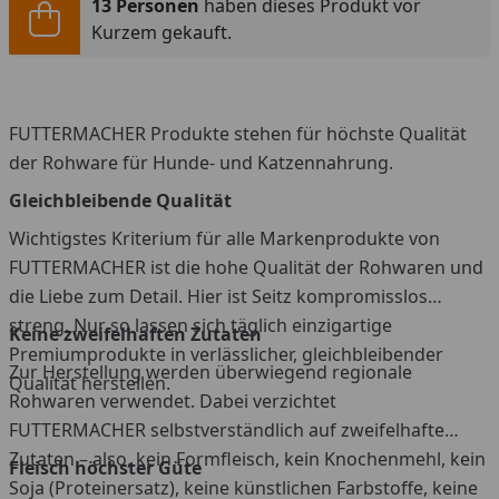
13 Personen
haben dieses Produkt vor
Kurzem gekauft.
FUTTERMACHER Produkte stehen für höchste Qualität
der Rohware für Hunde- und Katzennahrung.
Gleichbleibende Qualität
Wichtigstes Kriterium für alle Markenprodukte von
FUTTERMACHER ist die hohe Qualität der Rohwaren und
die Liebe zum Detail. Hier ist Seitz kompromisslos
streng. Nur so lassen sich täglich einzigartige
Keine zweifelhaften Zutaten
Premiumprodukte in verlässlicher, gleichbleibender
Zur Herstellung werden überwiegend regionale
Qualität herstellen.
Rohwaren verwendet. Dabei verzichtet
FUTTERMACHER selbstverständlich auf zweifelhafte
Zutaten – also, kein Formfleisch, kein Knochenmehl, kein
Fleisch höchster Güte
Soja (Proteinersatz), keine künstlichen Farbstoffe, keine