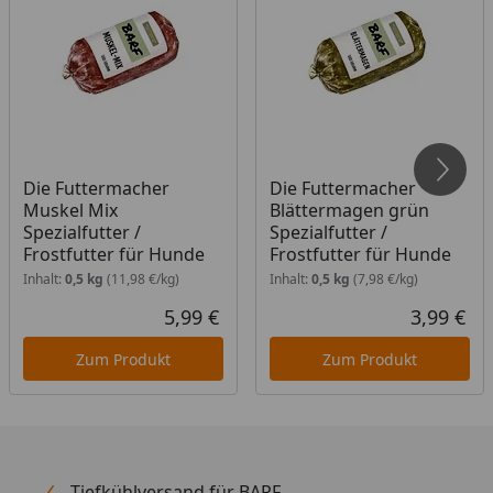
möglich.
Widerrufs- und Rückgaberecht ist für dieses
Produkt nicht gültig.
Die Futtermacher
Die Futtermacher
Muskel Mix
Blättermagen grün
Spezialfutter /
Spezialfutter /
Frostfutter für Hunde
Frostfutter für Hunde
Inhalt:
0,5 kg
(11,98 €/kg)
Inhalt:
0,5 kg
(7,98 €/kg)
5,99 €
3,99 €
Aktueller Preis
Akt
Zum Produkt
Zum Produkt
Tiefkühlversand für BARF