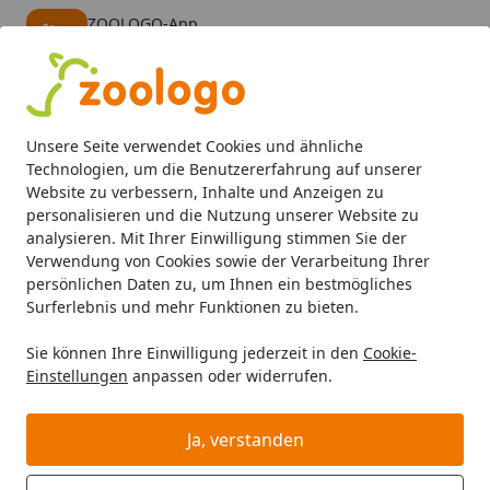
ZOOLOGO-App
Öffnen
Banner schließen
ZOOLOGO
kostenlos - Im App Store
Alle Produkte
Mein Konto
Wunschl
Eink
Unsere Seite verwendet Cookies und ähnliche
4,73
/ 5
Suchen
Technologien, um die Benutzererfahrung auf unserer
Website zu verbessern, Inhalte und Anzeigen zu
personalisieren und die Nutzung unserer Website zu
Hund
Hundefutter
BARF & Frostfutter
Innereien
Die
Startseite
analysieren. Mit Ihrer Einwilligung stimmen Sie der
Die Futtermacher Innereien Mix
Verwendung von Cookies sowie der Verarbeitung Ihrer
persönlichen Daten zu, um Ihnen ein bestmögliches
Spezialfutter / Frostfutter für
Surferlebnis und mehr Funktionen zu bieten.
Hunde
Sie können Ihre Einwilligung jederzeit in den
Cookie-
5
(2 Bewertungen)
Einstellungen
anpassen oder widerrufen.
Ja, verstanden