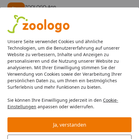
ZOOLOGO-App
Öffnen
Banner schließen
ZOOLOGO
kostenlos - Im App Store
Alle Produkte
Mein Konto
Wunschl
Eink
Unsere Seite verwendet Cookies und ähnliche
4,73
/ 5
Suchen
Technologien, um die Benutzererfahrung auf unserer
Website zu verbessern, Inhalte und Anzeigen zu
personalisieren und die Nutzung unserer Website zu
Hund
Hundefutter
Snacks
Knochen & Kauartikel
DOK
Startseite
analysieren. Mit Ihrer Einwilligung stimmen Sie der
DOKAS Snack-Mix Kau-Twister
Verwendung von Cookies sowie der Verarbeitung Ihrer
persönlichen Daten zu, um Ihnen ein bestmögliches
2x200g Hundesnacks
Surferlebnis und mehr Funktionen zu bieten.
Sie können Ihre Einwilligung jederzeit in den
Cookie-
Einstellungen
anpassen oder widerrufen.
Ja, verstanden