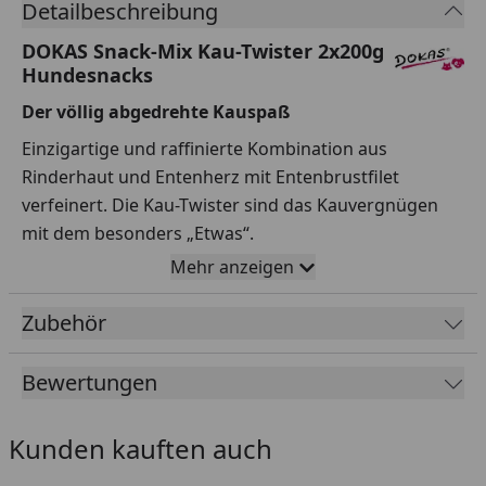
Detailbeschreibung
DOKAS Snack-Mix Kau-Twister 2x200g
Hundesnacks
Der völlig abgedrehte Kauspaß
Einzigartige und raffinierte Kombination aus
Rinderhaut und Entenherz mit Entenbrustfilet
verfeinert. Die Kau-Twister sind das Kauvergnügen
mit dem besonders „Etwas“.
Mehr anzeigen
Fütterungsempfehlung
Als Belohnung zwischen den üblichen Mahlzeiten.
Zubehör
Reduzierung der täglichen Futtermenge nach Bedarf
(Siehe Energieangabe). Stets ausreichend
Bewertungen
Trinkwasser bereitstellen. Nach Anbruch bitte kühl
und trocken lagern. Frischebeutel verschließen und
Kunden kauften auch
Inhalt bald verfüttern. Der im Beutel befindliche
Absorber dient der Frische des Produktes und ist