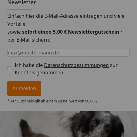
Newsletter
Einfach hier die E-Mail-Adresse eintragen und
viele
Vorteile
sowie
sofort einen 5,00 € Newslettergutschein
*
per E-Mail sichern:
Keine Eingabe erforderlich
Eingabe erforderlich
E-Mail *
Ich habe die
Datenschutzbestimmungen
zur
Kenntnis genommen
Anmelden
*Der Gutschein gilt ab einem Bestellwert von 50,00 €
Trusted Shops