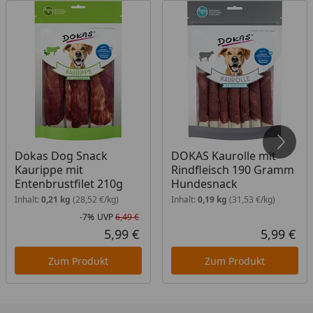
nicht zum Verzehr geeignet. Den Snack unter
Aufsicht füttern.
Dokas Dog Snack
DOKAS Kaurolle mit
Kaurippe mit
Rindfleisch 190 Gramm
Entenbrustfilet 210g
Hundesnack
Inhalt:
0,21 kg
(28,52 €/kg)
Inhalt:
0,19 kg
(31,53 €/kg)
-7%
UVP
6,49 €
Rabatt in Prozent
Ursprünglicher Preis
5,99 €
5,99 €
Aktueller Preis
Akt
Zum Produkt
Zum Produkt