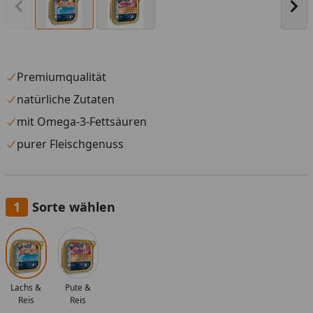
Vorheriges Bild anzeigen
Näc
Premiumqualität
natürliche Zutaten
mit Omega-3-Fettsäuren
purer Fleischgenuss
Sorte wählen
Alle anzeigen (2)
Lachs &
Pute &
Reis
Reis