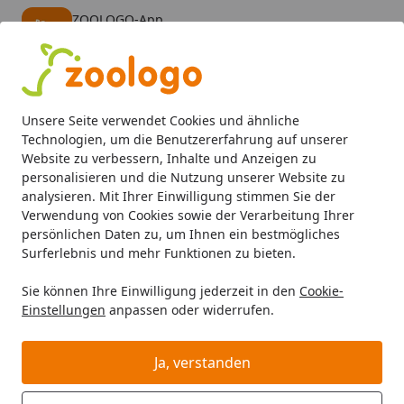
ZOOLOGO-App
Öffnen
Banner schließen
ZOOLOGO
kostenlos - Im App Store
Alle Produkte
Mein Konto
Wunschl
Eink
Unsere Seite verwendet Cookies und ähnliche
4,73
/ 5
Suchen
Technologien, um die Benutzererfahrung auf unserer
Website zu verbessern, Inhalte und Anzeigen zu
personalisieren und die Nutzung unserer Website zu
Hund
Hundefutter
Diätfutter
Dr. Clauder's Selected M
Startseite
analysieren. Mit Ihrer Einwilligung stimmen Sie der
Dr. Clauder's Selected Meat Pro Hair
Verwendung von Cookies sowie der Verarbeitung Ihrer
persönlichen Daten zu, um Ihnen ein bestmögliches
& Skin 100g Schalen
Surferlebnis und mehr Funktionen zu bieten.
Hundenassfutter Lachs und Reis
Sie können Ihre Einwilligung jederzeit in den
Cookie-
Einstellungen
anpassen oder widerrufen.
Ja, verstanden