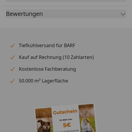
Fütterungsempfehlung
Bewertungen
Körpergewicht / g/Tag:
1kg-5kg / 150g-450g
5kg-10kg / 450g-900g
Tiefkühlversand für BARF
Stets frisches Wasser bereitstellen!
Kauf auf Rechnung (10 Zahlarten)
Kostenlose Fachberatung
50.000 m² Lagerfläche