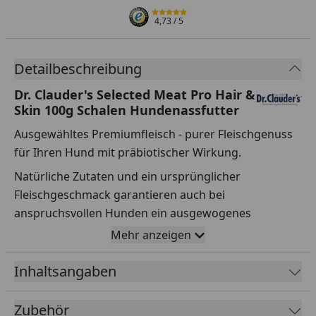
4,73
/ 5
Detailbeschreibung
Dr. Clauder's Selected Meat Pro Hair &
Skin 100g Schalen Hundenassfutter
Ausgewähltes Premiumfleisch - purer Fleischgenuss
für Ihren Hund mit präbiotischer Wirkung.
Natürliche Zutaten und ein ursprünglicher
Fleischgeschmack garantieren auch bei
anspruchsvollen Hunden ein ausgewogenes
Fressverhalten.
Mehr anzeigen
Mit 300mg Omega-3-Fettsäuren (18% EPH u. 12%
Inhaltsangaben
DHA) aus dem eingesetzten Lachsöl. Omega-3-
Fettsäuren wirken sich positiv auf Haut und Fell und
Zubehör
die allgemeine Vitalität aus.