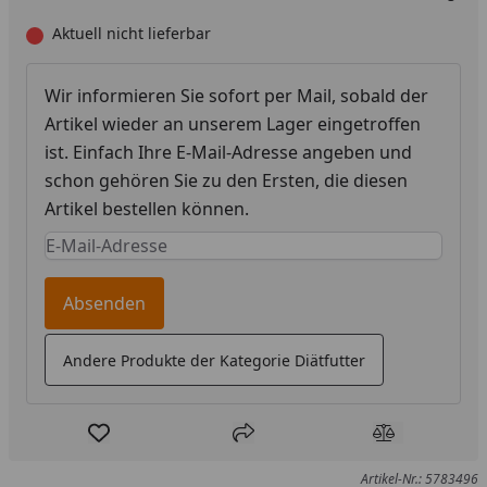
Aktuell nicht lieferbar
Wir informieren Sie sofort per Mail, sobald der
Artikel wieder an unserem Lager eingetroffen
ist. Einfach Ihre E-Mail-Adresse angeben und
schon gehören Sie zu den Ersten, die diesen
Artikel bestellen können.
Keine Eingabe erforderlich
Eingabe erforderlich
Absenden
Andere Produkte der Kategorie Diätfutter
Produkt zur Wunschliste hinzufügen
Teilen
Produkt Ver
Artikel-Nr.: 5783496