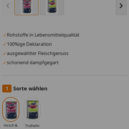
Vorheriges Bild anzeigen
Näc
Rohstoffe in Lebensmittelqualität
100%ige Deklaration
ausgewählter Fleischgenuss
schonend dampfgegart
Sorte wählen
Alle anzeigen (2)
Hirsch &
Truthahn