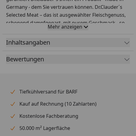
Germany - dem Sie vertrauen können. Dr.Clauder´s
Selected Meat – das ist ausgewählter Fleischgenuss,
schonend dampfgegart, mit purem Geschmack - so
Mehr anzeigen
füttern Sie Ihren Hund artgerecht und richtig.
Inhaltsangaben
Fütterungsempfehlung
Körpergewicht / g/Tag:
Bewertungen
5kg / 400g
15kg / 800g
25kg / 1200g
Tiefkühlversand für BARF
Stets frisches Wasser bereitstellen!
Kauf auf Rechnung (10 Zahlarten)
Kostenlose Fachberatung
50.000 m² Lagerfläche