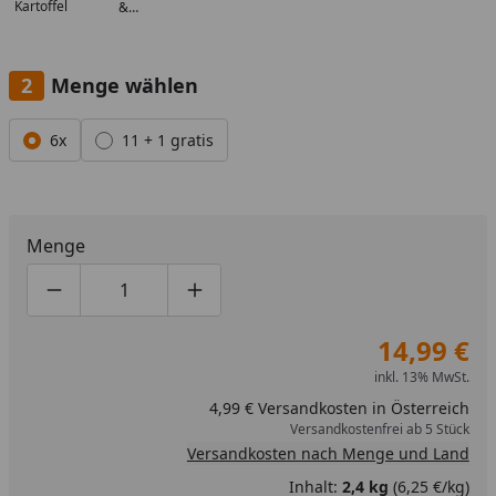
Kartoffel
&
Kartoffel
Menge wählen
Alle anzeigen (2)
6x
11 + 1 gratis
Menge
Produktmenge um eins verringern
Produktmenge manuell eingeben
Produktmenge um eins erhöhen
14,99 €
inkl. 13% MwSt.
4,99 € Versandkosten in Österreich
Versandkostenfrei ab 5 Stück
Versandkosten nach Menge und Land
Inhalt:
2,4 kg
(6,25 €/kg)