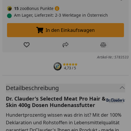
15
zooBonus Punkte
Am Lager, Lieferzeit: 2-3 Werktage in Österreich
In den Einkaufswagen
In den Einkaufswagen legen
Produkt zur Wunschliste hinzufügen
Teilen
Produkt Ver
Artikel-Nr.: 5783533
4,73
/ 5
Detailbeschreibung
Dr. Clauder's Selected Meat Pro Hair &
Skin 400g Dosen Hundenassfutter
Hundertprozentig wissen was drin ist? Mit der 100%
Deklaration und Rohstoffen in Lebensmittelqualität
garantiert Dr.Clauder's Ihnen ein Produkt - made in