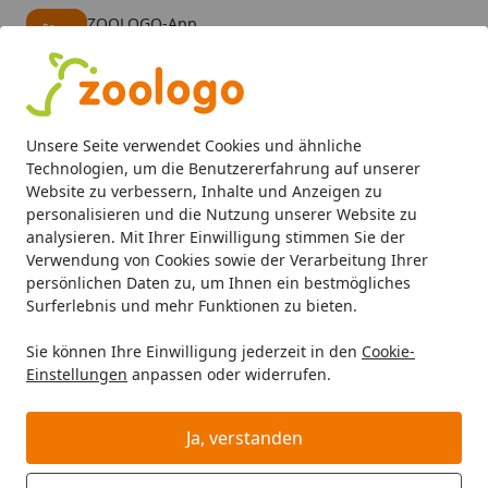
ZOOLOGO-App
Öffnen
Banner schließen
ZOOLOGO
kostenlos - Im App Store
Alle Produkte
Mein Konto
Wunschl
Eink
Unsere Seite verwendet Cookies und ähnliche
4,73
/ 5
Suchen
Technologien, um die Benutzererfahrung auf unserer
Website zu verbessern, Inhalte und Anzeigen zu
personalisieren und die Nutzung unserer Website zu
Hund
Hundefutter
Diätfutter
Dr. Clauder's Selected 
Startseite
analysieren. Mit Ihrer Einwilligung stimmen Sie der
Dr. Clauder's Selected Meat Pro Hair
Verwendung von Cookies sowie der Verarbeitung Ihrer
persönlichen Daten zu, um Ihnen ein bestmögliches
& Skin 400g Dosen Hundenassfutter
Surferlebnis und mehr Funktionen zu bieten.
Hirsch und Kartoffel
Sie können Ihre Einwilligung jederzeit in den
Cookie-
Einstellungen
anpassen oder widerrufen.
Ja, verstanden