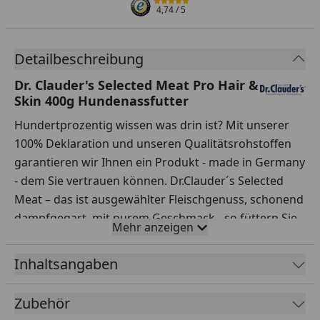
4,74
/ 5
Detailbeschreibung
Dr. Clauder's Selected Meat Pro Hair &
Skin 400g Hundenassfutter
Hundertprozentig wissen was drin ist? Mit unserer
100% Deklaration und unseren Qualitätsrohstoffen
garantieren wir Ihnen ein Produkt - made in Germany
- dem Sie vertrauen können. Dr.Clauder´s Selected
Meat – das ist ausgewählter Fleischgenuss, schonend
dampfgegart, mit purem Geschmack - so füttern Sie
Mehr anzeigen
Ihren Hund artgerecht und richtig.
Inhaltsangaben
Fütterungsempfehlung
Körpergewicht / g/Tag:
Zubehör