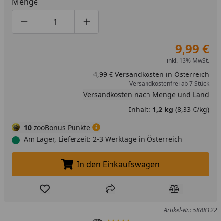
Menge
Produktmenge um eins verringern
Produktmenge manuell eingeben
Produktmenge um eins erhöhen
9,99 €
inkl. 13% MwSt.
4,99 € Versandkosten in Österreich
Versandkostenfrei ab 7 Stück
Versandkosten nach Menge und Land
Inhalt:
1,2 kg
(8,33 €/kg)
10
zooBonus Punkte
Am Lager, Lieferzeit: 2-3 Werktage in Österreich
In den Einkaufswagen
In den Einkaufswagen legen
Produkt zur Wunschliste hinzufügen
Teilen
Produkt Ver
Artikel-Nr.: 5888122