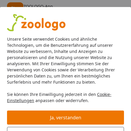
ZOOLOGO-App
Öffnen
Banner schließen
ZOOLOGO
kostenlos - Im App Store
Alle Produkte
Mein Konto
Wunschl
Eink
Unsere Seite verwendet Cookies und ähnliche
4,74
/ 5
Suchen
Technologien, um die Benutzererfahrung auf unserer
Website zu verbessern, Inhalte und Anzeigen zu
personalisieren und die Nutzung unserer Website zu
Hund
Hundefutter
Nassfutter
Dr. Clauder's Selected 
Startseite
analysieren. Mit Ihrer Einwilligung stimmen Sie der
Dr. Clauder's Selected Meat Pro Hair
Verwendung von Cookies sowie der Verarbeitung Ihrer
persönlichen Daten zu, um Ihnen ein bestmögliches
& Skin 400g Hundenassfutter
Surferlebnis und mehr Funktionen zu bieten.
BALD VERGRIFFEN
Sie können Ihre Einwilligung jederzeit in den
Cookie-
Einstellungen
anpassen oder widerrufen.
Ja, verstanden