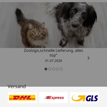
Trusted Shops
4,74
/ 5
„Gute Erfahrung mit
Zoologo,schnelle Lieferung, alles
top“
31.07.2026
Versand